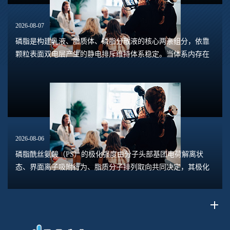
2026-08-07
磷脂是构建乳液、脂质体、磷脂分散液的核心两亲组分，依靠
颗粒表面双电层产生的静电排斥维持体系稳定。当体系内存在
钙、镁、铁、铝等高价阳离子时，离子会压缩双电层，中和磷
脂头部的负电荷，削弱颗粒之间静电斥力，...
2026-08-06
磷脂酰丝氨酸（PS）的极化强度由分子头部基团电荷解离状
态、界面离子吸附行为、脂质分子排列取向共同决定，其极化
水平直接关联脂质膜表面电位、膜融合趋势、乳液稳定性以及
脂质体理化行为。极化强度并非固定本征参数...