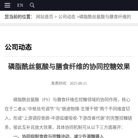
EN
您当前的位置：
网站首页
>
公司动态
>
磷脂酰丝氨酸与膳食纤维的
协同控糖效果
公司动态
磷脂酰丝氨酸与膳食纤维的协同控糖效果
发表时间：2025-09-11
磷脂酰丝氨酸（
PS
）与膳食纤维在控糖领域的协同作用，核心
在于二者从“中枢信号调节”与“肠道物理
-
生理干预”两个不同维度切
入，形成“上游调控食欲
-
中游延缓吸收
-
下游改善代谢”的完整控糖链
条，彼此互补且放大效果，具体协同机制可从以下三方面展开：
一、协同抑制食欲与控糖冲动，减少外源糖摄入