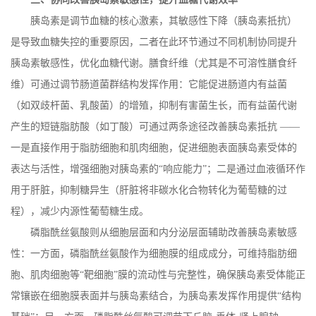
胰岛素是调节血糖的核心激素，其敏感性下降（胰岛素抵抗）
是导致血糖失控的重要原因，二者在此环节通过不同机制协同提升
胰岛素敏感性，优化血糖代谢。膳食纤维（尤其是不可溶性膳食纤
维）可通过调节肠道菌群结构发挥作用：它能促进肠道内有益菌
（如双歧杆菌、乳酸菌）的增殖，抑制有害菌生长，而有益菌代谢
产生的短链脂肪酸（如丁酸）可通过两条途径改善胰岛素抵抗
——
一是直接作用于脂肪细胞和肌肉细胞，促进细胞表面胰岛素受体的
表达与活性，增强细胞对胰岛素的“响应能力”；二是通过血液循环作
用于肝脏，抑制糖异生（肝脏将非碳水化合物转化为葡萄糖的过
程），减少内源性葡萄糖生成。
磷脂酰丝氨酸则从细胞层面和内分泌层面辅助改善胰岛素敏感
性：一方面，磷脂酰丝氨酸作为细胞膜的组成成分，可维持脂肪细
胞、肌肉细胞等
“靶细胞”膜的流动性与完整性，确保胰岛素受体能正
常镶嵌在细胞膜表面并与胰岛素结合，为胰岛素发挥作用提供“结构