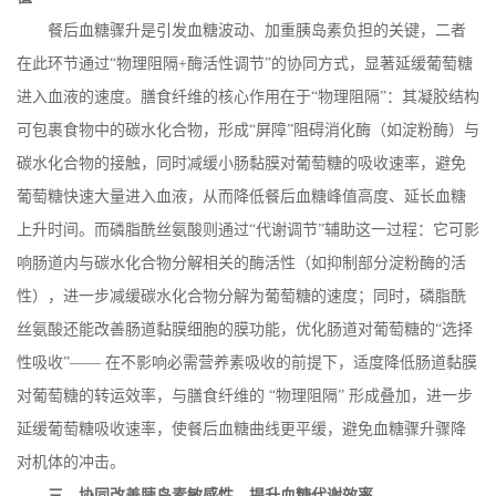
餐后血糖骤升是引发血糖波动、加重胰岛素负担的关键，二者
在此环节通过
“物理阻隔
+
酶活性调节”的协同方式，显著延缓葡萄糖
进入血液的速度。膳食纤维的核心作用在于“物理阻隔”：其凝胶结构
可包裹食物中的碳水化合物，形成“屏障”阻碍消化酶（如淀粉酶）与
碳水化合物的接触，同时减缓小肠黏膜对葡萄糖的吸收速率，避免
葡萄糖快速大量进入血液，从而降低餐后血糖峰值高度、延长血糖
上升时间。而磷脂酰丝氨酸则通过“代谢调节”辅助这一过程：它可影
响肠道内与碳水化合物分解相关的酶活性（如抑制部分淀粉酶的活
性），进一步减缓碳水化合物分解为葡萄糖的速度；同时，磷脂酰
丝氨酸还能改善肠道黏膜细胞的膜功能，优化肠道对葡萄糖的“选择
性吸收”—— 在不影响必需营养素吸收的前提下，适度降低肠道黏膜
对葡萄糖的转运效率，与膳食纤维的 “物理阻隔” 形成叠加，进一步
延缓葡萄糖吸收速率，使餐后血糖曲线更平缓，避免血糖骤升骤降
对机体的冲击。
三、协同改善胰岛素敏感性，提升血糖代谢效率