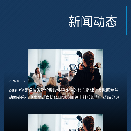
新闻动态
2026-08-07
Zeta电位是评价磷脂分散胶体稳定性的核心指标，反映颗粒滑
动面处的带电水平，直接体现颗粒间静电排斥能力。磷脂分散
体系包含脂质体、磷脂水合悬浮液、磷脂乳液等多种形态，
Zeta电位的数值大小，能够预判体系是否容易...