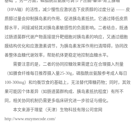
基础”；另一方面，磷脂酰丝氨酸可调节下丘脑
-
垂体
-
肾上腺轴
（
HPA
轴）的活性，减少慢性应激状态下皮质醇的过度分泌 —— 皮
质醇过量会抑制胰岛素的作用、促进胰岛素抵抗，它通过降低皮质
醇水平，间接减轻其对胰岛素敏感性的负面影响。二者结合，既通
过肠道菌群代谢产物直接提升靶细胞对胰岛素的响应，又通过细胞
膜结构优化和应激激素调节，为胰岛素发挥作用扫清障碍，协同改
善整体血糖代谢效率，帮助机体更稳定地控制血糖水平。
需要注意的是，二者的协同控糖效果需建立在合理摄入剂量
（如膳食纤维每日推荐摄入量
25-30g
，磷脂酰丝氨酸参考成人每日
100-300mg
）和均衡饮食的基础上，无法替代降糖药物；同时，其效
果可能因个体差异（如肠道菌群构成、胰岛素抵抗程度）有所不
同，相关协同机制仍需更多临床研究进一步验证与细化。
本文来源于理星（天津）生物科技有限公司官网
http://www.enzymecode.com/