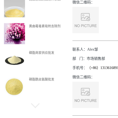
微信二维码：
黄曲霉毒素吸附去除剂
联系人：
Alex邹
磷脂商家供应批发
部
门：
市场销售部
手机号：
（+86）131361689
微信二维码：
磷脂酰丝氨酸批发
磷脂现货