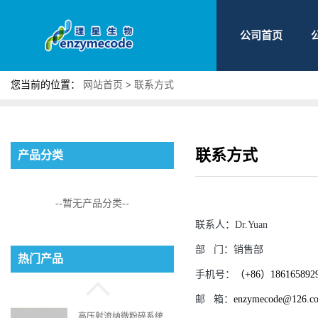
公司首页
您当前的位置：
网站首页
>
联系方式
联系方式
产品分类
--暂无产品分类--
联系人：
Dr.Yuan
磷脂酰丝氨酸
部
门：
销售部
热门产品
手机号：
（+86）186165892
邮
箱：
enzymecode@126.c
高压射流纳微粉碎系统