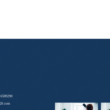
589290
26.com