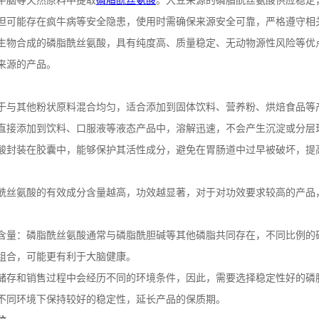
牛脑等天然原料中提取
磷脂酰丝氨酸
。大豆来源的磷脂酰丝氨酸供应稳定
但可能存在疯牛病等安全隐患，使用时需确保来源安全可靠，严格遵守相
生物合成的磷脂酰丝氨酸，具有纯度高、质量稳定、无动物源性风险等优
来源的产品。
于与其他粉状原料混合均匀，适合添加到固体饮料、营养粉、烘焙食品等
直接添加到饮料、口服液等液态产品中，溶解迅速，不会产生沉淀或分层
酸封装在胶囊中，能够保护其活性成分，避免在胃肠道中过早被破坏，提
酰丝氨酸的有效成分含量越高，功效越显著，对于对功效要求较高的产品
含量：磷脂酰丝氨酸通常与磷脂酰胆碱等其他磷脂共同存在，不同比例的
组合，可能更有利于大脑健康。
储存和销售过程中会经历不同的环境条件，因此，需要选择稳定性好的磷
不同环境下保持较好的稳定性，延长产品的保质期。