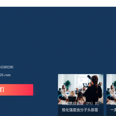
589290
26.com
们
2026-08-06
202
磷脂酰丝氨酸（PS）的
磷
极化强度由分子头部基
一