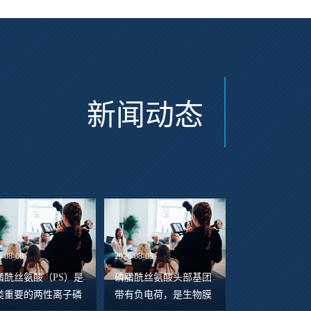
新闻动态
6-08-06
2026-08-05
脂酰丝氨酸（PS）是
磷脂酰丝氨酸头部基团
类重要的两性离子磷
带有负电荷，是生物膜