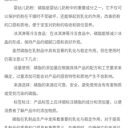
·婴幼儿奶粉：磷脂是婴幼儿奶粉中的重要成分之一，它不仅可
以保护奶粉在干燥时不受破坏，还能够起到乳化的作用，改善奶粉
的口感和质地，便于宝宝对奶粉的吸收和锁住营养。
·冰淇淋等冷冻食品：在冰淇淋等冷冻食品中，磷脂能够减少冰
晶的形成，保持产品的细腻口感和良好外观。
虽然磷脂在乳制品中具有显著的乳化与稳定作用，但在使用时
仍需注意以下几点：
·适量使用：磷脂的添加量应根据具体产品的配方和工艺要求来
确定，过量添加可能会对产品的感官特性和质地产生不良影响。
·来源选择：磷脂的来源应可靠、安全，避免使用含有有害物质
或受到污染的磷脂。
·标签标注：产品标签上应详细标注磷脂的成分和添加量，以便
消费者了解产品中的添加物质。
磷脂在乳制品生产中发挥着重要的乳化与稳定作用，对于提高
乳制品的质量和口感具有重要意义，在使用时，应确保它的来源可