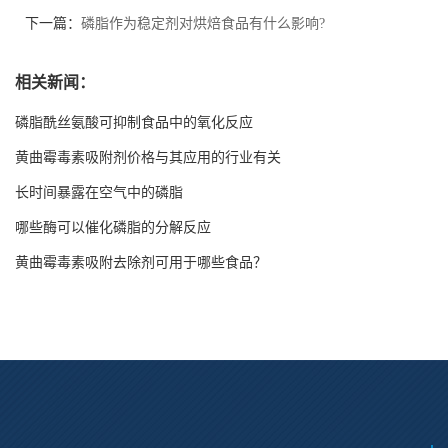
下一篇：
磷脂作为稳定剂对烘焙食品有什么影响?
相关新闻：
磷脂酰丝氨酸可抑制食品中的氧化反应
黄曲霉毒素吸附剂价格与其应用的行业有关
长时间暴露在空气中的磷脂
哪些酶可以催化磷脂的分解反应
黄曲霉毒素吸附去除剂可用于哪些食品？