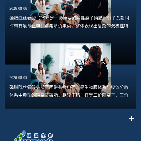
2026-08-06
磷脂酰丝氨酸（PS）是一类重要的两性离子磷脂，分子头部同
时带有氨基正电荷与羧基负电荷，整体表现出复杂的双极性特
征。在溶液体系中，磷脂酰丝氨酸的界面极化、双电层特性、
膜表面电位并非固定数值，会随着液相环境...
2026-08-05
磷脂酰丝氨酸头部基团带有负电荷，是生物膜体系与胶体分散
体系中典型的阴离子磷脂。相较于钙、镁等二价阳离子，三价
离子具备更高电荷密度、更强静电作用力与配位结合能力，和
磷脂酰丝氨酸的相互作用呈现出独特规律。...