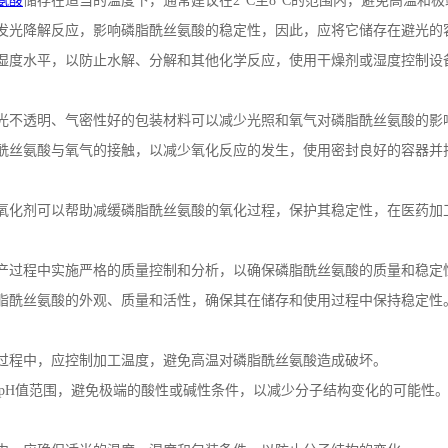
氨酸
储存在适当的温度下，通常建议在
2
°
C
至
8
°
C
的范围内，避免高温和极
发光降解反应，影响磷脂酰丝氨酸的稳定性，因此，应将它储存在避光的
湿度水平，以防止水解、分解和其他化学反应，使用干燥剂或湿度控制设
光不透明、气密性好的包装材料可以减少光照和氧气对磷脂酰丝氨酸的影
酰丝氨酸与氧气的接触，以减少氧化反应的发生，使用密封良好的容器并
氧化剂可以帮助减缓磷脂酰丝氨酸的氧化过程，保护其稳定性，在医药加
产过程中实施严格的质量控制和分析，以确保磷脂酰丝氨酸的质量和稳定
脂酰丝氨酸的外观、质量和活性，确保其在储存和使用过程中保持稳定性
过程中，应控制加工温度，避免高温对磷脂酰丝氨酸造成破坏。
pH
值范围，避免极端的酸性或碱性条件，以减少分子结构变化的可能性