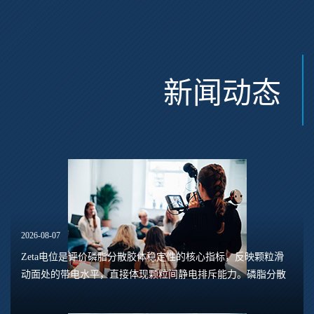
新闻动态
2026-08-07
Zeta电位是评价磷脂分散胶体稳定性的核心指标，反映颗粒滑
动面处的带电水平，直接体现颗粒间静电排斥能力。磷脂分散
体系包含脂质体、磷脂水合悬浮液、磷脂乳液等多种形态，
Zeta电位的数值大小，能够预判体系是否容易...