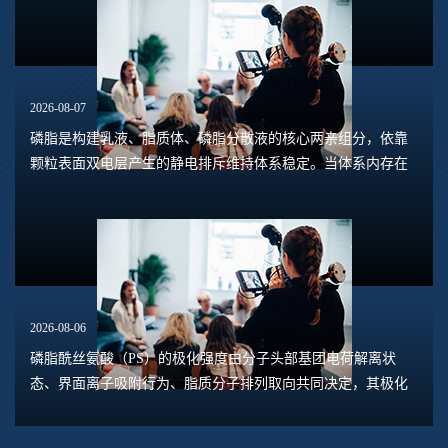
2026-08-07
磷脂是构建乳液、脂质体、磷脂分散液的核心两亲组分，依靠
颗粒表面双电层产生的静电排斥维持体系稳定。当体系内存在
钙、镁、铁、铝等高价阳离子时，离子会压缩双电层，中和磷
脂头部的负电荷，削弱颗粒之间静电斥力，...
2026-08-06
磷脂酰丝氨酸（PS）的极化强度由分子头部基团电荷解离状
态、界面离子吸附行为、脂质分子排列取向共同决定，其极化
水平直接关联脂质膜表面电位、膜融合趋势、乳液稳定性以及
脂质体理化行为。极化强度并非固定本征参数...