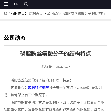
EN
您当前的位置：
网站首页
>
公司动态
>
磷脂酰丝氨酸分子的结构特
点
公司动态
磷脂酰丝氨酸分子的结构特点
发表时间：2024-05-22
磷脂酰丝氨酸的分子结构具有以下特点：
甘油骨架：
磷脂酰丝氨酸
分子由一个甘油（
glycerol
）骨架组
成，该骨架上有三个碳原子。
脂肪酸酯化基团：甘油骨架的
1
号和
2
号碳原子上连接着两个脂
肪酸酯化基团，这些脂肪酸可以是饱和或不饱和的脂肪酸，常见的