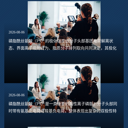
2026-08-06
磷脂酰丝氨酸（PS）的极化强度由分子头部基团电荷解离状
态、界面离子吸附行为、脂质分子排列取向共同决定，其极化
水平直接关联脂质膜表面电位、膜融合趋势、乳液稳定性以及
脂质体理化行为。极化强度并非固定本征参数...
2026-08-06
磷脂酰丝氨酸（PS）是一类重要的两性离子磷脂，分子头部同
时带有氨基正电荷与羧基负电荷，整体表现出复杂的双极性特
征。在溶液体系中，磷脂酰丝氨酸的界面极化、双电层特性、
膜表面电位并非固定数值，会随着液相环境...