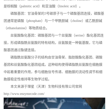
是棕榈酸（
palmitic acid
）和亚油酸（
linoleic acid
）。
磷酸基团：甘油骨架的
3
号碳原子与一个磷酸基团连接，磷酸基
团通常是磷酸（
phosphate
）与一个甲酰胆碱（
choline
）或乙酰胆碱
（
ethanolamine
）等物质结合。
丝氨酸酯化基团：磷酸基团与一个丝氨酸（
serine
）酯化基团连
接，形成磷脂酰丝氨酸的特有结构，丝氨酸是一种氨基酸，它与磷
酸基团通过酯键连接。
磷脂酰丝氨酸分子的结构由甘油骨架、脂肪酸酯化基团、磷酸
基团和丝氨酸酯化基团组成。这种结构使得磷脂酰丝氨酸在细胞膜
中起着重要的作用，参与细胞信号传递、细胞膜的流动性调节和细
胞膜稳定性维持等生物学过程。
本文来源于理星（天津）生物科技有限公司官网
http://www.enzymecode.com/