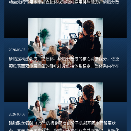
动面处的带电水平，直接体现颗粒间静电排斥能力。磷脂分散
体系包含脂质体、磷脂水合悬浮液、磷脂乳液等多种形态，
Zeta电位的数值大小，能够预判体系是否容易...
2026-08-07
磷脂是构建乳液、脂质体、磷脂分散液的核心两亲组分，依靠
颗粒表面双电层产生的静电排斥维持体系稳定。当体系内存在
钙、镁、铁、铝等高价阳离子时，离子会压缩双电层，中和磷
脂头部的负电荷，削弱颗粒之间静电斥力，...
2026-08-06
磷脂酰丝氨酸（PS）的极化强度由分子头部基团电荷解离状
态、界面离子吸附行为、脂质分子排列取向共同决定，其极化