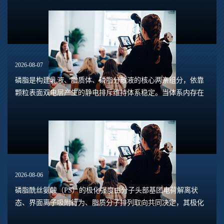
Zeta电位的数值大小，能够预判体系是否容易...
2026-08-07
磷脂是构建乳液、脂质体、磷脂分散液的核心两亲组分，依靠
颗粒表面双电层产生的静电排斥维持体系稳定。当体系内存在
钙、镁、铁、铝等高价阳离子时，离子会压缩双电层，中和磷
脂头部的负电荷，削弱颗粒之间静电斥力，...
2026-08-06
磷脂酰丝氨酸（PS）的极化强度由分子头部基团电荷解离状
态、界面离子吸附行为、脂质分子排列取向共同决定，其极化
水平直接关联脂质膜表面电位、膜融合趋势、乳液稳定性以及