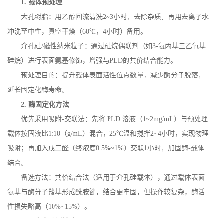
1.
载体预处理
大孔树脂：用乙醇回流清洗
2~3
小时，去除杂质，再用去离子水
冲洗至中性，真空干燥（
60
℃，
4
小时）备用。
介孔硅
/
磁性纳米粒子：通过硅烷偶联剂（如
3-
氨丙基三乙氧基
硅烷）进行表面氨基修饰，增强与
PLD
的共价结合能力。
预处理目的：提升载体表面活性位点数量，减少酶分子脱落，
延长固定化酶寿命。
2.
酶固定化方法
优先采用吸附
-
交联法：先将
PLD
溶液（
1~2mg/mL
）与预处理
载体按固液比
1:10
（
g/mL
）混合，
25
℃温和搅拌
2~4
小时，实现物理
吸附；再加入戊二醛（终浓度
0.5%~1%
）交联
1
小时，加固酶
-
载体
结合。
备选方法：共价结合法（适用于介孔硅载体），通过载体表面
氨基与酶分子羧基形成酰胺键，结合更牢固，但操作较复杂，酶活
性损失略高（
10%~15%
）。