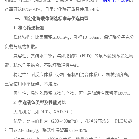
脂酶
D
（
PLD
）的高负载、高稳定性与高催化效率，
磷脂酰丝氨酸
的
产率可达
80%~90%
，且固定化酶可重复使用
5~8
次。
一、固定化酶载体筛选标准与优选类型
1.
核心筛选标准
载体特性：比表面积
≥
100m
²
/g
、孔径
10~50nm
，保证酶分子充分
负载与底物扩散。
兼容性：亲疏水平衡，与磷脂酶
D
（
PLD
）的氨基酸残基通过氢
键、疏水作用结合，不破坏酶活性中心。
稳定性：耐反应体系（水相
-
有机相混合体系）、机械强度高，
重复使用中不破碎、不溶胀。
再生性：易洗脱残留底物与产物，再生后酶活性保留率
≥
80%
。
2.
优选载体类型及性能对比
大孔树脂（如
D101
、
XAD-7
）：
优势：比表面积大（
200~400m
²
/g
）、孔径分布均匀，
PLD
负载
量可达
20~30mg/g
，酶活性保留率
75%~85%
。