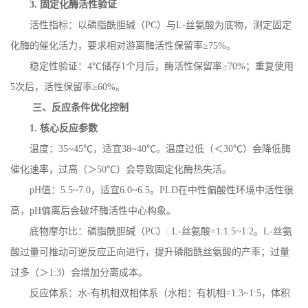
3.
固定化酶活性验证
活性指标：以磷脂酰胆碱（
PC
）与
L-
丝氨酸为底物，测定固定
化酶的催化活力，要求相对游离酶活性保留率≥
75%
。
稳定性验证：
4
℃储存
1
个月后，酶活性保留率≥
70%
；重复使用
5
次后，活性保留率≥
60%
。
三、反应条件优化控制
1.
核心反应参数
温度：
35~45
℃，适宜
38~40
℃。温度过低（＜
30
℃）会降低酶
催化速率，过高（＞
50
℃）会导致固定化酶热失活。
pH
值：
5.5~7.0
，适宜
6.0~6.5
。
PLD
在中性偏酸性环境中活性很
高，
pH
偏离后会破坏酶活性中心构象。
底物摩尔比：磷脂酰胆碱（
PC
）
: L-
丝氨酸
=1:1.5~1:2
。
L-
丝氨
酸过量可推动可逆反应正向进行，提升磷脂酰丝氨酸的产率；过量
过多（＞
1:3
）会增加分离成本。
反应体系：水
-
有机相双相体系（水相：有机相
=1:3~1:5
，体积