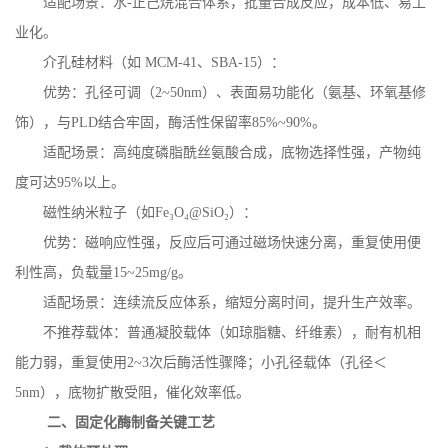
适配场景：水
-
正己烷混合体系，批量合成反应，成本低、易工
业化。
介孔硅材料（如
MCM-41
、
SBA-15
）：
优势：孔径可调（
2~50nm
）、表面易功能化（氨基、环氧基修
饰），与
PLD
结合牢固，酶活性保留率
85%~90%
。
适配场景：高纯度磷脂酰丝氨酸合成，底物选择性强，产物纯
度可达
95%
以上。
磁性纳米粒子（如
Fe
₃
O
₄
@SiO
₂）：
优势：磁响应性强，反应后可通过磁场快速分离，重复使用便
利性高，负载量
15~25mg/g
。
适配场景：连续流反应体系，缩短分离时间，提升生产效率。
不推荐载体：普通凝胶载体（如琼脂糖、纤维素），耐有机相
能力弱，重复使用
2~3
次后酶活性骤降；小孔径载体（孔径＜
5nm
），底物扩散受阻，催化效率低。
二、固定化酶制备关键工艺