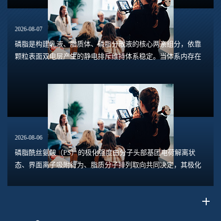
2026-08-07
磷脂是构建乳液、脂质体、磷脂分散液的核心两亲组分，依靠
颗粒表面双电层产生的静电排斥维持体系稳定。当体系内存在
钙、镁、铁、铝等高价阳离子时，离子会压缩双电层，中和磷
脂头部的负电荷，削弱颗粒之间静电斥力，...
2026-08-06
磷脂酰丝氨酸（PS）的极化强度由分子头部基团电荷解离状
态、界面离子吸附行为、脂质分子排列取向共同决定，其极化
水平直接关联脂质膜表面电位、膜融合趋势、乳液稳定性以及
脂质体理化行为。极化强度并非固定本征参数...