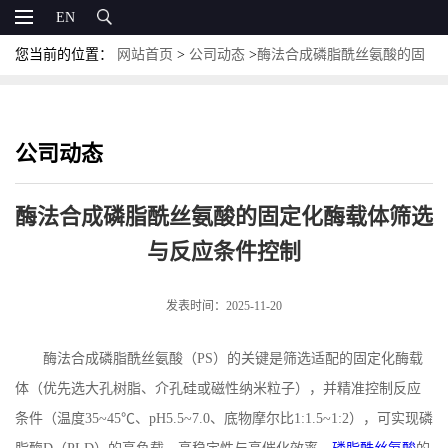
EN
您当前的位置：
网站首页
>
公司动态
>
酶法合成磷脂酰丝氨酸的固
定化酶载体筛选与反应条件控制
公司动态
酶法合成磷脂酰丝氨酸的固定化酶载体筛选
与反应条件控制
发表时间：2025-11-20
酶法合成磷脂酰丝氨酸（
PS
）的关键是筛选适配的固定化酶载
体（优先选大孔树脂、介孔硅或磁性纳米粒子），并精准控制反应
条件（温度
35~45
℃、
pH5.5~7.0
、底物摩尔比
1:1.5~1:2
），可实现磷