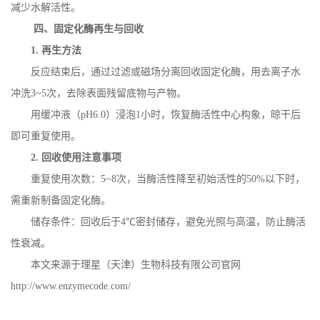
减少水解活性。
四、固定化酶再生与回收
1.
再生方法
反应结束后，通过过滤或磁场分离回收固定化酶，用去离子水
冲洗
3~5
次，去除表面残留底物与产物。
用缓冲液（
pH6.0
）浸泡
1
小时，恢复酶活性中心构象，晾干后
即可重复使用。
2.
回收使用注意事项
重复使用次数：
5~8
次，当酶活性降至初始活性的
50%
以下时，
需重新制备固定化酶。
储存条件：回收后于
4
℃密封储存，避免光照与高温，防止酶活
性衰减。
本文来源于理星（天津）生物科技有限公司官网
http://www.enzymecode.com/