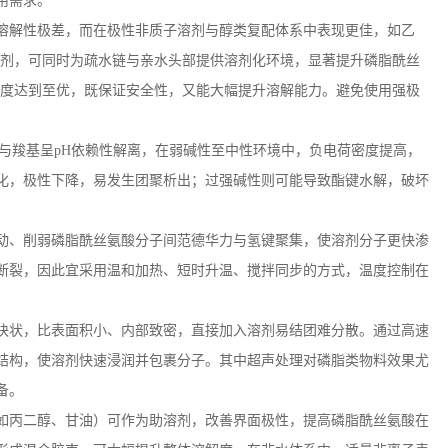
用需求。
溶解性极差，而在极性非质子溶剂与醇类复配体系中表现更佳，如乙
剂，可同时为疏水链与亲水头部提供溶剂化环境，显著提升磷脂酰丝
配度达到至优，既保证安全性，又能大幅提升溶解能力。避免使用强极
与羧基呈
pH
依赖性解离，在弱碱性至中性环境中，负电荷密度提高，
化，极性下降，易发生团聚析出；过强碱性则可能导致酯键水解，破坏
动、削弱磷脂酰丝氨酸分子间范德华力与氢键聚集，使溶剂分子更快渗
断裂，因此宜采用温和加热、短时升温、搅拌同步的方式，温度控制在
块状，比表面积小、内部致密，直接加入溶剂易结团难分散。通过高速
结构，使溶剂快速浸润并包裹分子。其中超声处理对磷脂类物料效果尤
备。
如丙二醇、甘油）可作为助溶剂，改善界面极性，提高磷脂酰丝氨酸在