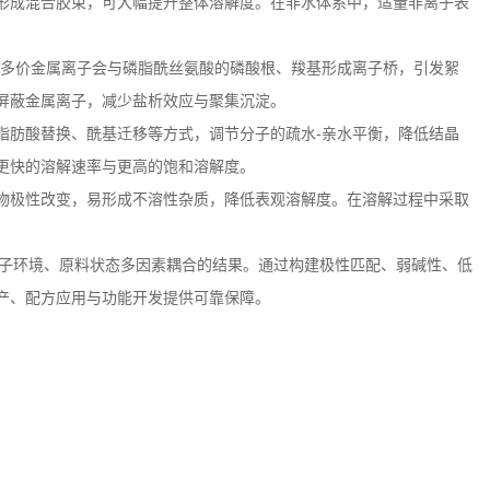
形成混合胶束，可大幅提升整体溶解度。在非水体系中，适量非离子表
价及多价金属离子会与磷脂酰丝氨酸的磷酸根、羧基形成离子桥，引发絮
屏蔽金属离子，减少盐析效应与聚集沉淀。
脂肪酸替换、酰基迁移等方式，调节分子的疏水
‑亲水平衡，降低结晶
更快的溶解速率与更高的饱和溶解度。
物极性改变，易形成不溶性杂质，降低表观溶解度。在溶解过程中采取
子环境、原料状态多因素耦合的结果。通过构建极性匹配、弱碱性、低
产、配方应用与功能开发提供可靠保障。