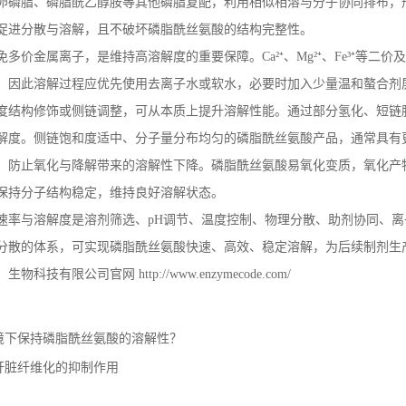
卵磷脂、磷脂酰乙醇胺等其他磷脂复配，利用相似相溶与分子协同排布，
促进分散与溶解，且不破坏磷脂酰丝氨酸的结构完整性。
免多价金属离子，是维持高溶解度的重要保障。
Ca
²⁺、
Mg
²⁺、
Fe
³⁺等二
。因此溶解过程应优先使用去离子水或软水，必要时加入少量温和螯合剂
度结构修饰或侧链调整，可从本质上提升溶解性能。通过部分氢化、短链
解度。侧链饱和度适中、分子量分布均匀的磷脂酰丝氨酸产品，通常具有
，防止氧化与降解带来的溶解性下降。磷脂酰丝氨酸易氧化变质，氧化产
保持分子结构稳定，维持良好溶解状态。
速率与溶解度是溶剂筛选、
pH
调节、温度控制、物理分散、助剂协同、离
分散的体系，可实现磷脂酰丝氨酸快速、高效、稳定溶解，为后续制剂生
）生物科技有限公司官网
http://www.enzymecode.com/
境下保持磷脂酰丝氨酸的溶解性？
肝脏纤维化的抑制作用