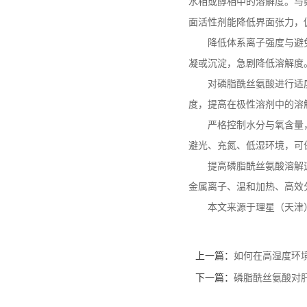
水相或醇相中的溶解度。与
面活性剂能降低界面张力，
降低体系离子强度与避
凝或沉淀，急剧降低溶解度
对磷脂酰丝氨酸进行适
度，提高在极性溶剂中的溶
严格控制水分与氧含量
避光、充氮、低湿环境，可
提高磷脂酰丝氨酸溶解
金属离子、温和加热、高效
本文来源于理星（天津
上一篇：
如何在高湿度环
下一篇：
磷脂酰丝氨酸对