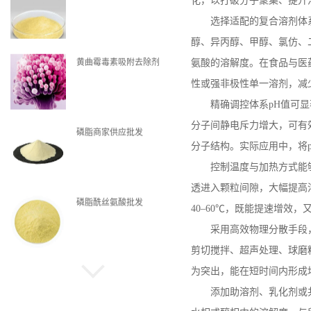
化，以打破分子聚集、提升
选择适配的复合溶剂体
醇、异丙醇、甲醇、氯仿、
黄曲霉毒素吸附去除剂
氨酸的溶解度。在食品与医
性或强非极性单一溶剂，减
精确调控体系
pH
值可显
分子间静电斥力增大，可有
磷脂商家供应批发
分子结构。实际应用中，将
控制温度与加热方式能
透进入颗粒间隙，大幅提高
磷脂酰丝氨酸批发
40
–
60
℃，既能提速增效，
采用高效物理分散手段
剪切搅拌、超声处理、球磨
为突出，能在短时间内形成
磷脂现货
添加助溶剂、乳化剂或