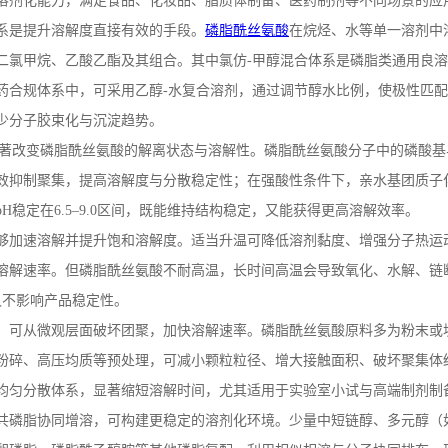
溶剂化能力，满足食品、化妆品、脂质体制备、医药制剂等不同场景的应
系是提升溶解度直接有效的手段。
磷脂酰丝氨酸
在烷烃、水等单一溶剂中
二氯甲烷、乙酸乙酯及其组合。其中氯仿
-
甲醇混合体系是磷脂类通用良溶
药合规体系中，可采用乙醇
‑水复合溶剂，通过调节醇水比例，使极性匹
少分子胶束化与沉淀趋势。
著改变磷脂酰丝氨酸的解离状态与溶解性。磷脂酰丝氨酸分子中的磷酸基
效抑制聚集，提高溶解度与分散稳定性；在强酸性条件下，亲水基团质子
pH
稳定在
6.5
–
9.0
区间，既能维持结构稳定，又能获得更高溶解效率。
够加速溶解并提升饱和溶解度。适当升温可降低溶剂黏度、增强分子热运
溶解速率。但磷脂酰丝氨酸不耐高温，长时间高温会导致氧化、水解、链
又不影响产品稳定性。
，可从微观层面破坏团聚，加快溶解速率。磷脂酰丝氨酸原料多为粉末或
粉碎、高压均质等预处理，可减小颗粒粒径、增大接触面积、破坏聚集体
均匀分散体系，显著缩短溶解时间，尤其适用于实验室小试与高端制剂制
共磷脂协同增溶，可构建更稳定的溶剂化环境。少量中短链醇、多元醇（