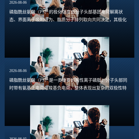
2026-08-06
磷脂酰丝氨酸（PS）的极化强度由分子头部基团电荷解离状
态、界面离子吸附行为、脂质分子排列取向共同决定，其极化
水平直接关联脂质膜表面电位、膜融合趋势、乳液稳定性以及
脂质体理化行为。极化强度并非固定本征参数...
2026-08-06
磷脂酰丝氨酸（PS）是一类重要的两性离子磷脂，分子头部同
时带有氨基正电荷与羧基负电荷，整体表现出复杂的双极性特
征。在溶液体系中，磷脂酰丝氨酸的界面极化、双电层特性、
膜表面电位并非固定数值，会随着液相环境...