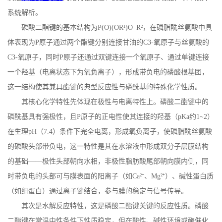
系统解析。
磷酸二酯键的基本结构为
P(O)(OR
¹
)O
–
R
²，在磷脂酰丝氨酸中具
体表现为
P
原子通过两个酯键分别连接甘油的
C3-
氧原子与丝氨酸的
C3-
氧原子，同时
P
原子还通过双键连接一个氧原子、通过单键连接
一个羟基（电离状态下为氧负离子），形成带负电的磷酸根基团，
这一结构使其兼具酯键的典型反应性与磷酰基的特殊化学性质。
其核心化学特性先体现在极性与电离特性上。磷酸二酯键中的
磷酰基具有强极性，且
P
原子的正电性使其连接的羟基（
pKa
约
1~2
）
在生理
pH
（
7.4
）条件下完全电离，形成氧负离子，使磷脂酰丝氨酸
的磷酸头部带负电，这一特性是其在水溶液中形成双分子层膜结构
的基础——极性头部朝向水相，非极性脂肪酸尾部朝向膜内侧，同
时带负电的头部可与膜表面的阳离子（如
Ca
²⁺、
Mg
²⁺）、碱性蛋白质
（如组蛋白）通过离子键结合，参与膜的稳定与信号传导。
其次是水解反应特性，这是磷酸二酯键关键的反应性质。磷酸
二酯键在常温中性条件下性质稳定，但在酸性、碱性环境或酶催化