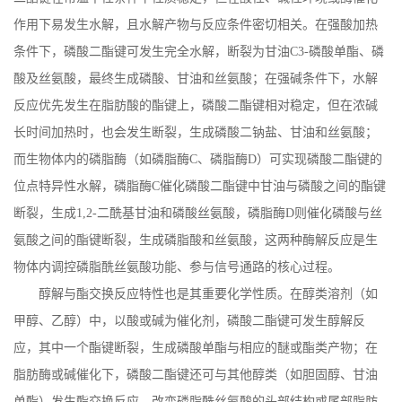
作用下易发生水解，且水解产物与反应条件密切相关。在强酸加热
条件下，磷酸二酯键可发生完全水解，断裂为甘油
C3-
磷酸单酯、磷
酸及丝氨酸，最终生成磷酸、甘油和丝氨酸；在强碱条件下，水解
反应优先发生在脂肪酸的酯键上，磷酸二酯键相对稳定，但在浓碱
长时间加热时，也会发生断裂，生成磷酸二钠盐、甘油和丝氨酸；
而生物体内的磷脂酶（如磷脂酶
C
、磷脂酶
D
）可实现磷酸二酯键的
位点特异性水解，磷脂酶
C
催化磷酸二酯键中甘油与磷酸之间的酯键
断裂，生成
1,2-
二酰基甘油和磷酸丝氨酸，磷脂酶
D
则催化磷酸与丝
氨酸之间的酯键断裂，生成磷脂酸和丝氨酸，这两种酶解反应是生
物体内调控磷脂酰丝氨酸功能、参与信号通路的核心过程。
醇解与酯交换反应特性也是其重要化学性质。在醇类溶剂（如
甲醇、乙醇）中，以酸或碱为催化剂，磷酸二酯键可发生醇解反
应，其中一个酯键断裂，生成磷酸单酯与相应的醚或酯类产物；在
脂肪酶或碱催化下，磷酸二酯键还可与其他醇类（如胆固醇、甘油
单酯）发生酯交换反应，改变磷脂酰丝氨酸的头部结构或尾部脂肪