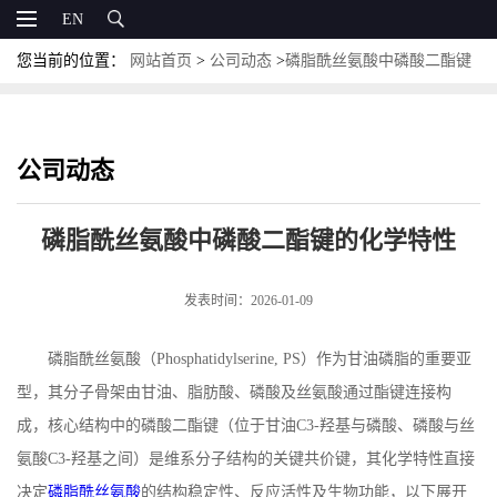
EN
您当前的位置：
网站首页
>
公司动态
>
磷脂酰丝氨酸中磷酸二酯键
的化学特性
公司动态
磷脂酰丝氨酸中磷酸二酯键的化学特性
发表时间：2026-01-09
磷脂酰丝氨酸（
Phosphatidylserine, PS
）作为甘油磷脂的重要亚
型，其分子骨架由甘油、脂肪酸、磷酸及丝氨酸通过酯键连接构
成，核心结构中的磷酸二酯键（位于甘油
C3-
羟基与磷酸、磷酸与丝
氨酸
C3-
羟基之间）是维系分子结构的关键共价键，其化学特性直接
决定
磷脂酰丝氨酸
的结构稳定性、反应活性及生物功能，以下展开