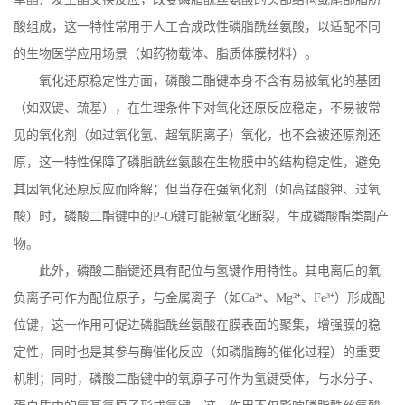
酸组成，这一特性常用于人工合成改性磷脂酰丝氨酸，以适配不同
的生物医学应用场景（如药物载体、脂质体膜材料）。
氧化还原稳定性方面，磷酸二酯键本身不含有易被氧化的基团
（如双键、巯基），在生理条件下对氧化还原反应稳定，不易被常
见的氧化剂（如过氧化氢、超氧阴离子）氧化，也不会被还原剂还
原，这一特性保障了磷脂酰丝氨酸在生物膜中的结构稳定性，避免
其因氧化还原反应而降解；但当存在强氧化剂（如高锰酸钾、过氧
酸）时，磷酸二酯键中的
P-O
键可能被氧化断裂，生成磷酸酯类副产
物。
此外，磷酸二酯键还具有配位与氢键作用特性。其电离后的氧
负离子可作为配位原子，与金属离子（如
Ca
²⁺、
Mg
²⁺、
Fe
³⁺）形成配
位键，这一作用可促进磷脂酰丝氨酸在膜表面的聚集，增强膜的稳
定性，同时也是其参与酶催化反应（如磷脂酶的催化过程）的重要
机制；同时，磷酸二酯键中的氧原子可作为氢键受体，与水分子、