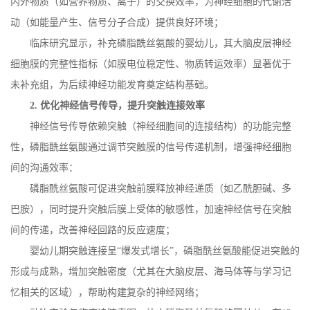
内外物质（如营养物质、离子）的交换效率，为神经细胞的代谢活
动（如能量产生、信号分子合成）提供良好环境；
临床研究显示，补充磷脂酰丝氨酸的婴幼儿，其大脑皮层神经
细胞膜的完整性指标（如膜电位稳定性、物质转运效率）显著优于
未补充组，为后续神经功能发育奠定结构基础。
2.
优化神经信号传导，提升突触连接效率
神经信号传导依赖突触（神经细胞间的连接结构）的功能完整
性，磷脂酰丝氨酸通过调节突触膜的信号传递机制，增强神经细胞
间的沟通效率：
磷脂酰丝氨酸可促进突触前膜释放神经递质（如乙酰胆碱、多
巴胺），同时提升突触后膜上受体的敏感性，加速神经信号在突触
间的传递，改善神经回路的反应速度；
婴幼儿期突触连接呈
“爆发式增长”，磷脂酰丝氨酸能促进突触的
形成与成熟，增加突触密度（尤其在大脑皮层、海马体等与学习记
忆相关的区域），帮助构建复杂的神经网络；