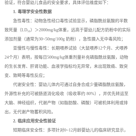
验证，符合婴幼儿食品的安全要求，具体评估维度如下：
1.
毒理学安全性数据
急性毒性：动物急性经口毒性试验显示，磷脂酰丝氨酸的半数
致死量（
LD
₅₀）＞
2000mg/kg
体重，远高于婴幼儿配方奶粉中的实际
添加剂量（通常为
30~50mg/100g
奶粉），急性摄入无中毒风险；
亚慢性与慢性毒性：长期喂养试验（大鼠喂养
12
个月、犬喂养
24
个月）表明，按每日
500mg/kg
体重剂量补充磷脂酰丝氨酸，动物
的生长发育、肝肾功能、血液学指标均无异常，未出现致癌、致突
变、致畸等毒性反应；
代谢安全性：婴幼儿体内可通过自身合成少量磷脂酰丝氨酸，
外源性补充的可被肠道消化吸收（吸收率约
80%
），并优先转运至
大脑、神经组织，代谢产物（如脂肪酸、磷酸）可被机体利用或排
出，无代谢产物蓄积风险。
2.
临床应用安全性验证
短期临床安全性：多项针对
0~12
月龄婴幼儿的临床研究显示，