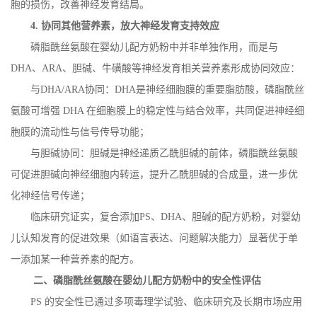
胞的损伤，改善神经发育结局。
4.
协同其他营养素，放大神经发育支持效应
磷脂酰丝氨酸在婴幼儿配方奶粉中并非单独作用，而是与
DHA
、
ARA
、胆碱、牛磺酸等神经发育相关营养素形成协同效应：
与
DHA/ARA
协同：
DHA
是神经细胞膜的重要脂肪酸，磷脂酰丝
氨酸可增强
DHA
在细胞膜上的稳定性与结合效率，共同促进神经细
胞膜的流动性与信号传导功能；
与胆碱协同：胆碱是神经递质乙酰胆碱的前体，磷脂酰丝氨酸
可促进胆碱向神经细胞内转运，提升乙酰胆碱的合成量，进一步优
化神经信号传递；
临床研究证实，复合添加
PS
、
DHA
、胆碱的配方奶粉，对婴幼
儿认知发育的促进效果（如语言表达、问题解决能力）显著优于单
一添加某一种营养素的配方。
二、磷脂酰丝氨酸在婴幼儿配方奶粉中的安全性评估
PS
的安全性已通过多项毒理学试验、临床研究及长期市场应用