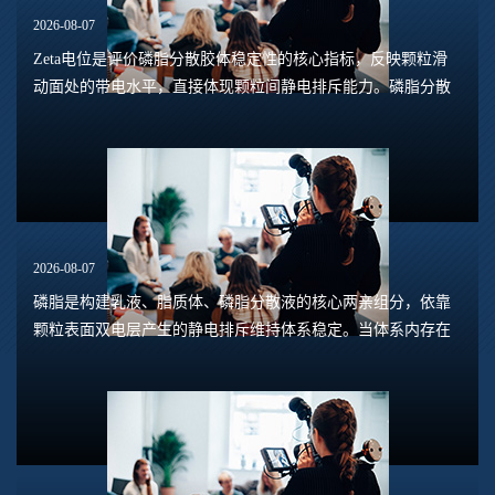
2026-08-07
Zeta电位是评价磷脂分散胶体稳定性的核心指标，反映颗粒滑
动面处的带电水平，直接体现颗粒间静电排斥能力。磷脂分散
体系包含脂质体、磷脂水合悬浮液、磷脂乳液等多种形态，
Zeta电位的数值大小，能够预判体系是否容易...
2026-08-07
磷脂是构建乳液、脂质体、磷脂分散液的核心两亲组分，依靠
颗粒表面双电层产生的静电排斥维持体系稳定。当体系内存在
钙、镁、铁、铝等高价阳离子时，离子会压缩双电层，中和磷
脂头部的负电荷，削弱颗粒之间静电斥力，...