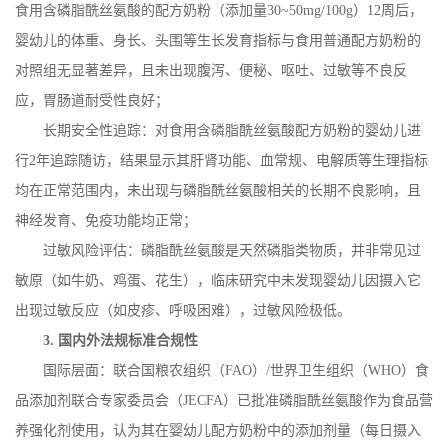
食用含磷脂酰丝氨酸的配方奶粉（添加量
30~50mg/100g
）
12
周后，
婴幼儿的体重、身长、头围等生长发育指标与食用普通配方奶粉的
对照组无显著差异，且未出现腹泻、便秘、呕吐、过敏等不良反
应，胃肠道耐受性良好；
长期安全性追踪：对食用含磷脂酰丝氨酸配方奶粉的婴幼儿进
行
2
年追踪随访，结果显示其肝肾功能、血常规、电解质等生理指标
均在正常范围内，未出现与磷脂酰丝氨酸相关的长期不良影响，且
神经发育、免疫功能均正常；
过敏风险评估：磷脂酰丝氨酸是天然磷脂类物质，并非常见过
敏原（如牛奶、鸡蛋、花生），临床研究中未发现婴幼儿因摄入它
出现过敏反应（如皮疹、呼吸困难），过敏风险极低。
3.
国内外法规标准合规性
国际层面：联合国粮农组织（
FAO
）
/
世界卫生组织（
WHO
）食
品添加剂联合专家委员会（
JECFA
）已批准磷脂酰丝氨酸作为食品营
养强化剂使用，认为其在婴幼儿配方奶粉中的添加剂量（每日摄入