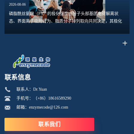
2026-08-06
磷脂酰丝氨酸（PS）的极化强度由分子头部基团电荷解离状
态、界面离子吸附行为、脂质分子排列取向共同决定，其极化
水平直接关联脂质膜表面电位、膜融合趋势、乳液稳定性以及
脂质体理化行为。极化强度并非固定本征参数...
联系信息
联系人：Dr.Yuan
手机号：（+86）18616589290
邮箱：enzymecode@126.com
联系我们