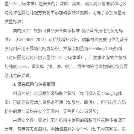
量
1~2mg/kg
体重）是安全的；欧盟、美国、澳大利亚等国家和地区
均允许在婴幼儿配方奶粉中添加磷脂酰丝氨酸，明确了添加限量与
质量标准；
国内层面：根据《食品安全国家标准
食品营养强化剂使用标
准》（
GB 14880-2012
）及后续增补公告，磷脂酰丝氨酸可作为营养
强化剂应用于婴幼儿配方奶粉，推荐添加量为
30~50mg/100g
奶粉
（对应婴幼儿每日摄入量约
1~2mg/kg
体重），且要求磷脂酰丝氨酸
的纯度≥
50%
，重金属（铅、砷、汞）、微生物等污染物指标符合婴
幼儿食品要求。
4.
潜在风险与注意事项
剂量控制：过量添加磷脂酰丝氨酸（每日摄入量＞
5mg/kg
体
重）可能导致婴幼儿胃肠道不适（如腹胀、腹泻），但目前配方奶
粉中的添加量均在安全范围内，无需担心过量风险；
来源安全性：婴幼儿配方奶粉中使用的磷脂酰丝氨酸多来源于
大豆、蛋黄等天然原料，需确保原料的安全性（如无农药残留、重