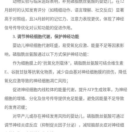
动物实验与临床追踪表明，补充磷脂酰丝氨酸的婴幼儿，在
12
月龄时的认知发育评分（如精细动作、语言理解、社交反应）显著
高于对照组，且
24
月龄时的记忆力、注意力表现更优，体现了神经
信号传导优化对认知功能的促进作用。
3.
调节神经细胞代谢，保护神经功能
婴幼儿神经细胞代谢旺盛，易受氧化应激、能量不足等因素影
响，磷脂酰丝氨酸通过以下方式保护神经功能：
作为细胞膜上的
“抗氧化剂载体”，磷脂酰丝氨酸可结合维生素
E
、谷胱甘肽等抗氧化物质，减少自由基对神经细胞膜的损伤，降低
氧化应激导致的神经细胞凋亡风险；
促进神经细胞内线粒体的能量代谢，提升
ATP
生成效率，为神经
细胞的增殖、分化及信号传导提供充足能量，避免因能量不足导致
的发育迟缓；
对早产儿或存在神经发育风险的婴幼儿，磷脂酰丝氨酸可通过
调节神经炎症反应（抑制促炎因子分泌），减轻脑部炎症对神经细