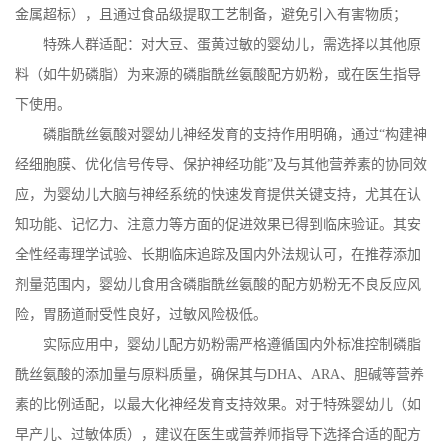
金属超标），且通过食品级提取工艺制备，避免引入有害物质；
特殊人群适配：对大豆、蛋黄过敏的婴幼儿，需选择以其他原
料（如牛奶磷脂）为来源的磷脂酰丝氨酸配方奶粉，或在医生指导
下使用。
磷脂酰丝氨酸对婴幼儿神经发育的支持作用明确，通过
“构建神
经细胞膜、优化信号传导、保护神经功能”及与其他营养素的协同效
应，为婴幼儿大脑与神经系统的快速发育提供关键支持，尤其在认
知功能、记忆力、注意力等方面的促进效果已得到临床验证。其安
全性经毒理学试验、长期临床追踪及国内外法规认可，在推荐添加
剂量范围内，婴幼儿食用含磷脂酰丝氨酸的配方奶粉无不良反应风
险，胃肠道耐受性良好，过敏风险极低。
实际应用中，婴幼儿配方奶粉需严格遵循国内外标准控制磷脂
酰丝氨酸的添加量与原料质量，确保其与
DHA
、
ARA
、胆碱等营养
素的比例适配，以最大化神经发育支持效果。对于特殊婴幼儿（如
早产儿、过敏体质），建议在医生或营养师指导下选择合适的配方