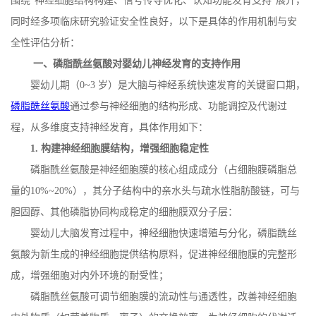
围绕“神经细胞结构构建、信号传导优化、认知功能发育支持”展开，
同时经多项临床研究验证安全性良好，以下是具体的作用机制与安
全性评估分析：
一、磷脂酰丝氨酸对婴幼儿神经发育的支持作用
婴幼儿期（
0~3
岁）是大脑与神经系统快速发育的关键窗口期，
磷脂酰丝氨酸
通过参与神经细胞的结构形成、功能调控及代谢过
程，从多维度支持神经发育，具体作用如下：
1.
构建神经细胞膜结构，增强细胞稳定性
磷脂酰丝氨酸是神经细胞膜的核心组成成分（占细胞膜磷脂总
量的
10%~20%
），其分子结构中的亲水头与疏水性脂肪酸链，可与
胆固醇、其他磷脂协同构成稳定的细胞膜双分子层：
婴幼儿大脑发育过程中，神经细胞快速增殖与分化，磷脂酰丝
氨酸为新生成的神经细胞提供结构原料，促进神经细胞膜的完整形
成，增强细胞对内外环境的耐受性；
磷脂酰丝氨酸可调节细胞膜的流动性与通透性，改善神经细胞