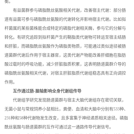
衡。
有益菌群参与磷脂酰丝氨酸相关代谢，改善宿主代谢：部分肠
道有益菌可参与磷脂酰丝氨酸的代谢转化并影响宿主代谢。比如拟
杆菌属的某些菌株能合成特定的磷脂代谢相关酶，参与它的分解与
转化。有研究追踪到拟杆菌产生的鞘脂类代谢物可转运至宿主结肠
和肝脏，而磷脂酰丝氨酸作为磷脂类物质，可能通过类似途径被肠
道菌群代谢后作用于宿主器官，这类代谢产物能改善肝细胞在脂肪
酸过载时的呼吸功能，减少肝脏脂质积累，这表明肠道菌群介导的
磷脂酰丝氨酸相关代谢，对宿主肝脏脂质代谢组稳态具有正向调控
作用。
互作通过肠
-
脑轴影响全身代谢组传导
代谢组学研究发现肠道菌群与宿主大脑代谢组存在密切关联，
无菌小鼠与常规饲养小鼠相比，粪便、血清和大脑中分别有
533
种、
231
种和
58
种代谢物发生改变，且多富集于神经递质相关途径。磷脂
酰丝氨酸与肠道菌群的互作可通过这一通路传导代谢信号。