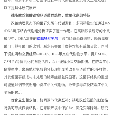
技术，能清晰解析二者互作过程中的代谢物变化及相关生理效应，
以下是具体研究展开：
磷脂酰丝氨酸调控肠道菌群结构，重塑代谢组特征
改善病理状态下的菌群失衡与代谢紊乱：多项动物实验通过
16S
rDNA
测序结合代谢组分析证实了这一作用。在高脂饮食诱导的小鼠
模型中，
DHA
富集的
磷脂酰丝氨酸
可调节肠道菌群结构，降低厚壁
菌门与拟杆菌门的比例，减少有害菌丰度并增加有益菌占比，同时
下调血清和空肠组织中
IL-1
β、
IL-6
等炎症代谢物水平，提升
SOD
、
GSH-Px
等抗氧化代谢物活性，以此缓解小鼠空肠损伤。在脓毒症小
鼠模型中，磷脂酰丝氨酸的预处理能显著改变肠道菌群的β多样性，
其粪便菌群组成与未处理的脓毒症组差异显著，这菌群结构的重塑
可能通过调节代谢组中炎症相关代谢物，改善脓毒症及脓毒症相关
脑病的预后。
优化益生菌定植，协同调节代谢互补：磷脂酰丝氨酸的脂溶性
特质可形成微囊结构，在胃酸环境中保护益生菌免受酸降解。研究