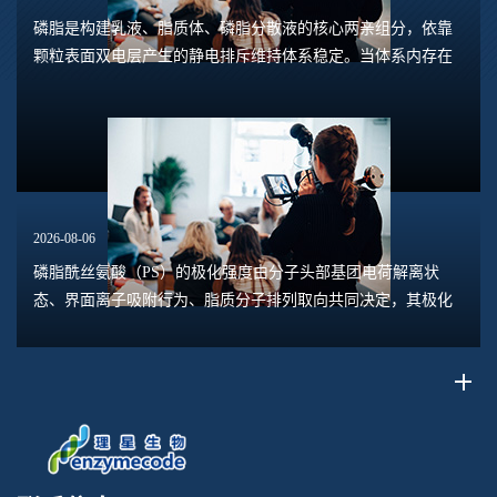
磷脂是构建乳液、脂质体、磷脂分散液的核心两亲组分，依靠
颗粒表面双电层产生的静电排斥维持体系稳定。当体系内存在
钙、镁、铁、铝等高价阳离子时，离子会压缩双电层，中和磷
脂头部的负电荷，削弱颗粒之间静电斥力，...
2026-08-06
磷脂酰丝氨酸（PS）的极化强度由分子头部基团电荷解离状
态、界面离子吸附行为、脂质分子排列取向共同决定，其极化
水平直接关联脂质膜表面电位、膜融合趋势、乳液稳定性以及
脂质体理化行为。极化强度并非固定本征参数...