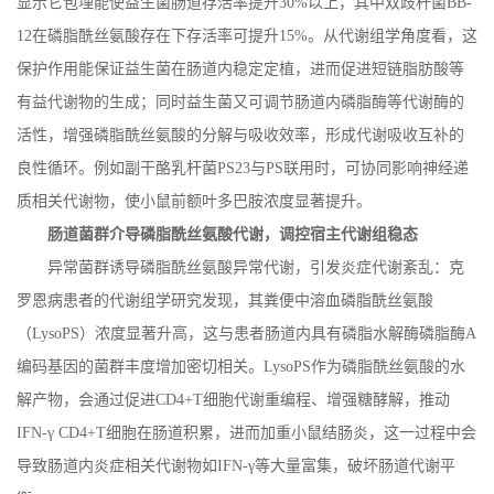
显示它包埋能使益生菌肠道存活率提升
30%
以上，其中双歧杆菌
BB-
12
在磷脂酰丝氨酸存在下存活率可提升
15%
。从代谢组学角度看，这
保护作用能保证益生菌在肠道内稳定定植，进而促进短链脂肪酸等
有益代谢物的生成；同时益生菌又可调节肠道内磷脂酶等代谢酶的
活性，增强磷脂酰丝氨酸的分解与吸收效率，形成代谢吸收互补的
良性循环。例如副干酪乳杆菌
PS23
与
PS
联用时，可协同影响神经递
质相关代谢物，使小鼠前额叶多巴胺浓度显著提升。
肠道菌群介导磷脂酰丝氨酸代谢，调控宿主代谢组稳态
异常菌群诱导磷脂酰丝氨酸异常代谢，引发炎症代谢紊乱：克
罗恩病患者的代谢组学研究发现，其粪便中溶血磷脂酰丝氨酸
（
LysoPS
）浓度显著升高，这与患者肠道内具有磷脂水解酶磷脂酶
A
编码基因的菌群丰度增加密切相关。
LysoPS
作为磷脂酰丝氨酸的水
解产物，会通过促进
CD4+T
细胞代谢重编程、增强糖酵解，推动
IFN-
γ
CD4+T
细胞在肠道积累，进而加重小鼠结肠炎，这一过程中会
导致肠道内炎症相关代谢物如
IFN-
γ等大量富集，破坏肠道代谢平