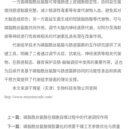
一方面磷脂酰丝氨酸可增强肠道上皮细胞稳定性，协同益生菌
维持肠道黏膜完整，减少肠源性毒素等有害代谢物入血，避免其对
大脑造成损伤；另一方面益生菌生成的短链脂肪酸等代谢物，可与
磷脂酰丝氨酸共同作用，调节大脑内神经递质代谢，对阿尔茨海默
病等神经退行性疾病相关的代谢紊乱具有潜在改善作用。
代谢组学技术为磷脂酰丝氨酸与肠道菌群的互作研究提供了关
键工具，明确了二者通过调节炎症、抗氧化、神经递质等相关代谢
物，在肠道稳态、器官保护及肠
-
脑轴调控中发挥的重要作用，这也
为后续开发基于磷脂酰丝氨酸与肠道菌群协同的功能性食品和疾病
干预方案提供了代谢组学层面的理论支撑。
本文来源于理星（天津）生物科技有限公司官网
http://www.enzymecode.com/
上一篇：
磷脂酰丝氨酸在细胞自噬过程中的代谢调控作用
下一篇：
磷脂酰丝氨酸微胶囊化的喷雾干燥工艺参数优化与质量