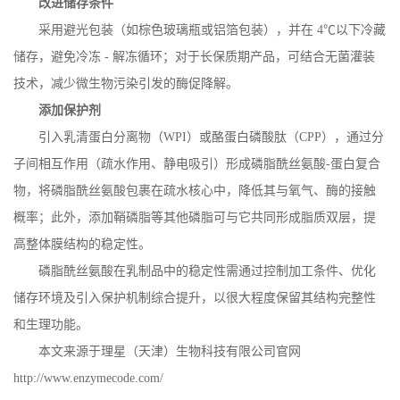
改进储存条件
采用避光包装（如棕色玻璃瓶或铝箔包装），并在
4
℃以下冷藏
储存，避免冷冻
-
解冻循环；对于长保质期产品，可结合无菌灌装
技术，减少微生物污染引发的酶促降解。
添加保护剂
引入乳清蛋白分离物（
WPI
）或酪蛋白磷酸肽（
CPP
），通过分
子间相互作用（疏水作用、静电吸引）形成磷脂酰丝氨酸
-
蛋白复合
物，将磷脂酰丝氨酸包裹在疏水核心中，降低其与氧气、酶的接触
概率；此外，添加鞘磷脂等其他磷脂可与它共同形成脂质双层，提
高整体膜结构的稳定性。
磷脂酰丝氨酸在乳制品中的稳定性需通过控制加工条件、优化
储存环境及引入保护机制综合提升，以很大程度保留其结构完整性
和生理功能。
本文来源于理星（天津）生物科技有限公司官网
http://www.enzymecode.com/