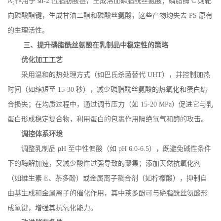
A
₂作用于
sn-2
位脂肪酸链，生成溶血磷脂酰丝氨酸；磷脂酶
C
则靶
向磷酸酯键，生成甘油二酯和磷酸丝氨酸，这些产物均失去
PS
原有
的生理活性。
三、提升磷脂酰丝氨酸在乳制品中稳定性的策略
优化加工工艺
采用温和的热处理方式（如巴氏杀菌替代
UHT
），并控制加热
时间（如缩短至
15-30
秒），减少磷脂酰丝氨酸的热氧化和蛋白结
合损失；在均质过程中，通过调节压力（如
15-20 MPa
）促进它与乳
蛋白形成稳定复合物，利用蛋白的包裹作用隔绝氧气和酶的攻击。
调控体系环境
调整乳制品
pH
至中性偏酸（如
pH 6.0-6.5
），既避免碱性条件
下的酶解加速，又减少酸性过强导致的聚集；添加天然抗氧化剂
（如维生素
E
、茶多酚）或金属离子螯合剂（如柠檬酸），抑制自
由基生成和金属离子的催化作用，其中茶多酚可与磷脂酰丝氨酸形
成氢键，增强其抗氧化能力。