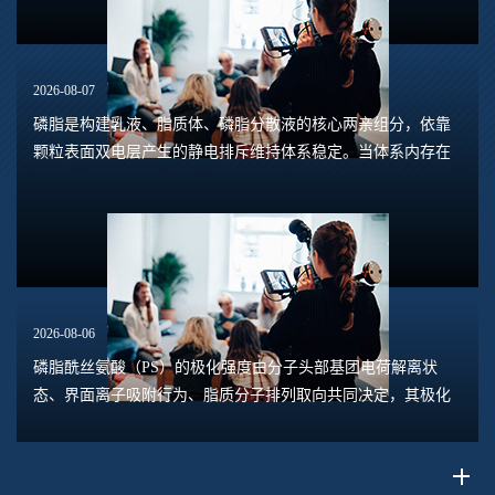
2026-08-07
磷脂是构建乳液、脂质体、磷脂分散液的核心两亲组分，依靠
颗粒表面双电层产生的静电排斥维持体系稳定。当体系内存在
钙、镁、铁、铝等高价阳离子时，离子会压缩双电层，中和磷
脂头部的负电荷，削弱颗粒之间静电斥力，...
2026-08-06
磷脂酰丝氨酸（PS）的极化强度由分子头部基团电荷解离状
态、界面离子吸附行为、脂质分子排列取向共同决定，其极化
水平直接关联脂质膜表面电位、膜融合趋势、乳液稳定性以及
脂质体理化行为。极化强度并非固定本征参数...