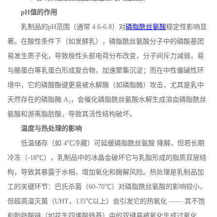
pH
值的作用
乳制品的
pH
范围（通常
4.6-6.8
）对
磷脂酰丝氨酸
稳定性影响显
著。在酸性条件下（如发酵乳），磷脂酰丝氨酸分子中的磷酸基团
易发生质子化，导致极性头部电荷分布改变，分子间斥力减弱，易
与酪蛋白等乳蛋白形成复合物，加速聚集沉淀；而在中性偏碱性环
境中，它的磷酸酯键更易被水解酶（如磷脂酶）攻击，尤其是乳中
天然存在的磷脂酶
A
₂，会催化磷脂酰丝氨酸水解生成溶血磷脂酰丝
氨酸和游离脂肪酸，导致其活性结构破坏。
温度与热处理的影响
低温储存（如
4
℃冷藏）可延缓磷脂酰丝氨酸 降解，但若长期
冷冻（
-18
℃），乳制品中的冰晶会破坏它与乳脂形成的脂质双层结
构，导致其暴露于水相，增加氧化和酶解风险。热处理是乳制品加
工的关键环节：巴氏杀菌（
60-70
℃）对磷脂酰丝氨酸的影响较小，
但超高温灭菌（
UHT
，
135
℃以上）会引发它的热氧化 —— 其不饱
和脂肪酸链（如花生四烯酸残基）中的双键易被氧化生成过氧化