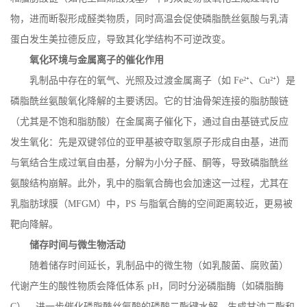
物，进而断裂形成醛类物质，同时高温会促使磷脂酰丝氨酸与乳清
蛋白发生美拉德反应，导致其化学结构不可逆改变。
氧化环境与金属离子的催化作用
乳制品中存在的氧气、光照及过渡金属离子（如
Fe
²⁺、
Cu
²⁺）是
磷脂酰丝氨酸氧化降解的主要诱因。它的甘油骨架连接的脂肪酸链
（尤其是不饱和脂肪酸）在金属离子催化下，通过自由基链式反应
发生氧化：先是双键邻位的亚甲基被夺取氢原子形成自由基，进而
与氧结合生成过氧自由基，分解为小分子醛、酮等，导致磷脂酰丝
氨酸结构崩解。此外，乳中的脂氧合酶也会加速这一过程，尤其在
乳脂肪球膜（
MFGM
）中，
PS
与脂氧合酶的空间距离较近，更易被
靶向降解。
储存时间与微生物活动
随着储存时间延长，乳制品中的微生物（如乳酸菌、腐败菌）
代谢产生的酸性物质会降低体系
pH
，同时分泌磷脂酶（如磷脂酶
C
），进一步催化磷脂酰丝氨酸的磷酸二酯键水解，生成甘油二酯和