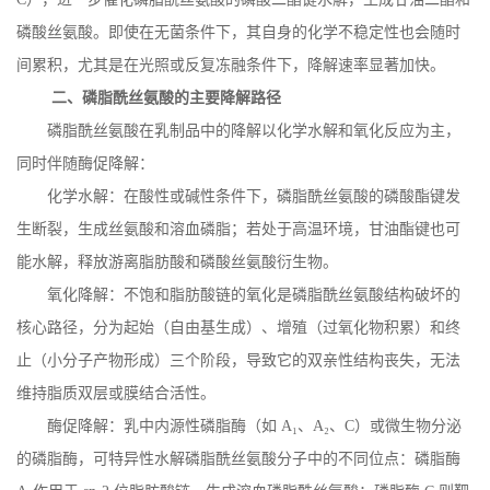
磷酸丝氨酸。即使在无菌条件下，其自身的化学不稳定性也会随时
间累积，尤其是在光照或反复冻融条件下，降解速率显著加快。
二、磷脂酰丝氨酸的主要降解路径
磷脂酰丝氨酸在乳制品中的降解以化学水解和氧化反应为主，
同时伴随酶促降解：
化学水解：在酸性或碱性条件下，磷脂酰丝氨酸的磷酸酯键发
生断裂，生成丝氨酸和溶血磷脂；若处于高温环境，甘油酯键也可
能水解，释放游离脂肪酸和磷酸丝氨酸衍生物。
氧化降解：不饱和脂肪酸链的氧化是磷脂酰丝氨酸结构破坏的
核心路径，分为起始（自由基生成）、增殖（过氧化物积累）和终
止（小分子产物形成）三个阶段，导致它的双亲性结构丧失，无法
维持脂质双层或膜结合活性。
酶促降解：乳中内源性磷脂酶（如
A
₁、
A
₂、
C
）或微生物分泌
的磷脂酶，可特异性水解磷脂酰丝氨酸分子中的不同位点：磷脂酶