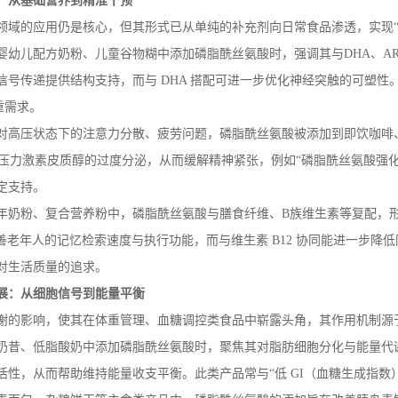
：从基础营养到精准干预
领域的应用仍是核心，但其形式已从单纯的补充剂向日常食品渗透，实现
婴幼儿配方奶粉、儿童谷物糊中添加磷脂酰丝氨酸时，强调其与
DHA
、
A
信号传递提供结构支持，而与
DHA
搭配可进一步优化神经突触的可塑性。
重需求。
对高压状态下的注意力分散、疲劳问题，磷脂酰丝氨酸被添加到即饮咖啡
压力激素皮质醇的过度分泌，从而缓解精神紧张，例如“磷脂酰丝氨酸强化
定支持。
年奶粉、复合营养粉中，磷脂酰丝氨酸与膳食纤维、
B
族维生素等复配，形
善老年人的记忆检索速度与执行功能，而与维生素
B12
协同能进一步降低
对生活质量的追求。
展：从细胞信号到能量平衡
谢的影响，使其在体重管理、血糖调控类食品中崭露头角，其作用机制源
奶昔、低脂酸奶中添加磷脂酰丝氨酸时，聚焦其对脂肪细胞分化与能量代
活性，从而帮助维持能量收支平衡。此类产品常与
“低
GI
（血糖生成指数）