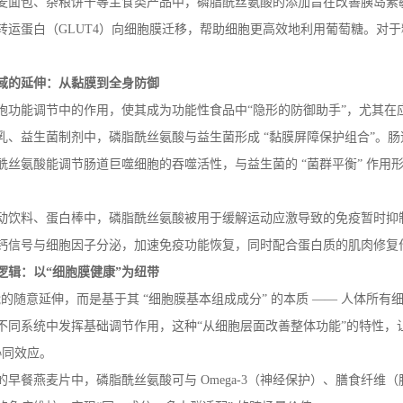
麦面包、杂粮饼干等主食类产品中，磷脂酰丝氨酸的添加旨在改善胰岛素
转运蛋白（
GLUT4
）向细胞膜迁移，帮助细胞更高效地利用葡萄糖。对于
域的延伸：从黏膜到全身防御
胞功能调节中的作用，使其成为功能性食品中
“隐形的防御助手”，尤其
乳、益生菌制剂中，磷脂酰丝氨酸与益生菌形成
“黏膜屏障保护组合”。
丝氨酸能调节肠道巨噬细胞的吞噬活性，与益生菌的 “菌群平衡” 作用
动饮料、蛋白棒中，磷脂酰丝氨酸被用于缓解运动应激导致的免疫暂时抑
钙信号与细胞因子分泌，加速免疫功能恢复，同时配合蛋白质的肌肉修复作
逻辑：以
“细胞膜健康”为纽带
的随意延伸，而是基于其 “细胞膜基本组成成分” 的本质 —— 人体所
不同系统中发挥基础调节作用，这种“从细胞层面改善整体功能”的特性，
协同效应。
的早餐燕麦片中，磷脂酰丝氨酸可与
Omega-3
（神经保护）、膳食纤维（