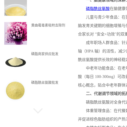
一、脑健康领域的深耕
磷脂酰丝氨酸
在脑健康
儿童与青少年食品：在
黄曲霉毒素吸附去除剂
脑发育关键期的细胞增殖与
合家长对 “安全
+
功效”的双
成年职场人群食品：针
轴（
HPA
轴）的活性，减少
磷脂商家供应批发
酰丝氨酸提供长效的神经稳
中老年功能食品：在老
酸（每日
100-300mg
）可改
磷脂酰丝氨酸批发
核心概念，贴合中老年群体
二、代谢调节领域的拓
磷脂酰丝氨酸对全身代
体重管理食品：在代餐
磷脂现货
并促进棕色脂肪组织的产热