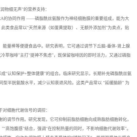
“润物细无声”的营养支持：
RA
的协同作用 ——磷脂酰丝氨酸作为神经细胞膜的重要组成，能为大
此类食品常以“天然来源（如蛋黄提取）、无额外添加剂”为卖点，贴
、能量棒等便捷食品中。研究表明，它可通过调节下丘脑
-
垂体
-
肾上腺
冷萃咖啡”主打“提神不焦虑”，既保留咖啡因的即时活力，又通过磷脂
成“认知保护
+
整体健康”的组合。临床研究显示，长期补充磷脂酰丝氨
同型半胱氨酸水平，减少认知衰退风险。这类产品常以 “延缓脑龄” 为
于对细胞代谢信号的调控：
谢的调节作用。研究发现，它可抑制前脂肪细胞向成熟脂肪细胞转化，
”“高饱腹感”结合，强调“在控制热量的同时，不影响细胞代谢效率”。