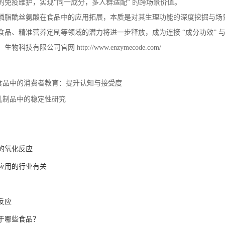
的免疫维护，实现“同一成分，多人群适配” 的跨场景价值。
磷脂酰丝氨酸在食品中的应用拓展，本质是对其生理功能的深度挖掘与场
食品、精准营养定制等领域的潜力将进一步释放，成为连接
“成分功效” 
）生物科技有限公司官网
http://www.enzymecode.com/
食品中的消费者教育：提升认知与接受度
乳制品中的稳定性研究
的氧化反应
应用的行业有关
反应
于哪些食品？