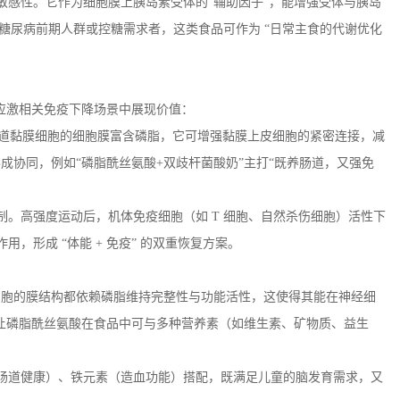
敏感性。它作为细胞膜上胰岛素受体的
“辅助因子”，能增强受体与胰岛
糖尿病前期人群或控糖需求者，这类食品可作为 “日常主食的代谢优化
在应激相关免疫下降场景中展现价值：
肠道黏膜细胞的细胞膜富含磷脂，它可增强黏膜上皮细胞的紧密连接，减
形成协同，例如“磷脂酰丝氨酸
+
双歧杆菌酸奶”主打“既养肠道，又强免
制。高强度运动后，机体免疫细胞（如
T
细胞、自然杀伤细胞）活性下
用，形成 “体能
+
免疫” 的双重恢复方案。
有细胞的膜结构都依赖磷脂维持完整性与功能活性，这使得其能在神经细
让磷脂酰丝氨酸在食品中可与多种营养素（如维生素、矿物质、益生
肠道健康）、铁元素（造血功能）搭配，既满足儿童的脑发育需求，又