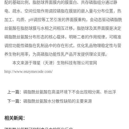
配的基础比例，脂肪球界面膜内的膜蛋白、共存磷脂组分通过静
电、疏水、空间位阻作用调控磷脂在膜层的嵌入量与分布位置，热
加工、均质、
pH
调控等工艺引发的界面膜重构，会动态驱动磷脂酰
丝氨酸在脂肪球膜与水相之间相互迁移。脂肪球及其界面膜是决定
磷脂酰丝氨酸分布形态的核心载体，明晰二者的作用规律，可精准
调控功能性磷脂在乳制品中的存在形式，优化乳品物理稳定性与营
养生物利用率，为高磷脂功能性乳产品开发提供理论支撑。
本文来源于理星（天津）生物科技有限公司官网
http://www.enzymecode.com/
上一篇：
磷脂酰丝氨酸在高温环境下不会出现相分离、析出浮
渣、蛋白絮凝等不相容问题
下一篇：
磷脂酰丝氨酸水分散性缺陷的主要来源
相关新闻：