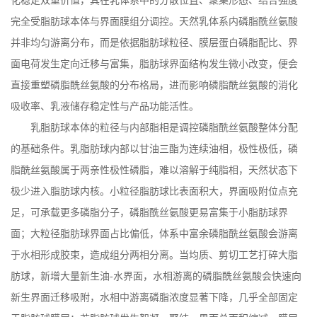
化稳定双重价值，其在乳体系中的分散位置、聚集形态、结合强度
完全受脂肪球本体与界面膜组分调控。天然乳体系内磷脂酰丝氨酸
并非均匀游离分布，而是依据脂肪球粒径、膜层蛋白磷脂配比、界
面电荷发生定向迁移与富集，脂肪球界面结构发生微小改变，便会
直接重塑磷脂酰丝氨酸的分布格局，进而影响磷脂酰丝氨酸的消化
吸收率、乳液储存稳定性与产品功能活性。
乳脂肪球本体的粒径与内部脂相是调控磷脂酰丝氨酸整体分配
的基础条件。乳脂肪球内部以甘油三酯为连续油相，极性极低，磷
脂酰丝氨酸属于两亲性极性磷脂，难以溶解于纯脂相，天然状态下
极少进入脂肪球内核。小粒径脂肪球比表面积大，界面吸附位点充
足，可承载更多磷脂分子，磷脂酰丝氨酸更易富集于小脂肪球界
面；大粒径脂肪球界面占比偏低，体系中富余磷脂酰丝氨酸会游离
于水相形成胶束，造成组分两相分离。当均质、剪切工艺打碎大脂
肪球，新增大量新生油
-
水界面，水相游离的磷脂酰丝氨酸会快速向
新生界面迁移吸附，水相中游离磷脂浓度显著下降，几乎全部固定