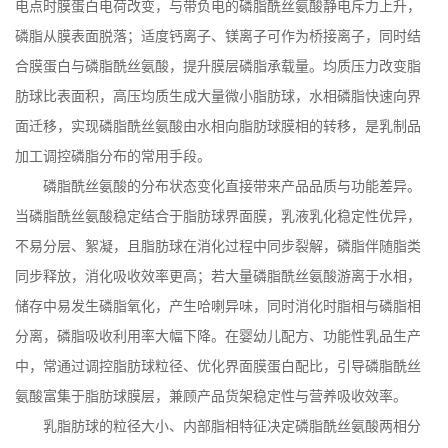
电点时膜蛋白电荷改变，与带负电的磷脂酰丝氨酸静电斥力上升，
磷脂从膜表面脱落；适度钙离子、镁离子可作为桥接离子，同时结
合膜蛋白与磷脂酰丝氨酸，提升膜层磷脂承载量。均质压力改变脂
肪球比表面积，高压均质生成大量微小脂肪球，水相磷脂快速向界
面迁移，实现磷脂酰丝氨酸由水相向脂肪球膜相的转移，是乳制品
加工调控磷脂分布的常用手段。
磷脂酰丝氨酸的分布状态变化直接带来产品品质与功能差异。
当磷脂酰丝氨酸稳定结合于脂肪球界面膜，乳液乳化稳定性优异，
不易分层、絮凝，且脂肪球在消化过程中同步裂解，磷脂伴随脂类
同步释放，消化吸收效率更高；若大量磷脂酰丝氨酸游离于水相，
储存中易发生磷脂氧化，产生哈喇异味，同时消化时脂相与磷脂相
分离，磷脂吸收利用率大幅下降。在婴幼儿配方、功能性乳品生产
中，常通过调控脂肪球粒径、优化界面膜蛋白配比，引导磷脂酰丝
氨酸富集于脂肪球膜层，兼顾产品货架稳定性与营养吸收效率。
乳脂肪球的粒径大小、内部脂相特征决定磷脂酰丝氨酸两相分