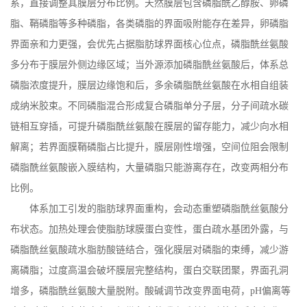
系，直接调整其膜层分布比例。天然膜层包含磷脂酰乙醇胺、卵磷
脂、鞘磷脂等多种磷脂，各类磷脂的界面吸附能存在差异，卵磷脂
界面亲和力更强，会优先占据脂肪球界面核心位点，磷脂酰丝氨酸
多分布于膜层外侧边缘区域；当外源添加磷脂酰丝氨酸后，体系总
磷脂浓度提升，膜层边缘饱和后，多余磷脂酰丝氨酸在水相自组装
成纳米胶束。不同磷脂混合形成复合磷脂单分子层，分子间疏水碳
链相互穿插，可提升磷脂酰丝氨酸在膜层的留存能力，减少向水相
解离；若界面膜鞘磷脂占比提升，膜层刚性增强，空间位阻会限制
磷脂酰丝氨酸嵌入膜结构，大量磷脂只能游离存在，改变两相分布
比例。
体系加工引发的脂肪球界面重构，会动态重塑磷脂酰丝氨酸分
布状态。加热处理会使脂肪球膜蛋白变性，蛋白疏水基团外露，与
磷脂酰丝氨酸疏水脂肪酸链结合，强化膜层对磷脂的束缚，减少游
离磷脂；过度高温会破坏膜层完整结构，蛋白交联团聚，界面孔洞
增多，磷脂酰丝氨酸大量脱附。酸碱调节改变界面电荷，
pH
偏离等