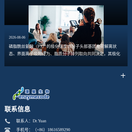
脂头部的负电荷，削弱颗粒之间静电斥力，...
2026-08-06
磷脂酰丝氨酸（PS）的极化强度由分子头部基团电荷解离状
态、界面离子吸附行为、脂质分子排列取向共同决定，其极化
水平直接关联脂质膜表面电位、膜融合趋势、乳液稳定性以及
脂质体理化行为。极化强度并非固定本征参数...
联系信息
联系人：Dr.Yuan
手机号：（+86）18616589290