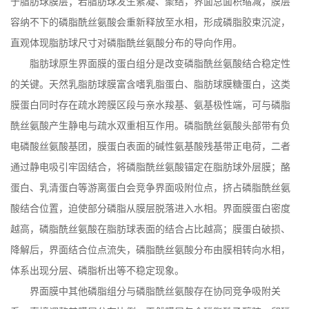
于脂肪球膜层；若脂肪球发生絮凝、聚结，界面总面积缩减，膜层
容纳不下的磷脂酰丝氨酸会重新释放至水相，形成磷脂胶束沉淀，
直观体现脂肪球尺寸对磷脂酰丝氨酸分布的导向作用。
脂肪球原生界面膜的蛋白组分是改变磷脂酰丝氨酸结合稳定性
的关键。天然乳脂肪球膜富含嗜乳脂蛋白、脂肪球膜糖蛋白，这类
膜蛋白同时存在疏水跨膜区段与亲水羧基、氨基极性端，可与磷脂
酰丝氨酸产生静电与疏水双重相互作用。磷脂酰丝氨酸头部带有负
电磷酸丝氨酸基团，膜蛋白表面的碱性氨基酸残基带正电荷，二者
通过静电吸引牢固结合，将磷脂酰丝氨酸锚定在脂肪球外层膜；酪
蛋白、乳清蛋白等游离蛋白会竞争界面吸附位点，挤占磷脂酰丝氨
酸结合位置，迫使部分磷脂从膜层脱落进入水相。界面膜蛋白密度
越高，磷脂酰丝氨酸在脂肪球表面的结合占比越高；膜蛋白破损、
降解后，界面结合位点流失，磷脂酰丝氨酸分布由膜相转向水相，
体系出现分层、磷脂析出等不稳定现象。
界面膜中其他磷脂组分与磷脂酰丝氨酸存在协同竞争吸附关