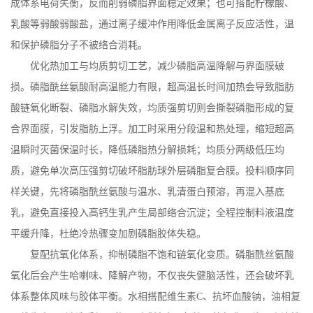
成体系电荷失衡，反而削弱磷脂界面稳定效果；也可搭配柠檬酸、
乳酸等弱酸弱酸盐，通过离子缓冲作用降低金属离子反应活性，温
和保护磷脂分子不被络合消耗。
优化热加工与均质剪切工艺，减少磷脂高温降解与界面膜破
损。磷脂酰丝氨酸耐高温能力有限，超高温长时间加热会导致脂肪
酸链氧化断裂、磷脂水解失效，均质强剪切则会撕裂磷脂形成的复
合界面膜，引发脂肪上浮。加工时采用分段温和热处理，缩短超高
温瞬时灭菌保温时长，降低磷脂热分解损耗；均质分两级低压均
质，避免单次高压强剪切破坏脂肪球外层磷脂复合膜。投料顺序同
样关键，先将磷脂酰丝氨酸与温水、乳清蛋白预溶，再混入基底
乳，避免直接投入高钙生乳产生局部络合沉淀；全程控制料液温度
平缓升降，杜绝冷热骤变加剧磷脂胶体失稳。
复配抗氧化体系，抑制磷脂不饱和链氧化变质。磷脂酰丝氨酸
氧化后会产生哈喇味、降解产物，不仅丧失健脑活性，还会破坏乳
体系整体风味与胶体平衡。水相搭配维生素
C
、抗坏血酸钠，油相复