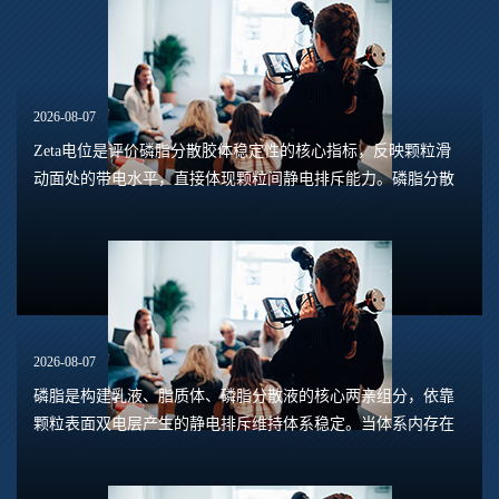
2026-08-07
Zeta电位是评价磷脂分散胶体稳定性的核心指标，反映颗粒滑
动面处的带电水平，直接体现颗粒间静电排斥能力。磷脂分散
体系包含脂质体、磷脂水合悬浮液、磷脂乳液等多种形态，
Zeta电位的数值大小，能够预判体系是否容易...
2026-08-07
磷脂是构建乳液、脂质体、磷脂分散液的核心两亲组分，依靠
颗粒表面双电层产生的静电排斥维持体系稳定。当体系内存在
钙、镁、铁、铝等高价阳离子时，离子会压缩双电层，中和磷
脂头部的负电荷，削弱颗粒之间静电斥力，...