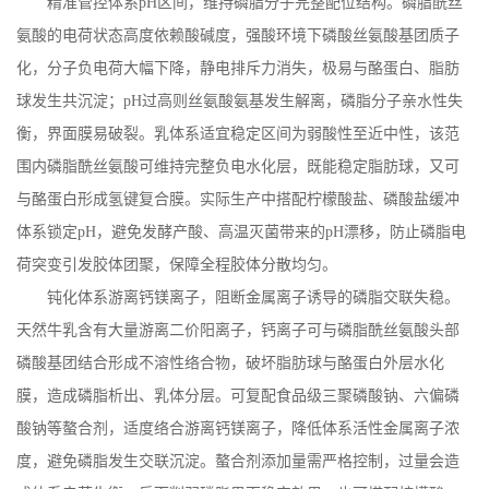
精准管控体系
pH
区间，维持磷脂分子完整配位结构。磷脂酰丝
氨酸的电荷状态高度依赖酸碱度，强酸环境下磷酸丝氨酸基团质子
化，分子负电荷大幅下降，静电排斥力消失，极易与酪蛋白、脂肪
球发生共沉淀；
pH
过高则丝氨酸氨基发生解离，磷脂分子亲水性失
衡，界面膜易破裂。乳体系适宜稳定区间为弱酸性至近中性，该范
围内磷脂酰丝氨酸可维持完整负电水化层，既能稳定脂肪球，又可
与酪蛋白形成氢键复合膜。实际生产中搭配柠檬酸盐、磷酸盐缓冲
体系锁定
pH
，避免发酵产酸、高温灭菌带来的
pH
漂移，防止磷脂电
荷突变引发胶体团聚，保障全程胶体分散均匀。
钝化体系游离钙镁离子，阻断金属离子诱导的磷脂交联失稳。
天然牛乳含有大量游离二价阳离子，钙离子可与磷脂酰丝氨酸头部
磷酸基团结合形成不溶性络合物，破坏脂肪球与酪蛋白外层水化
膜，造成磷脂析出、乳体分层。可复配食品级三聚磷酸钠、六偏磷
酸钠等螯合剂，适度络合游离钙镁离子，降低体系活性金属离子浓
度，避免磷脂发生交联沉淀。螯合剂添加量需严格控制，过量会造