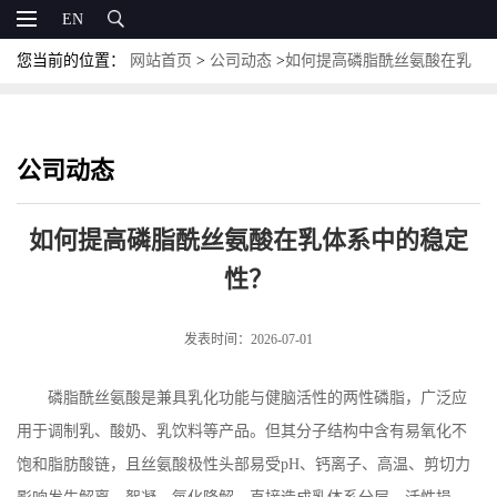
EN
您当前的位置：
网站首页
>
公司动态
>
如何提高磷脂酰丝氨酸在乳
体系中的稳定性？
公司动态
如何提高磷脂酰丝氨酸在乳体系中的稳定
性？
发表时间：2026-07-01
磷脂酰丝氨酸是兼具乳化功能与健脑活性的两性磷脂，广泛应
用于调制乳、酸奶、乳饮料等产品。但其分子结构中含有易氧化不
饱和脂肪酸链，且丝氨酸极性头部易受
pH
、钙离子、高温、剪切力