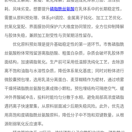
影响发生解离、絮凝、氧化降解，直接造成乳体系分层、活性损
耗、风味劣变。想要提升
磷脂酰丝氨酸
在乳体系中的长期稳定性，
需要从原料预处理、体系
pH
调控、金属离子钝化、加工工艺优化、
抗氧化复配、界面膜协同保护六大维度协同管控，全方位抑制降解
与胶体失稳，兼顾加工耐受性与货架期活性留存。
优化原料预处理是提升基础稳定性的第一道环节。市售磷脂酰
丝氨酸粉体常残留游离脂肪酸、粗蛋白杂质，杂质会破坏乳胶体界
面结构，加速磷脂氧化。生产前可采用低温醇洗纯化工艺，去除游
离不饱和油脂与水溶性杂质，降低体系氧化基底；同时对粉体进行
微胶囊预包埋，选用乳清分离蛋白、麦芽糊精作为壁材，通过喷雾
干燥将磷脂酰丝氨酸包裹成微小颗粒。预包埋结构可隔绝空气、缓
冲外界酸碱冲击，投料时能均匀分散于水相，避免局部高浓度磷脂
遇钙离子快速聚集，从原料层面减少后期失稳风险。此外，优先选
用高饱和度磷脂酰丝氨酸原料，降低分子中不饱和双键数量，从根
源削弱氧化反应速率。