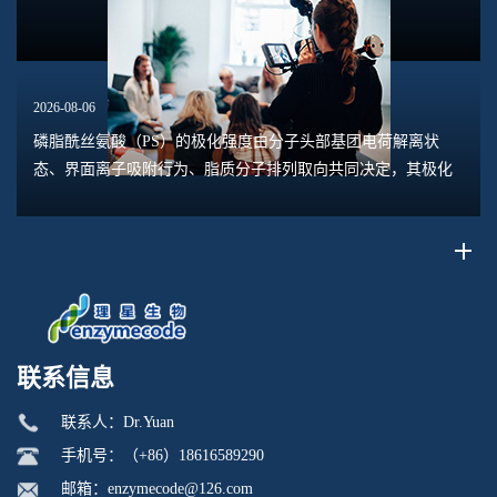
2026-08-06
磷脂酰丝氨酸（PS）的极化强度由分子头部基团电荷解离状
态、界面离子吸附行为、脂质分子排列取向共同决定，其极化
水平直接关联脂质膜表面电位、膜融合趋势、乳液稳定性以及
脂质体理化行为。极化强度并非固定本征参数...
联系信息
联系人：Dr.Yuan
手机号：（+86）18616589290
邮箱：enzymecode@126.com