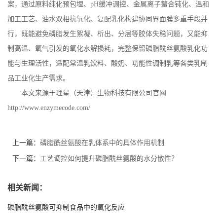
案，通过原料纯化预包埋、
pH
缓冲调控、金属离子螯合钝化、温和
加工工艺、油水双相抗氧化、复配乳化构建协同界面膜多重手段并
行，既能避免磷脂发生絮凝、析出、分层等胶体失稳问题，又能抑
制高温、氧气引发的氧化水解损耗，完整保留磷脂酰丝氨酸乳化功
能与生理活性，适配常温乳饮料、酸奶、功能性调制乳等各类乳制
品工业化生产需求。
本文来源于理星（天津）生物科技有限公司官网
http://www.enzymecode.com/
上一篇：
磷脂酰丝氨酸在乳体系中的具体作用机制
下一篇：
工艺调控如何提升磷脂酰丝氨酸的水分散性？
相关新闻：
磷脂酰丝氨酸可抑制食品中的氧化反应