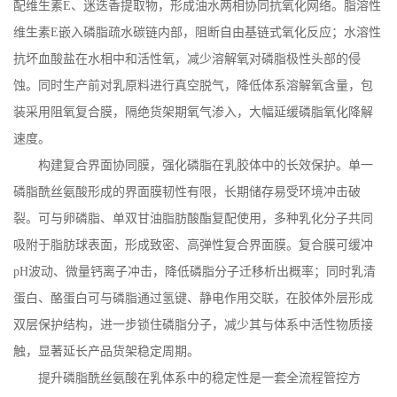
配维生素
E
、迷迭香提取物，形成油水两相协同抗氧化网络。脂溶性
维生素
E
嵌入磷脂疏水碳链内部，阻断自由基链式氧化反应；水溶性
抗坏血酸盐在水相中和活性氧，减少溶解氧对磷脂极性头部的侵
蚀。同时生产前对乳原料进行真空脱气，降低体系溶解氧含量，包
装采用阻氧复合膜，隔绝货架期氧气渗入，大幅延缓磷脂氧化降解
速度。
构建复合界面协同膜，强化磷脂在乳胶体中的长效保护。单一
磷脂酰丝氨酸形成的界面膜韧性有限，长期储存易受环境冲击破
裂。可与卵磷脂、单双甘油脂肪酸酯复配使用，多种乳化分子共同
吸附于脂肪球表面，形成致密、高弹性复合界面膜。复合膜可缓冲
pH
波动、微量钙离子冲击，降低磷脂分子迁移析出概率；同时乳清
蛋白、酪蛋白可与磷脂通过氢键、静电作用交联，在胶体外层形成
双层保护结构，进一步锁住磷脂分子，减少其与体系中活性物质接
触，显著延长产品货架稳定周期。
提升磷脂酰丝氨酸在乳体系中的稳定性是一套全流程管控方