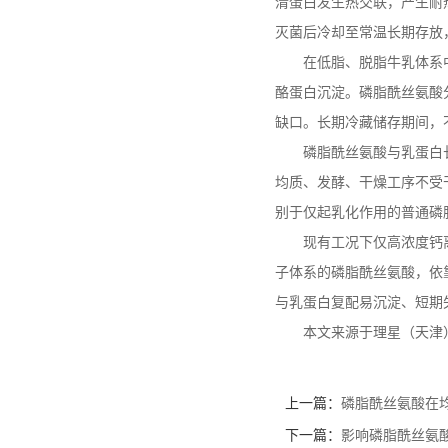
清蛋白发生热交联，产生耐
灭菌后冷却至常温长期存放
在低脂、脱脂牛乳体系
酪蛋白沉淀。磷脂酰丝氨酸
缺口。长期冷藏储存期间，
磷脂酰丝氨酸与乳蛋白
均质、发酵、干燥工序不受
别于仅起乳化作用的普通磷
现有工况下仅高浓度钙
子体系的磷脂酰丝氨酸，依
与乳蛋白复配易沉淀、短期
本文来源于理星（天津
上一篇：
磷脂酰丝氨酸在
下一篇：
影响磷脂酰丝氨