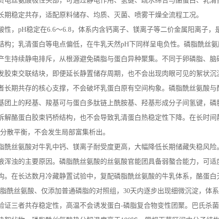
负电丝氨酸极性头部，可通过静电作用、氢键、疏水缔合与酪蛋白、乳清
长期稳定共存，适配原料储存、均质、灭菌、喷雾干燥全流程工况。
酸性，
pH
稳定在
6.6
～
6.8
，体系内含钙离子、镁离子等二价金属阳离子，
结构；乳清蛋白等电点偏低，在牛乳天然
pH
下同样呈电负性。磷脂酰丝氨
产生持续静电排斥，从根源避免磷脂与蛋白异种聚集。不同于卵磷脂、脑
发胶束交联结块，即便延长静置储存周期，也不会出现肉眼可见的絮状沉
者长期共存的核心支撑，不会破坏乳蛋白原有空间构象。磷脂酰丝氨酸与
基团上的羟基、羧基可与蛋白多肽链上酰胺基、羟基形成分子间氢键，磷
拆解酪蛋白胶束钙桥结构，也不会导致乳清蛋白热稳定性下降。在长时间
分散平衡，不会发生局部富集析出。
脂酰丝氨酸对牛乳中钙、镁离子耐受度更高，大幅降低长期储藏失稳风险
液浑浊的主要原因。磷脂酰丝氨酸的丝氨酸官能团具备弱螯合能力，可适
构。在长达数月冷藏静置试验中，复配磷脂酰丝氨酸的牛乳体系，酪蛋白
脂酰丝氨酸、仅添加普通磷脂的对照组，
30
天内逐步出现细微沉淀，体系
验证三者共存稳定性，高温不会诱发蛋白
-
磷脂复合物变性团聚。巴氏杀菌