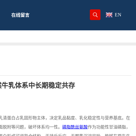
EN
在线留言
然牛乳体系中长期稳定共存
乳清蛋白占乳固形物主体，决定乳品黏度、乳化稳定性与营养基底。在
面脱附等问题，破坏体系均一性。
磷脂酰丝氨酸
作为功能性甘油磷脂，