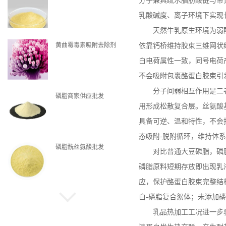
分子兼具疏水脂肪酸链与带
乳酸碱度、离子环境下实现
天然牛乳原生环境为弱
黄曲霉毒素吸附去除剂
依靠钙桥维持胶束三维网状
白电荷属性一致，同号电荷
不会吸附包裹酪蛋白胶束引
分子间弱相互作用是二
磷脂商家供应批发
用形成松散复合层。丝氨酸
具备可逆、温和特性，不会
态吸附
-
脱附循环，维持体系
磷脂酰丝氨酸批发
对比普通大豆磷脂，磷
磷脂原料短期存放即出现乳
应，保护酪蛋白胶束完整结
白
-
磷脂复合絮体；未添加磷
磷脂现货
乳品热加工工况进一步