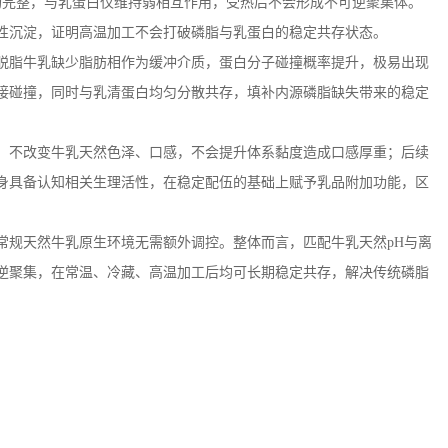
构完整，与乳蛋白仅维持弱相互作用，受热后不会形成不可逆聚集体。
性沉淀，证明高温加工不会打破磷脂与乳蛋白的稳定共存状态。
脱脂牛乳缺少脂肪相作为缓冲介质，蛋白分子碰撞概率提升，极易出现
接碰撞，同时与乳清蛋白均匀分散共存，填补内源磷脂缺失带来的稳定
，不改变牛乳天然色泽、口感，不会提升体系黏度造成口感厚重；后续
身具备认知相关生理活性，在稳定配伍的基础上赋予乳品附加功能，区
常规天然牛乳原生环境无需额外调控。整体而言，匹配牛乳天然
pH
与离
逆聚集，在常温、冷藏、高温加工后均可长期稳定共存，解决传统磷脂