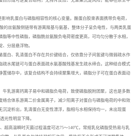
蛋白形成可逆复合结构，无排斥反应、无聚集沉淀风险，能够在原生牛
是影响乳蛋白与磷脂相容性的核心变量。酪蛋白胶束表面携带负电荷，
酸的丝氨酸侧链带有游离羧基与氨基，整体分子呈负电性，与两类乳蛋
磷脂等中性磷脂，磷脂酰丝氨酸负电荷密度更高，可均匀分散于水相，
淀、分层悬浮物。
酪蛋白、乳清蛋白不存在共价键结合，仅依靠分子间氢键与微弱疏水作
脂疏水尾链可与蛋白表面疏水氨基酸残基发生疏水缔合。这种结合模式
静置储存中，该复合结构不会持续聚集增大，磷脂分子可在蛋白表面动
。牛乳游离钙离子易中和磷脂负电荷，致使磷脂脱附团聚，这也是多数
度络合体系游离二价金属离子，减少阳离子对蛋白与磷脂电荷的中和效
无沉淀析出，乳清蛋白无变性漂浮，脂相与水相保持均一，未出现蛋
透光性明显下降。
、超高温瞬时灭菌过程温度可达
75
～
140
℃，常规乳化磷脂受热易与乳