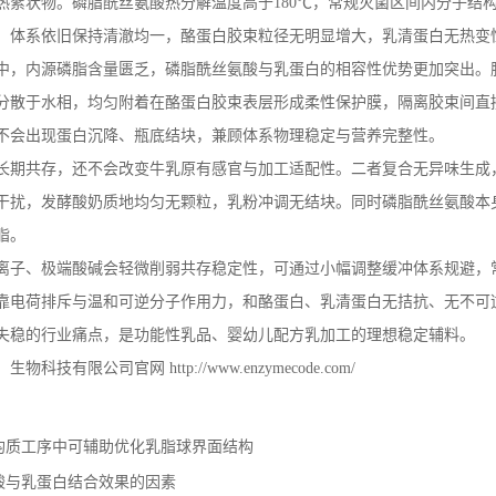
热絮状物。磷脂酰丝氨酸热分解温度高于
180
℃，常规灭菌区间内分子结
，体系依旧保持清澈均一，酪蛋白胶束粒径无明显增大，乳清蛋白无热变
中，内源磷脂含量匮乏，磷脂酰丝氨酸与乳蛋白的相容性优势更加突出。
分散于水相，均匀附着在酪蛋白胶束表层形成柔性保护膜，隔离胶束间直
不会出现蛋白沉降、瓶底结块，兼顾体系物理稳定与营养完整性。
长期共存，还不会改变牛乳原有感官与加工适配性。二者复合无异味生成
干扰，发酵酸奶质地均匀无颗粒，乳粉冲调无结块。同时磷脂酰丝氨酸本
脂。
离子、极端酸碱会轻微削弱共存稳定性，可通过小幅调整缓冲体系规避，
靠电荷排斥与温和可逆分子作用力，和酪蛋白、乳清蛋白无拮抗、无不可
失稳的行业痛点，是功能性乳品、婴幼儿配方乳加工的理想稳定辅料。
）生物科技有限公司官网
http://www.enzymecode.com/
均质工序中可辅助优化乳脂球界面结构
酸与乳蛋白结合效果的因素