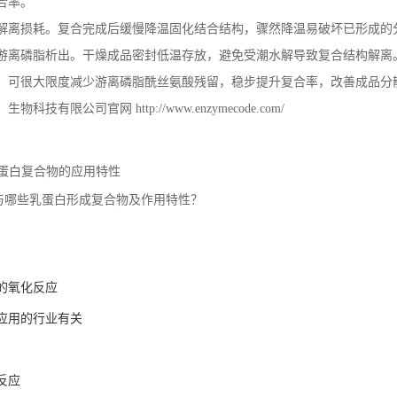
合率。
解离损耗。复合完成后缓慢降温固化结合结构，骤然降温易破坏已形成的
游离磷脂析出。干燥成品密封低温存放，避免受潮水解导致复合结构解离
，可很大限度减少游离磷脂酰丝氨酸残留，稳步提升复合率，改善成品分
）生物科技有限公司官网
http://www.enzymecode.com/
酪蛋白复合物的应用特性
与哪些乳蛋白形成复合物及作用特性？
的氧化反应
应用的行业有关
反应