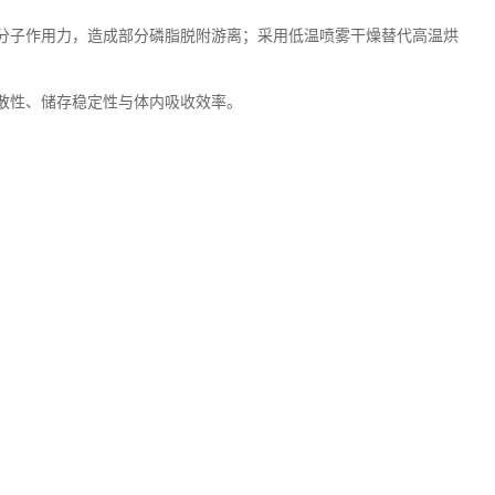
分子作用力，造成部分磷脂脱附游离；采用低温喷雾干燥替代高温烘
。
散性、储存稳定性与体内吸收效率。