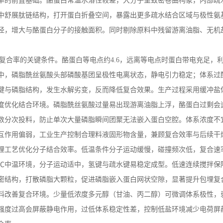
率的前置基础。酪蛋白常温水溶性较差，大分子呈致密卷曲构象，内部疏
中舒展肽链结构，打开蛋白折叠空间，暴露出更多疏水结合区域与极性氨
径，增大与酪蛋白分子的接触面积。同时剔除原料中残留游离油脂、无机
。
复合率的关键条件。酪蛋白等电点约
4.6
，远离等电点时蛋白带电充足，
中，磷脂酰丝氨酸头部磷酸基团呈极性电离状态，静电引力稳定；体系过
键与磷脂结构，发生水解劣变，反而降低复合效果。生产过程采用缓冲盐
度优化结合环境。磷脂酰丝氨酸过量易出现游离油脂上浮，酪蛋白过剩会
数分次投料，防止单次大量磷脂瞬间团聚无法嵌入蛋白空腔。体系浓度不
互作用偏弱，工业生产控制合理料液固形物含量，兼顾复合效率与后续干
理工艺优化分子结合效率。低温条件分子运动缓慢，碰撞频次低，复合速
℃中温环境，分子运动适中，氢键与疏水键易稳定成型。低速连续搅拌保
密结构，打散磷脂大颗粒，促进磷脂嵌入蛋白网状空隙，显著提升包埋复
料改善复合环境。少量低浓度多元醇（甘油、丙二醇）可微调体系极性，
强度过高会屏蔽静电作用，过低体系稳定性差，控制低盐环境减少电荷屏