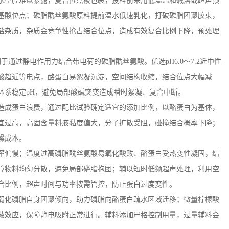
水空腔难以暴露，复合位点被包裹，投料前采用低温温和碱溶或超声预
基酸位点；磷脂酰丝氨酸原料提前温水低速乳化，打破磷脂团聚胶束，
盐杂质，杂质会竞争性抢占结合位点，造成有效复合比例下降，预处理
利于通过静电作用力结合带电荷的磷脂酰丝氨酸。优选
pH6.0
～
7.2
近中性
酸趋近等电点，酪蛋白易絮凝沉淀，空间结构收缩，结合位点大幅减
体系稳定
pH
，避免局部酸碱突变造成瞬时絮凝、复合中断。
造成蛋白浪费，通过配比试验确定适宜的添加比例，以酪蛋白为基体，
宜过高，高固含量料液黏度偏大，分子扩散受阻，碰撞结合概率下降；
燥成本。
率偏慢；温度过高磷脂酰丝氨酸易氧化酸败、酪蛋白受热变性凝固，结
障物料均匀分散，避免局部磷脂抱团；辅以短时低频超声处理，利用空
合比例，超声时间与功率按需管控，防止蛋白过度变性。
弱化磷脂自身团聚倾向，助力磷脂向酪蛋白疏水区域迁移；微量柠檬酸
蔽效应，保障静电吸附正常进行。辅料添加严格控制用量，过量辅料会