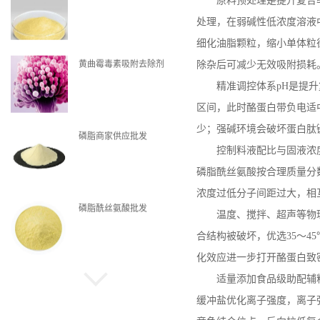
原料预处理是提升复合
处理，在弱碱性低浓度溶液
细化油脂颗粒，缩小单体粒
黄曲霉毒素吸附去除剂
除杂后可减少无效吸附损耗
精准调控体系
pH
是提升
区间，此时酪蛋白带负电适
少；强碱环境会破坏蛋白肽
磷脂商家供应批发
控制料液配比与固液浓
磷脂酰丝氨酸按合理质量分
浓度过低分子间距过大，相
磷脂酰丝氨酸批发
温度、搅拌、超声等物
合结构被破坏，优选
35
～
45
化效应进一步打开酪蛋白致
适量添加食品级助配辅
磷脂现货
缓冲盐优化离子强度，离子