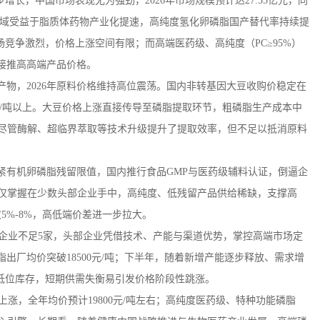
步增长，中国市场表现尤为强劲，
2026
年市场规模预计达
27.35
亿元，同
域受益于脂质体药物产业化提速，高纯度氢化卵磷脂国产替代率持续提
场竞争激烈，价格上涨空间有限；而高端医药级、高纯度（
PC
≥
95%
）
接推高高端产品价格。
产物，
2026
年原料价格维持高位震荡。国内非转基因大豆收购价稳定在
/
吨以上。大豆价格上涨直接传导至磷脂提取环节，粗磷脂生产成本中
尽管酶解、超临界萃取等技术升级提升了提取效率，但不足以抵消原料
紧有机卵磷脂残留限值，国内推行食品
GMP
与医药级辅料认证，倒逼企
仅掌握在少数头部企业手中，高纯度、低残留产品供给稀缺，支撑高
仅
5%-8%
，高低端价差进一步拉大。
企业不足
5
家，头部企业凭借技术、产能与渠道优势，掌控高端市场定
脂出厂均价突破
18500
元
/
吨；下半年，随着新增产能逐步释放、需求增
低位库存，短期供需失衡易引发价格阶段性跳涨。
上涨，全年均价预计
19800
元
/
吨左右；高纯度医药级、特种功能磷脂