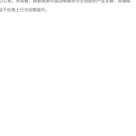
心引擎。长期看，随着健康中国战略推进与生物医药产业发展，高端磷
益于价格上行与份额提升。