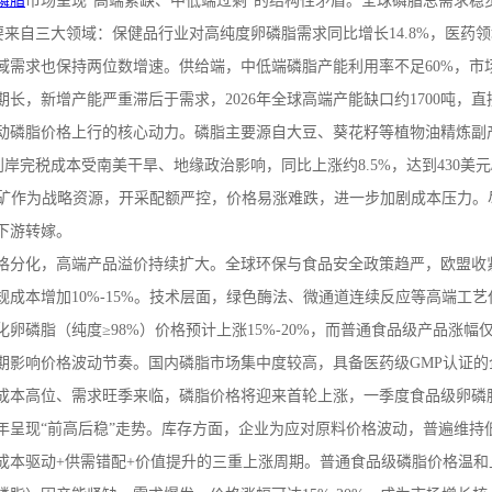
磷脂
市场呈现
“高端紧缺、中低端过剩”的结构性矛盾。全球磷脂总需求稳
要来自三大领域：保健品行业对高纯度卵磷脂需求同比增长
14.8%
，医药领
域需求也保持两位数增速。供给端，中低端磷脂产能利用率不足
60%
，市
期长，新增产能严重滞后于需求，
2026
年全球高端产能缺口约
1700
吨，直
动磷脂价格上行的核心动力。磷脂主要源自大豆、葵花籽等植物油精炼副
到岸完税成本受南美干旱、地缘政治影响，同比上涨约
8.5%
，达到
430
美元
矿作为战略资源，开采配额严控，价格易涨难跌，进一步加剧成本压力。
下游转嫁。
格分化，高端产品溢价持续扩大。全球环保与食品安全政策趋严，欧盟收
规成本增加
10%-15%
。技术层面，绿色酶法、微通道连续反应等高端工艺
化卵磷脂（纯度≥
98%
）价格预计上涨
15%-20%
，而普通食品级产品涨幅
期影响价格波动节奏。国内磷脂市场集中度较高，具备医药级
GMP
认证的
成本高位、需求旺季来临，磷脂价格将迎来首轮上涨，一季度食品级卵磷
年呈现“前高后稳”走势。库存方面，企业为应对原料价格波动，普遍维持
成本驱动
+
供需错配
+
价值提升的三重上涨周期。普通食品级磷脂价格温和