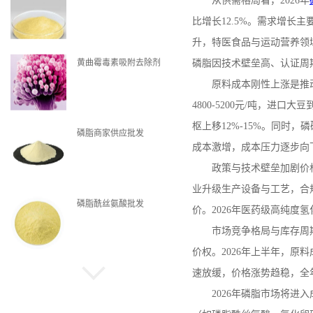
从供需格局看，
2026
年
比增长
12.5%
。需求增长主
升，特医食品与运动营养领
黄曲霉毒素吸附去除剂
磷脂因技术壁垒高、认证周
原料成本刚性上涨是推
4800-5200
元
/
吨，进口大豆
枢上移
12%-15%
。同时，磷
磷脂商家供应批发
成本激增，成本压力逐步向
政策与技术壁垒加剧价
业升级生产设备与工艺，合
磷脂酰丝氨酸批发
价。
2026
年医药级高纯度氢
市场竞争格局与库存周
价权。
2026
年上半年，原料
速放缓，价格涨势趋稳，全
磷脂现货
2026
年磷脂市场将进入