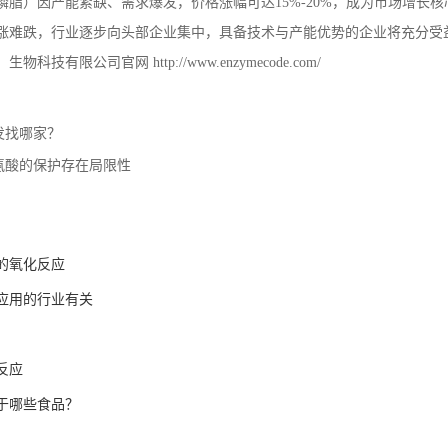
磷脂）因产能紧缺、需求爆发，价格涨幅可达
15%-20%
，成为市场增长核
涨难跌，行业逐步向头部企业集中，具备技术与产能优势的企业将充分受
）生物科技有限公司官网
http://www.enzymecode.com/
发找哪家？
氨酸的保护存在局限性
的氧化反应
应用的行业有关
反应
于哪些食品？