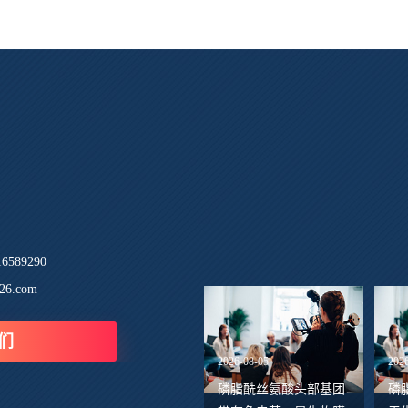
589290
26.com
们
2026-08-05
202
磷脂酰丝氨酸头部基团
磷