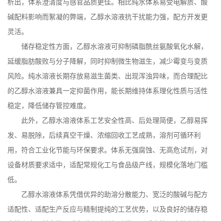
析出，体系澄清度与感官品质更佳。相比纯水体系易受电解质、酸
碱配料影响而絮凝的弊端，乙醇水溶液抗干扰能力强，配方开发更
灵活。
储存稳定性方面，乙醇水溶液可抑制磷脂酰丝氨酸氧化水解，
延缓脂肪酸败与分子降解，同时抑制微生物滋生，减少霉变与变质
风险。纯水溶液长期存放易滋生菌类、出现浑浊异味，而合理配比
的乙醇水溶液兼具一定抑菌作用，能长期维持体系理化性质与活性
稳定，降低储存管控难度。
此外，乙醇水溶液体系工艺安全性高、后处理简便，乙醇易挥
发、易脱除，后续真空干燥、浓缩回收工艺成熟，溶剂可循环利
用，符合工业化节能与环保要求。体系无强腐蚀、无高危试剂，对
设备材质要求适中，适配常规化工与食品级产线，规模化落地门槛
低。
乙醇水溶液体系凭借优异的助溶分散能力、宽泛的酸碱与配方
适配性、适配生产反应与精制提纯的工艺优势，以及良好的储存稳