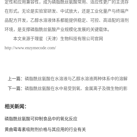
定性和应用兼容性，成为磷脂酰丝氨酸常用、适应性更广的主流存
在形式。无论是实验室研发、中试放大，还是工业化量产与终端产
品配方开发，乙醇水溶液体系都能提供稳定、可控、高适配的溶剂
环境，是支撑磷脂酰丝氨酸产业规模化发展的关键载体。
本文来源于理星（天津）生物科技有限公司官网
http://www.enzymecode.com/
上一篇：
磷脂酰丝氨酸在水溶液与乙醇水溶液两种体系中的溶解
行为
下一篇：
磷脂酰丝氨酸在水中易受到氧、金属离子及微生物的影
响
相关新闻：
磷脂酰丝氨酸可抑制食品中的氧化反应
黄曲霉毒素吸附剂价格与其应用的行业有关