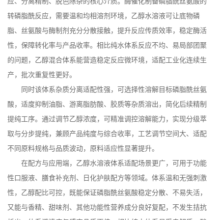
应、分离精制、脱色除杂的核心介质。酶催化制备磷脂酰丝氨酸的
转磷脂酰反应，需要温和均相溶剂环境，乙醇水溶液可让底物磷
脂、丝氨酸与酶制剂充分分散接触，提升反应传质效率，稳定酶活
性，保障转化率与产品收率。相比纯水体系反应不均、易局部团聚
的问题，乙醇混合体系能营造稳定反应微环境，适配工业化连续生
产，批次重复性更好。
同时该体系杂质分离适配性强，可选择性溶解目标磷脂酰丝氨
酸，适度抑制油脂、游离脂肪酸、胶质等杂质溶出，简化后续精制
提纯工序。通过调节乙醇浓度，可精准调控溶解能力，实现分级萃
取与分步提纯，兼顾产品纯度与综合收率，工艺调节空间大、适配
不同原料规格与品质波动，原料适应性显著提升。
在配方与应用端，乙醇水溶液体系适配场景更广，可用于功能
性口服液、膳食补充剂、日化护肤配方等领域。体系温和无强刺激
性，乙醇配比可控，既能保证磷脂酰丝氨酸稳定分散、不易失活，
又能与香精、甜味剂、其他功能性营养成分良好复配，不发生拮抗