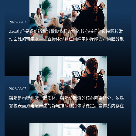
2026-08-07
Zeta电位是评价磷脂分散胶体稳定性的核心指标，反映颗粒滑
动面处的带电水平，直接体现颗粒间静电排斥能力。磷脂分散
体系包含脂质体、磷脂水合悬浮液、磷脂乳液等多种形态，
Zeta电位的数值大小，能够预判体系是否容易...
2026-08-07
磷脂是构建乳液、脂质体、磷脂分散液的核心两亲组分，依靠
颗粒表面双电层产生的静电排斥维持体系稳定。当体系内存在
钙、镁、铁、铝等高价阳离子时，离子会压缩双电层，中和磷
脂头部的负电荷，削弱颗粒之间静电斥力，...