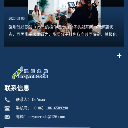
2026-08-06
磷脂酰丝氨酸（PS）的极化强度由分子头部基团电荷解离状
态、界面离子吸附行为、脂质分子排列取向共同决定，其极化
水平直接关联脂质膜表面电位、膜融合趋势、乳液稳定性以及
脂质体理化行为。极化强度并非固定本征参数...
联系信息
联系人：Dr.Yuan
手机号：（+86）18616589290
邮箱：enzymecode@126.com