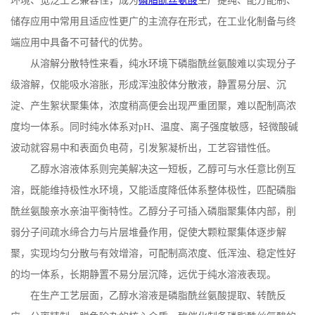
环境、宽泛工艺兼容性，成为
磷脂酰丝氨酸
生产提纯、配方配制、
储存应用中常用且适应性更广的主流存在形式，在工业化制备与终
端应用中具备不可替代的优势。
从溶解分散特性来看，纯水环境下磷脂酰丝氨酸难以实现分子
级溶解，仅能吸水溶胀，形成浑浊胶体分散液，静置易分层、沉
淀、产生絮状聚集体，浓度稍高便会出现严重团聚，难以配制高浓
度均一体系。同时纯水体系对
pH
、温度、离子强度敏感，轻微酸碱
波动就容易中和表面负电荷，引发絮凝析出，工艺容错性低。
乙醇水溶液体系则完美解决这一短板，乙醇可与水任意比例互
溶，既能维持极性水环境，又能适度降低体系整体极性，匹配磷脂
酰丝氨酸亲水亲油平衡特性。乙醇分子可插入磷脂聚集体内部，削
弱分子间疏水缔合力与片层堆叠作用，促使大颗粒聚集体逐步解
聚，实现均匀分散与有效增溶，可配制高浓度、低浑浊、稳定性好
的均一体系，长期静置不易分层沉降，远优于纯水溶液表现。
在生产工艺层面，乙醇水溶液是磷脂酰丝氨酸提取、转酰反