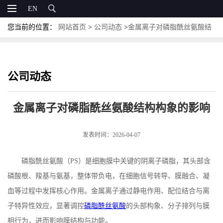
EN
您当前的位置：
网站首页
>
公司动态
>
金属离子对磷脂酰丝氨酸结
构构象的影响
公司动态
金属离子对磷脂酰丝氨酸结构构象的影响
发表时间：2026-04-07
磷脂酰丝氨酸（
PS
）是细胞膜中关键的阴离子磷脂，其头部含
磷酸根、羧基与氨基，整体带负电，在细胞信号转导、膜融合、凝
血等过程中发挥核心作用。金属离子通过静电作用、配位结合与离
子特异性效应，显著调控
磷脂酰丝氨酸
的头部构象、分子排列与膜
相行为，进而影响膜结构与功能。