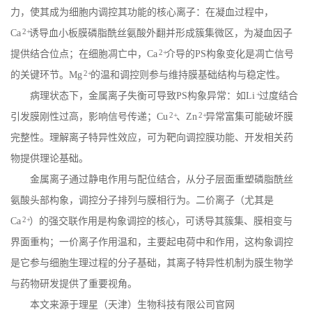
力，使其成为细胞内调控其功能的核心离子：在凝血过程中，
2+
Ca
诱导血小板膜磷脂酰丝氨酸外翻并形成簇集微区，为凝血因子
2+
提供结合位点；在细胞凋亡中，
Ca
介导的
PS
构象变化是凋亡信号
2+
的关键环节。
Mg
的温和调控则参与维持膜基础结构与稳定性。
+
病理状态下，金属离子失衡可导致
PS
构象异常：如
Li
过度结合
2+
2+
引发膜刚性过高，影响信号传递；
Cu
、
Zn
异常富集可能破坏膜
完整性。理解离子特异性效应，可为靶向调控膜功能、开发相关药
物提供理论基础。
金属离子通过静电作用与配位结合，从分子层面重塑磷脂酰丝
氨酸头部构象，调控分子排列与膜相行为。二价离子（尤其是
2+
Ca
）的强交联作用是构象调控的核心，可诱导其簇集、膜相变与
界面重构；一价离子作用温和，主要起电荷中和作用，这构象调控
是它参与细胞生理过程的分子基础，其离子特异性机制为膜生物学
与药物研发提供了重要视角。
本文来源于理星（天津）生物科技有限公司官网