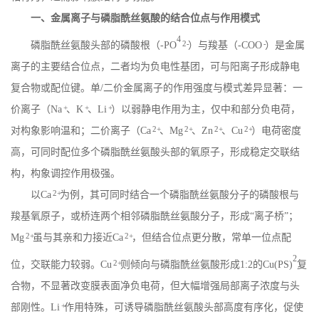
一、金属离子与磷脂酰丝氨酸的结合位点与作用模式
4
2-
-
磷脂酰丝氨酸头部的磷酸根（
-PO
）与羧基（
-COO
）是金属
离子的主要结合位点，二者均为负电性基团，可与阳离子形成静电
复合物或配位键。单
/
二价金属离子的作用强度与模式差异显著：一
+
+
+
价离子（
Na
、
K
、
Li
）以弱静电作用为主，仅中和部分负电荷，
2+
2+
2+
2+
对构象影响温和；二价离子（
Ca
、
Mg
、
Zn
、
Cu
）电荷密度
高，可同时配位多个磷脂酰丝氨酸头部的氧原子，形成稳定交联结
构，构象调控作用极强。
2+
以
Ca
为例，其可同时结合一个磷脂酰丝氨酸分子的磷酸根与
羧基氧原子，或桥连两个相邻磷脂酰丝氨酸分子，形成
“离子桥”；
2+
2+
Mg
虽与其亲和力接近
Ca
，但结合位点更分散，常单一位点配
2
2+
位，交联能力较弱。
Cu
则倾向与磷脂酰丝氨酸形成
1:2
的
Cu(PS)
复
合物，不显著改变膜表面净负电荷，但大幅增强局部离子浓度与头
+
部刚性。
Li
作用特殊，可诱导磷脂酰丝氨酸头部高度有序化，促使