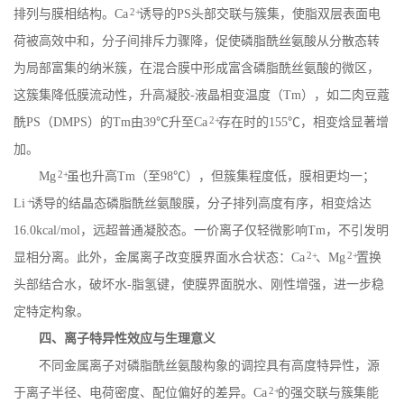
2+
排列与膜相结构。
Ca
诱导的
PS
头部交联与簇集，使脂双层表面电
荷被高效中和，分子间排斥力骤降，促使磷脂酰丝氨酸从分散态转
为局部富集的纳米簇，在混合膜中形成富含磷脂酰丝氨酸的微区，
这簇集降低膜流动性，升高凝胶
-
液晶相变温度（
Tm
），如二肉豆蔻
2+
酰
PS
（
DMPS
）的
Tm
由
39
℃升至
Ca
存在时的
155
℃，相变焓显著增
加。
2+
Mg
虽也升高
Tm
（至
98
℃），但簇集程度低，膜相更均一；
+
Li
诱导的结晶态磷脂酰丝氨酸膜，分子排列高度有序，相变焓达
16.0kcal/mol
，远超普通凝胶态。一价离子仅轻微影响
Tm
，不引发明
2+
2+
显相分离。此外，金属离子改变膜界面水合状态：
Ca
、
Mg
置换
头部结合水，破坏水
-
脂氢键，使膜界面脱水、刚性增强，进一步稳
定特定构象。
四、离子特异性效应与生理意义
不同金属离子对磷脂酰丝氨酸构象的调控具有高度特异性，源
2+
于离子半径、电荷密度、配位偏好的差异。
Ca
的强交联与簇集能