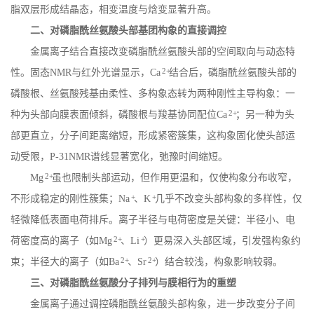
脂双层形成结晶态，相变温度与焓变显著升高。
二、对磷脂酰丝氨酸头部基团构象的直接调控
金属离子结合直接改变磷脂酰丝氨酸头部的空间取向与动态特
2+
性。固态
NMR
与红外光谱显示，
Ca
结合后，磷脂酰丝氨酸头部的
磷酸根、丝氨酸残基由柔性、多构象态转为两种刚性主导构象：一
2+
种为头部向膜表面倾斜，磷酸根与羧基协同配位
Ca
；另一种为头
部更直立，分子间距离缩短，形成紧密簇集，这构象固化使头部运
动受限，
P-31NMR
谱线显著宽化，弛豫时间缩短。
2+
Mg
虽也限制头部运动，但作用更温和，仅使构象分布收窄，
+
+
不形成稳定的刚性簇集；
Na
、
K
几乎不改变头部构象的多样性，仅
轻微降低表面电荷排斥。离子半径与电荷密度是关键：半径小、电
2+
+
荷密度高的离子（如
Mg
、
Li
）更易深入头部区域，引发强构象约
2+
2+
束；半径大的离子（如
Ba
、
Sr
）结合较浅，构象影响较弱。
三、对磷脂酰丝氨酸分子排列与膜相行为的重塑
金属离子通过调控磷脂酰丝氨酸头部构象，进一步改变分子间