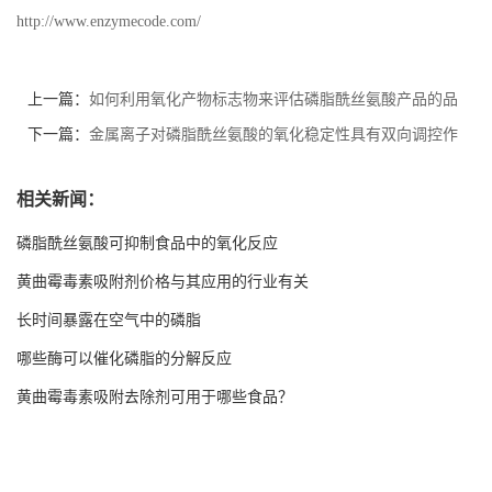
http://www.enzymecode.com/
上一篇：
如何利用氧化产物标志物来评估磷脂酰丝氨酸产品的品
质？
下一篇：
金属离子对磷脂酰丝氨酸的氧化稳定性具有双向调控作
用
相关新闻：
磷脂酰丝氨酸可抑制食品中的氧化反应
黄曲霉毒素吸附剂价格与其应用的行业有关
长时间暴露在空气中的磷脂
哪些酶可以催化磷脂的分解反应
黄曲霉毒素吸附去除剂可用于哪些食品？