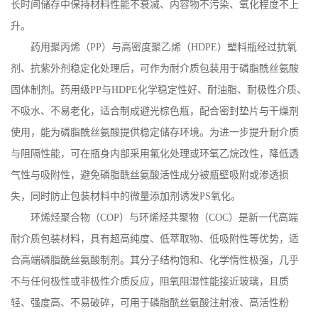
长时间储存中保持材料性能不衰减、内容物不污染、氧化程度不上
升。
药用聚丙烯（
PP
）与高密度聚乙烯（
HDPE
）塑料瓶经过抗氧
剂、抗紫外剂稳定化处理后，可作为耐介质包装用于磷脂酰丝氨酸
固体制剂。药用级
PP
与
HDPE
化学稳定性好、耐油脂、耐极性介质、
不吸水、不易老化，适合制成避光棕色瓶，配合密封垫片与干燥剂
使用，能为磷脂酰丝氨酸提供稳定储存环境。为进一步提升耐介质
与阻隔性能，可在瓶身内部采用氟化处理或环氧乙烷改性，降低透
气性与吸附性，避免磷脂酰丝氨酸活性成分被瓶壁吸附或渗透损
失，同时防止包装材料中的微量添加剂诱发
PS
氧化。
环烯烃聚合物（
COP
）与环烯烃共聚物（
COC
）是新一代高端
耐介质包装材料，具有超高纯度、低萃取物、低吸附性等优势，适
合高端磷脂酰丝氨酸制剂。其分子结构饱和、化学惰性极强，几乎
不与任何极性或非极性介质反应，阻氧阻湿性能接近玻璃，且质
轻、强度高、不易破碎，可用于磷脂酰丝氨酸注射液、高活性粉