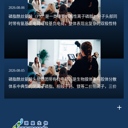
2026-08-06
磷脂酰丝氨酸（PS）是一类重要的两性离子磷脂，分子头部同
时带有氨基正电荷与羧基负电荷，整体表现出复杂的双极性特
征。在溶液体系中，磷脂酰丝氨酸的界面极化、双电层特性、
膜表面电位并非固定数值，会随着液相环境...
2026-08-05
磷脂酰丝氨酸头部基团带有负电荷，是生物膜体系与胶体分散
体系中典型的阴离子磷脂。相较于钙、镁等二价阳离子，三价
离子具备更高电荷密度、更强静电作用力与配位结合能力，和
磷脂酰丝氨酸的相互作用呈现出独特规律。...