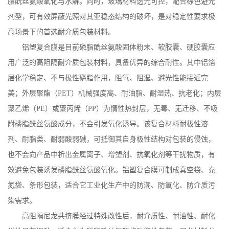
脂酰丝氨酸氧化与水解。同时，玻璃材料透光可控，配合棕色避光
剂型，可有效屏蔽光照对其亚稳态结构的破坏，是对稳定性要求极
高场景下的首选耐介质包装材料。
铝塑复合膜是目前磷脂酰丝氨酸固体粉末、软胶囊、硬胶囊应
用广泛的高阻隔耐介质包装材料，具备优异的综合耐性。其中铝箔
层化学稳定、不与极性磷脂作用，阻氧、阻湿、避光性能接近完
美；外层聚酯（
PET
）机械强度高、耐油脂、耐湿热、抗老化；内层
聚乙烯（
PE
）或聚丙烯（
PP
）为惰性热封层，无毒、无迁移、不吸
附磷脂酰丝氨酸成分，不会引发氧化诱导。该复合材料耐极性溶
剂、耐脂类、耐弱酸弱碱，可抵御其自身极性结构对包装的侵蚀，
也不会向产品中析出金属离子、增塑剂、抗氧化剂等干扰物质，有
效避免包装诱发磷脂酰丝氨酸氧化。铝塑复合膜可制成真空袋、充
氮袋、条形包装，适合它工业化生产中的防潮、防氧化、防介质污
染需求。
高阻隔尼龙共挤膜经过特殊改性后，耐介质性、耐油性、耐化