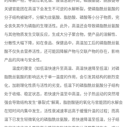
的降解产物，导致过氧化值、酸值急剧升高；磷酸酯键、酰胺键等
关键官能团在高温下会发生不可逆的水解断裂，使磷脂酰丝氨酸的
分子结构被破坏，分解为丝氨酸、脂肪酸、磷酸等小分子物质，完
全丧失其作为磷脂的生理活性。此外，高温还会导致磷脂酰丝氨酸
与其他物质发生交联反应，生成大分子聚合物，使产品的溶解性、
分散性大幅下降，如在食品、保健品中，高温加工后的磷脂酰丝氨
酸不仅失去营养活性，还可能因降解产物与交联产物的存在，影响
产品的风味与安全性。
温度的骤变（如低温快速升至高温、高温快速降至低温）对磷
脂酰丝氨酸的影响远大于单一温度的作用，会引发其结构的剧烈变
化，加剧理化性质与活性的劣变。低温下的磷脂酰丝氨酸分子结构
处于收缩、稳定状态，若快速升温至中高温，分子热运动的突然增
强会导致结构发生
“暴裂式”解离，脂肪酸链的氧化与官能团的水解会
在短时间内集中发生，活性衰减速率远高于缓慢升温的过程；而高
温下已发生轻微氧化的磷脂酰丝氨酸，若快速降温至低温，分子结