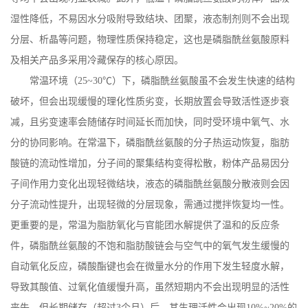
湿性降低，不易因水分吸附导致结块、团聚，液态制剂则不会出现
分层、析晶等问题，物理性质保持稳定，这也是磷脂酰丝氨酸原料
及相关产品多采用冷藏保存的核心原因。
常温环境（
25~30
℃）下，磷脂酰丝氨酸虽不会发生快速的结构
破坏，但会出现缓慢的理化性质劣变，长期放置会导致活性逐步衰
减，且劣变速率会随储存时间延长而加快，同时受环境中氧气、水
分的协同影响。在常温下，磷脂酰丝氨酸的分子热运动恢复，脂肪
酸链的流动性增加，分子间的聚集结构变得松散，粉体产品易因分
子间作用力变化出现轻微结块，液态的磷脂酰丝氨酸分散液则会因
分子流动性提升，出现轻微的分层现象，需通过搅拌恢复均一性。
更重要的是，常温为脂肪氧化与官能团水解提供了温和的反应条
件，磷脂酰丝氨酸的不饱和脂肪酸链会与空气中的氧气发生缓慢的
自动氧化反应，磷酸酯键也会在微量水分的作用下发生轻度水解，
导致其酸值、过氧化值缓慢升高，虽然短期内不会出现明显的活性
丧失，但长期储存（超过
3
个月）后，其生理活性会出现
10%~20%
的