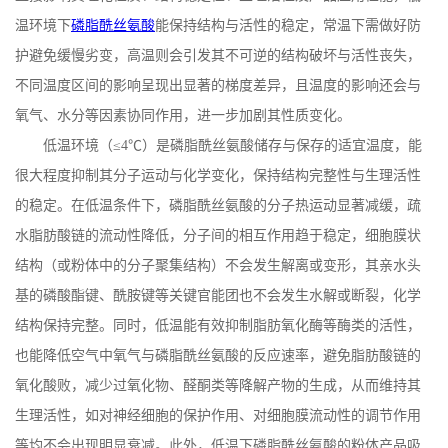
温环境下
磷脂酰丝氨酸
能保持结构与活性的稳定，常温下需做好防
护避免缓慢劣变，高温则会引发其不可逆的结构破坏与活性丧失，
不同温度区间的影响呈现出显著的梯度差异，且温度的影响还会与
氧气、水分等因素协同作用，进一步加剧其性质变化。
低温环境（
≤
4
℃）是磷脂酰丝氨酸储存与保存的适宜温度，能
很大程度抑制其分子运动与化学变化，保持结构完整性与生理活性
的稳定。在低温条件下，磷脂酰丝氨酸的分子热运动显著减缓，疏
水脂肪酸链的流动性降低，分子间的相互作用趋于稳定，细胞膜状
结构（或粉体中的分子聚集结构）不会发生解离或变形，其亲水头
基的磷酸酯键、酰胺键等关键官能团也不会发生水解或断裂，化学
结构保持完整。同时，低温能有效抑制脂肪氧化酶等酶类的活性，
也能降低空气中氧气与磷脂酰丝氨酸的反应速率，避免脂肪酸链的
氧化酸败，减少过氧化物、醛酮类等降解产物的生成，从而维持其
生理活性，如对神经细胞的保护作用、对细胞膜流动性的调节作用
等均不会出现明显衰减。此外，低温下磷脂酰丝氨酸的粉体产品吸