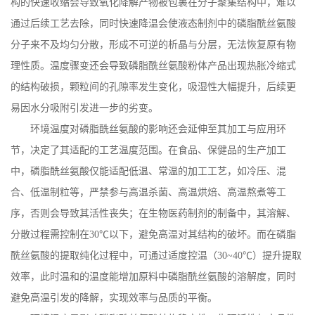
构的快速收缩会导致氧化降解产物被包裹在分子聚集结构中，难以
通过后续工艺去除，同时快速降温会使液态制剂中的磷脂酰丝氨酸
分子来不及均匀分散，形成不可逆的析晶与分层，无法恢复原有物
理性质。温度骤变还会导致磷脂酰丝氨酸粉体产品出现热胀冷缩式
的结构破损，颗粒间的孔隙率发生变化，吸湿性大幅提升，后续更
易因水分吸附引发进一步的劣变。
环境温度对磷脂酰丝氨酸的影响还会延伸至其加工与应用环
节，决定了其适配的工艺温度范围。在食品、保健品的生产加工
中，磷脂酰丝氨酸仅能适配低温、常温的加工工艺，如冷压、混
合、低温制粒等，严禁参与高温杀菌、高温烘焙、高温熬煮等工
序，否则会导致其活性丧失；在生物医药制剂的制备中，其溶解、
分散过程需控制在
30
℃以下，避免高温对其结构的破坏。而在磷脂
酰丝氨酸的提取纯化过程中，可通过适度控温（
30~40
℃）提升提取
效率，此时温和的温度能增加原料中磷脂酰丝氨酸的溶解度，同时
避免高温引发的降解，实现效率与品质的平衡。