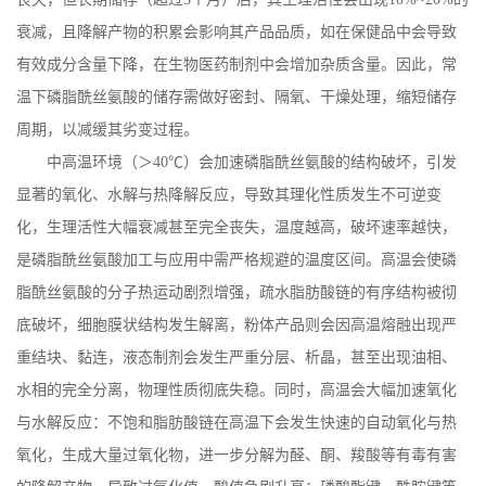
衰减，且降解产物的积累会影响其产品品质，如在保健品中会导致
有效成分含量下降，在生物医药制剂中会增加杂质含量。因此，常
温下磷脂酰丝氨酸的储存需做好密封、隔氧、干燥处理，缩短储存
周期，以减缓其劣变过程。
中高温环境（＞
40
℃）会加速磷脂酰丝氨酸的结构破坏，引发
显著的氧化、水解与热降解反应，导致其理化性质发生不可逆变
化，生理活性大幅衰减甚至完全丧失，温度越高，破坏速率越快，
是磷脂酰丝氨酸加工与应用中需严格规避的温度区间。高温会使磷
脂酰丝氨酸的分子热运动剧烈增强，疏水脂肪酸链的有序结构被彻
底破坏，细胞膜状结构发生解离，粉体产品则会因高温熔融出现严
重结块、黏连，液态制剂会发生严重分层、析晶，甚至出现油相、
水相的完全分离，物理性质彻底失稳。同时，高温会大幅加速氧化
与水解反应：不饱和脂肪酸链在高温下会发生快速的自动氧化与热
氧化，生成大量过氧化物，进一步分解为醛、酮、羧酸等有毒有害