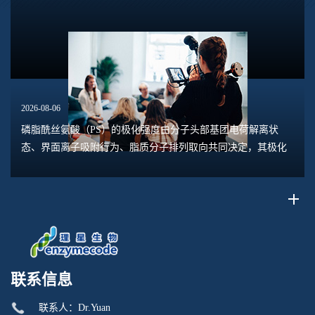
钙、镁、铁、铝等高价阳离子时，离子会压缩双电层，中和磷
脂头部的负电荷，削弱颗粒之间静电斥力，...
2026-08-06
磷脂酰丝氨酸（PS）的极化强度由分子头部基团电荷解离状
态、界面离子吸附行为、脂质分子排列取向共同决定，其极化
水平直接关联脂质膜表面电位、膜融合趋势、乳液稳定性以及
脂质体理化行为。极化强度并非固定本征参数...
联系信息
联系人：Dr.Yuan