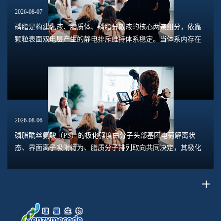
2026-08-07
磷脂是构建乳液、脂质体、磷脂分散液的核心两亲组分，依靠
颗粒表面双电层产生的静电排斥维持体系稳定。当体系内存在
钙、镁、铁、铝等高价阳离子时，离子会压缩双电层，中和磷
脂头部的负电荷，削弱颗粒之间静电斥力，...
2026-08-06
磷脂酰丝氨酸（PS）的极化强度由分子头部基团电荷解离状
态、界面离子吸附行为、脂质分子排列取向共同决定，其极化
水平直接关联脂质膜表面电位、膜融合趋势、乳液稳定性以及
脂质体理化行为。极化强度并非固定本征参数...