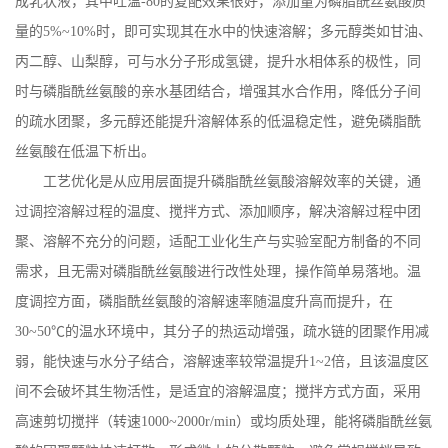
成乳状液，其中吐温
-80
的复配效果很好，添加量为磷脂酰丝氨酸质
量的
5%~10%
时，即可实现其在水中的快速溶解；多元醇类如甘油、
丙二醇、山梨醇，可与水分子形成氢键，提升水相体系的极性，同
时与磷脂酰丝氨酸的亲水基团结合，增强其水合作用，降低分子间
的疏水团聚，多元醇还能提升溶解体系的低温稳定性，避免磷脂酰
丝氨酸在低温下析出。
工艺优化是从应用层面提升磷脂酰丝氨酸溶解效率的关键，通
过调控溶解过程的温度、搅拌方式、添加顺序，解决溶解过程中团
聚、溶解不充分的问题，适配工业化生产与实验室配方制备的不同
需求，且无需对磷脂酰丝氨酸进行改性处理，操作简单易落地。温
度调控方面，磷脂酰丝氨酸的溶解速率随温度升高而提升，在
30~50
℃的温水环境中，其分子的热运动增强，疏水链的团聚作用减
弱，能快速与水分子结合，溶解速率较常温提升
1~2
倍，且该温度区
间不会破坏其生物活性，是适宜的溶解温度；搅拌方式方面，采用
高速剪切搅拌（转速
1000~2000r/min
）或均质处理，能将磷脂酰丝氨