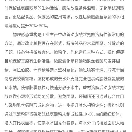
时保留丝氨酸残基的生物活性，酶法改性条件温和，无化学试剂残
留，更适配食品、保健品的应用需求，改性后磷脂酰丝氨酸的水相
溶解度可提升
30%~50%
。
物理形态重构是工业生产中改善磷脂酰丝氨酸溶解性很常用的
方法，通过改变其物理存在形式，解决纯品粉末易团聚、分散难的
问题，核心包括微胶囊化、微粉化、乳化造粒三种方式，操作便捷
且能保留其原有生物活性。微胶囊化是将磷脂酰丝氨酸与麦芽糊
精、阿拉伯胶、环糊精等亲水壁材复配，通过喷雾干燥、冷冻干燥
制成微胶囊颗粒，壁材形成的亲水外壳能完全包裹磷脂酰丝氨酸的
疏水端，使微胶囊颗粒可快速分散于水中，壁材溶解后磷脂酰丝氨
酸以微小颗粒形式均匀分散，避免团聚，环糊精还可通过包合作用
与磷脂酰丝氨酸形成包合物，进一步提升其水相稳定性；微粉化则
通过气流粉碎将磷脂酰丝氨酸粉末制成粒径
10~50
μ
m
的超细粉体，
增大其比表面积，使亲水基团充分暴露，与水分子的接触面积大幅
提升，溶解速率较常规粉体提升
2~3
倍，且超细粉体在搅拌作用下易