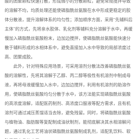
酸的团聚颗粒快速打散，形成微小的分散颗粒，避免常规搅拌导致
的溶解不均，均质处理还能使磷脂酰丝氨酸在水中形成更稳定的胶
体分散液，提升溶解体系的均匀性；添加顺序方面，采用“先辅料后
主体”的方式，先将亲水胶体、乳化剂等辅料充分溶解于水中，再缓
慢加入磷脂酰丝氨酸粉末，边加边搅拌，使磷脂酰丝氨酸能快速分
散于辅料形成的水相体系中，避免直接加入水中导致的局部浓度过
高、团聚成胶。
此外，针对特殊应用场景，可采用溶剂分散法改善磷脂酰丝氨
酸的溶解性，先将其溶解于乙醇、丙二醇等极性有机溶剂中制成母
液，再将母液缓慢加入水中，边加边搅拌，利用有机溶剂的助溶作
用，使磷脂酰丝氨酸均匀分散于水中，该方法能实现磷脂酰丝氨酸
的高浓度溶解，适配医药制剂、高浓度口服液等配方需求，且有机
溶剂可通过减压蒸馏适当去除，避免残留。同时，将磷脂酰丝氨酸
与植物油、脂肪酸等复配制成油状制剂，能彻底解决其水相溶解问
题，通过乳化工艺将油状磷脂酰丝氨酸制成乳剂，适配乳饮料、软