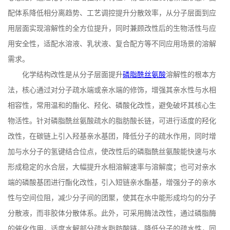
配体系降低相分离趋势、工艺调控提升分散效率，从分子层面到应
用层面实现溶解性的全方位提升，同时兼顾改性后的生物活性与应
用安全性，适配水溶液、乳状液、复合配方等不同应用场景的溶解
需求。
化学结构改性是从分子层面提升
磷脂酰丝氨酸
溶解性的根本方
法，核心通过对分子疏水端或亲水端的修饰，增强其亲水性与水相
相容性，常用温和的酯化、羟化、磷酸化改性，避免破坏其核心生
物活性。针对磷脂酰丝氨酸疏水的脂肪酸长链，可进行适度的羟化
改性，在碳链上引入羟基亲水基团，降低分子的疏水作用，同时增
加与水分子的氢键结合位点，使改性后的磷脂酰丝氨酸能快速与水
形成稳定的水合层，大幅提升水相溶解速率与溶解度；也可对亲水
端的磷酸基团进行酯化改性，引入短链亲水酯基，增强分子的亲水
性与空间位阻，减少分子间的团聚，使其在水中能形成均匀的分子
分散液，而非胶体分散体系。此外，可采用酶法改性，通过磷脂酶
的催化作用，适度水解部分疏水脂肪酸链，降低分子的疏水性，同