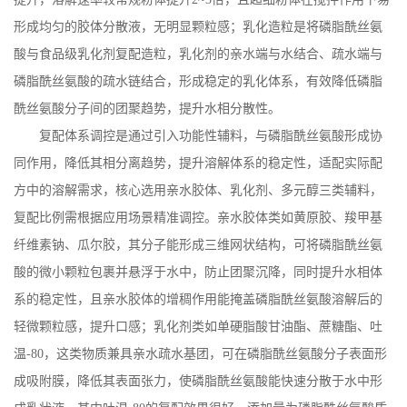
形成均匀的胶体分散液，无明显颗粒感；乳化造粒是将磷脂酰丝氨
酸与食品级乳化剂复配造粒，乳化剂的亲水端与水结合、疏水端与
磷脂酰丝氨酸的疏水链结合，形成稳定的乳化体系，有效降低磷脂
酰丝氨酸分子间的团聚趋势，提升水相分散性。
复配体系调控是通过引入功能性辅料，与磷脂酰丝氨酸形成协
同作用，降低其相分离趋势，提升溶解体系的稳定性，适配实际配
方中的溶解需求，核心选用亲水胶体、乳化剂、多元醇三类辅料，
复配比例需根据应用场景精准调控。亲水胶体类如黄原胶、羧甲基
纤维素钠、瓜尔胶，其分子能形成三维网状结构，可将磷脂酰丝氨
酸的微小颗粒包裹并悬浮于水中，防止团聚沉降，同时提升水相体
系的稳定性，且亲水胶体的增稠作用能掩盖磷脂酰丝氨酸溶解后的
轻微颗粒感，提升口感；乳化剂类如单硬脂酸甘油酯、蔗糖酯、吐
温
-80
，这类物质兼具亲水疏水基团，可在磷脂酰丝氨酸分子表面形
成吸附膜，降低其表面张力，使磷脂酰丝氨酸能快速分散于水中形