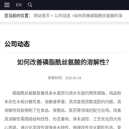
EN
您当前的位置：
网站首页
>
公司动态
>
如何改善磷脂酰丝氨酸的溶
解性？
公司动态
如何改善磷脂酰丝氨酸的溶解性？
发表时间：2026-02-04
磷脂酰丝氨酸是兼具亲水基团与疏水长链的两性磷脂，纯品粉
末存在水相分散性差、溶解速率慢，高浓度易团聚成胶的问题，其
溶解性短板限制了在食品、保健品、医药等领域的配方应用。改善
其溶解性需围绕结构改性、形态重构、体系调控、工艺优化四大核
心思路，通过化学改性增强亲水特性、物理改性优化颗粒形态、复