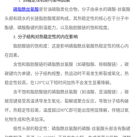
一、热稳定性机制与影响因素
磷脂酰丝氨酸
是甘油磷脂类化合物，分子由亲水的磷酸
-
丝氨酸
头部和疏水的长链脂肪酸尾部构成，其热稳定性的核心在于分子中
酯键、磷酸酯键的耐温能力，以及脂肪酸链的饱和程度。
1.
分子结构对热稳定性的内在影响
脂肪酸链的饱和度：这是影响磷脂酰丝氨酸热稳定性的核心内
在因素。
含饱和脂肪酸链的磷脂酰丝氨酸（如硬脂酸、棕榈酸链），碳
碳键均为单键，分子结构规整，热运动时不易发生断裂或氧化，热
稳定性较高，在
120
℃以下短时间加热不会发生显著降解。
含不饱和脂肪酸链的磷脂酰丝氨酸（如油酸、亚油酸链），碳
碳双键易受高温诱导发生氧化、裂解或聚合反应，导致分子结构破
坏，热稳定性较差，温度超过
80
℃即可能出现明显降解，伴随过氧
化物生成和色泽加深。
极性头部的稳定性：磷脂酰丝氨酸的磷酸
-
丝氨酸头部含有酯键