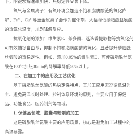
下，酯键水解速率加快，热稳定性显著下降。
氧气与金属离子：有氧环境会加速不饱和脂肪酸链的氧化降
解；
Fe
³⁺、
Cu
²⁺等重金属离子会作为催化剂，大幅降低磷脂酰丝氨酸
的热氧化温度，加剧降解反应。
抗氧化剂的添加：维生素
E
、茶多酚、迷迭香提取物等抗氧化剂
可有效捕捉自由基，抑制不饱和脂肪酸链的氧化，显著提升磷脂酰
丝氨酸的热稳定性。例如，添加
0.05%
的维生素
E
，可使磷脂酰丝氨
酸在
100
℃加热
30min
的降解率降低
50%
以上。
二、在加工中的应用及工艺优化
基于磷脂酰丝氨酸的热稳定性特点，其加工应用需遵循低温为
主、避免高温长时处理、控制体系环境的原则，主要应用于保健
品、功能食品、医药制剂等领域。
1.
保健品领域：胶囊与粉剂的加工
这是磷脂酰丝氨酸主要的应用场景，核心是避免加工过程中的
高温暴露。