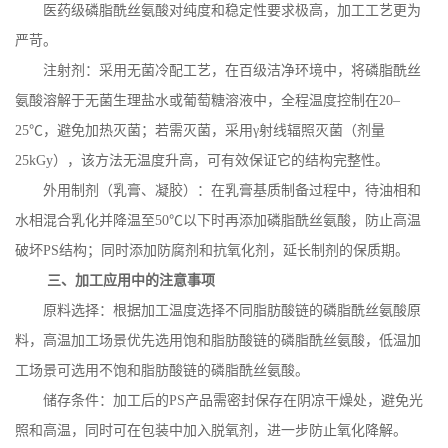
医药级磷脂酰丝氨酸对纯度和稳定性要求极高，加工工艺更为
严苛。
注射剂：采用无菌冷配工艺，在百级洁净环境中，将磷脂酰丝
氨酸溶解于无菌生理盐水或葡萄糖溶液中，全程温度控制在
20
–
25
℃，避免加热灭菌；若需灭菌，采用γ射线辐照灭菌（剂量
25kGy
），该方法无温度升高，可有效保证它的结构完整性。
外用制剂（乳膏、凝胶）：在乳膏基质制备过程中，待油相和
水相混合乳化并降温至
50
℃以下时再添加磷脂酰丝氨酸，防止高温
破坏
PS
结构；同时添加防腐剂和抗氧化剂，延长制剂的保质期。
三、加工应用中的注意事项
原料选择：根据加工温度选择不同脂肪酸链的磷脂酰丝氨酸原
料，高温加工场景优先选用饱和脂肪酸链的磷脂酰丝氨酸，低温加
工场景可选用不饱和脂肪酸链的磷脂酰丝氨酸。
储存条件：加工后的
PS
产品需密封保存在阴凉干燥处，避免光
照和高温，同时可在包装中加入脱氧剂，进一步防止氧化降解。