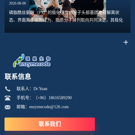
2026-08-06
磷脂酰丝氨酸（PS）的极化强度由分子头部基团电荷解离状
态、界面离子吸附行为、脂质分子排列取向共同决定，其极化
水平直接关联脂质膜表面电位、膜融合趋势、乳液稳定性以及
脂质体理化行为。极化强度并非固定本征参数...
联系信息
联系人：Dr.Yuan
手机号：（+86）18616589290
邮箱：enzymecode@126.com
联系我们