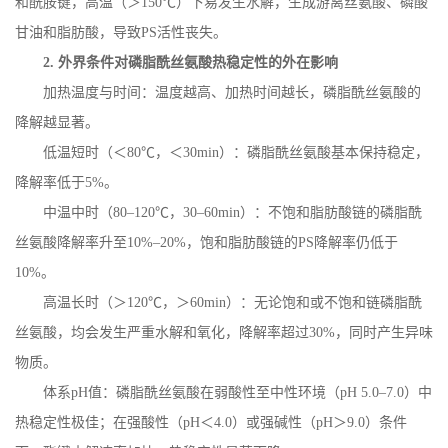
和酰胺键，高温（＞
150
℃）下易发生水解，生成游离丝氨酸、磷酸
甘油和脂肪酸，导致
PS
活性丧失。
2.
外界条件对磷脂酰丝氨酸热稳定性的外在影响
加热温度与时间：温度越高、加热时间越长，磷脂酰丝氨酸的
降解越显著。
低温短时（＜
80
℃，＜
30min
）：磷脂酰丝氨酸基本保持稳定，
降解率低于
5%
。
中温中时（
80
–
120
℃，
30
–
60min
）：不饱和脂肪酸链的磷脂酰
丝氨酸降解率升至
10%
–
20%
，饱和脂肪酸链的
PS
降解率仍低于
10%
。
高温长时（＞
120
℃，＞
60min
）：无论饱和或不饱和链磷脂酰
丝氨酸，均会发生严重水解和氧化，降解率超过
30%
，同时产生异味
物质。
体系
pH
值：磷脂酰丝氨酸在弱酸性至中性环境（
pH 5.0
–
7.0
）中
热稳定性极佳；在强酸性（
pH
＜
4.0
）或强碱性（
pH
＞
9.0
）条件