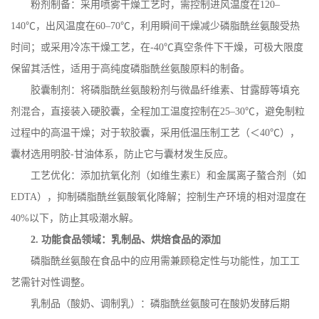
粉剂制备：采用喷雾干燥工艺时，需控制进风温度在
120
–
140
℃，出风温度在
60
–
70
℃，利用瞬间干燥减少磷脂酰丝氨酸受热
时间；或采用冷冻干燥工艺，在
-40
℃真空条件下干燥，可极大限度
保留其活性，适用于高纯度磷脂酰丝氨酸原料的制备。
胶囊制剂：将磷脂酰丝氨酸粉剂与微晶纤维素、甘露醇等填充
剂混合，直接装入硬胶囊，全程加工温度控制在
25
–
30
℃，避免制粒
过程中的高温干燥；对于软胶囊，采用低温压制工艺（＜
40
℃），
囊材选用明胶
-
甘油体系，防止它与囊材发生反应。
工艺优化：添加抗氧化剂（如维生素
E
）和金属离子螯合剂（如
EDTA
），抑制磷脂酰丝氨酸氧化降解；控制生产环境的相对湿度在
40%
以下，防止其吸潮水解。
2.
功能食品领域：乳制品、烘焙食品的添加
磷脂酰丝氨酸在食品中的应用需兼顾稳定性与功能性，加工工
艺需针对性调整。
乳制品（酸奶、调制乳）：磷脂酰丝氨酸可在酸奶发酵后期