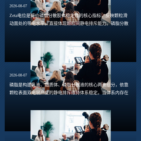
2026-08-07
Zeta电位是评价磷脂分散胶体稳定性的核心指标，反映颗粒滑
动面处的带电水平，直接体现颗粒间静电排斥能力。磷脂分散
体系包含脂质体、磷脂水合悬浮液、磷脂乳液等多种形态，
Zeta电位的数值大小，能够预判体系是否容易...
2026-08-07
磷脂是构建乳液、脂质体、磷脂分散液的核心两亲组分，依靠
颗粒表面双电层产生的静电排斥维持体系稳定。当体系内存在
钙、镁、铁、铝等高价阳离子时，离子会压缩双电层，中和磷
脂头部的负电荷，削弱颗粒之间静电斥力，...