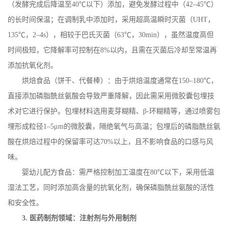
（发酵完成后降温至
40
℃以下）添加，避免发酵过程中（
42
–
45
℃）
的长时间保温；在调制乳中添加时，采用超高温瞬时灭菌（
UHT
，
135
℃，
2
–
4s
），相较于巴氏灭菌（
63
℃，
30min
），虽然温度高但
时间极短，它降解率可控制在
8%
以内，且需在灭菌后冷却至常温再
添加抗氧化剂。
烘焙食品（饼干、代餐棒）：由于烘焙温度通常在
150
–
180
℃，
直接添加磷脂酰丝氨酸会导致严重降解，因此需采用微胶囊包埋技
术对它进行保护。包埋材料选用麦芽糊精、β
-
环糊精等，通过喷雾包
埋形成粒径
1
–
5
μ
m
的微胶囊，隔绝氧气与高温；包埋后的磷脂酰丝氨
酸在烘焙过程中的保留率可达
70%
以上，且不影响食品的口感与风
味。
婴幼儿配方食品：需严格控制加工温度在
80
℃以下，采用低温
湿法工艺，同时添加高含量的抗氧化剂，确保磷脂酰丝氨酸的活性
和安全性。
3.
医药制剂领域：注射剂与外用制剂