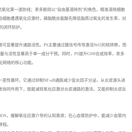
抗氧化第一道防线；茶多酚则以“自由基清除剂”的角色，精准清除细胞
当细胞遭遇氧化应激时，磷脂酰丝氨酸先降低脂质过氧化的发生率，对
”的闭环防护。
用可显著提升通路活性。
PS
主要通过膜信号传导激活
Nrf2
的核转移，而
量与活性显著高于单一成分干预。同时，
PS
提升
GSH
合成效率，茶多
化网络的核心功能。
一恶性循环。它通过抑制
NF-
κ
B
通路减少促炎因子分泌，从炎症源头进
者协同作用下，既能减轻氧化应激对炎症通路的激活，又能抑制炎症反
ROS
，缓解氧化应激介导的认知衰退；在心血管防护中，能减少血管内
进程。