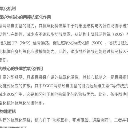
。
氧化机制
保护为核心的间接抗氧化作用
接清除自由基的能力，其抗氧化价值集中于对细胞结构与内源性防御系统
动性与完整性，减少多不饱和脂肪酸暴露，从结构上降低活性氧（
ROS
）
相关因子
2
（
Nrf2
）信号通路，促进超氧化物歧化酶（
SOD
）、谷胱甘肽
化机体自身的氧化应激抵御能力。此外，磷脂酰丝氨酸还能通过抑制核因
损伤。
为核心的多重抗氧化作用
丰富的酚羟基，具备直接且广谱的抗氧化活性。其核心机制之一是直接提
化链式反应的扩散，其中
EGCG
清除羟自由基的能力远超维生素
C
等传统抗
减少
ROS
产生，这是其区别于其他抗氧化剂的独特优势。此外，茶多酚也
强化机体抗氧化防御体系。
构建逻辑
构建的抗氧化网络，核心在于
“功能互补、靶点覆盖、通路协同”，二者