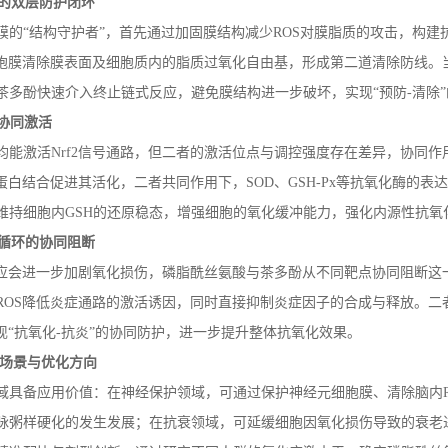
”的双层防护闭环
膜的
“结构守护者”，首先通过加固膜结构减少
ROS
对膜脂质的攻击，构建
胞膜清除膜表面及细胞质内的脂质过氧化自由基，形成第二道清除防线。
茶多酚快速介入终止链式反应，避免膜结构进一步破坏，实现“预防
-
清除
协同激活
均能激活
Nrf2
信号通路，但二者的激活位点与调控强度存在差异，协同作
蛋白结合促进其活化，二者共同作用下，
SOD
、
GSH-Px
等抗氧化酶的表达
维持细胞内
GSH
的还原稳态，增强细胞的氧化缓冲能力，强化内源性抗氧
性循环的协同阻断
应会进一步加剧氧化损伤，磷脂酰丝氨酸与茶多酚从不同靶点协同阻断这
ROS
降低炎症通路的激活诱因，同时直接抑制炎症因子的合成与释放。二
现“抗氧化
-
抗炎”的协同防护，进一步提升整体抗氧化效果。
场景与优化方向
域具备应用价值：在神经保护领域，可通过保护神经元细胞膜、清除脑内
脉粥样硬化的发生发展；在抗衰领域，可延缓细胞因氧化损伤导致的衰老