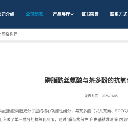
公司介绍
公司动态
产品展厅
证书荣誉
联系方式
化网络构建
磷脂酰丝氨酸与茶多酚的抗氧
发表时间：2026-01-05
为细胞膜磷脂双分子层的核心功能性组分，与茶多酚（以儿茶素、
EGCG
用突破了单一成分的抗氧化局限，通过“膜结构保护
-
自由基精准清除
-
内源