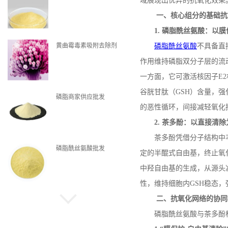
域展现出优异的抗氧化效果
一、核心组分的基础抗
1.
磷脂酰丝氨酸：以膜
黄曲霉毒素吸附去除剂
磷脂酰丝氨酸
不具备直
作用维持磷脂双分子层的流
一方面，它可激活核因子
E2
谷胱甘肽（
GSH
）含量，强
磷脂商家供应批发
的恶性循环，间接减轻氧化
2.
茶多酚：以直接清除
茶多酚凭借分子结构中
磷脂酰丝氨酸批发
定的半醌式自由基，终止氧
中羟自由基的生成，从源头
性，维持细胞内
GSH
稳态，
二、抗氧化网络的协同
磷脂现货
磷脂酰丝氨酸与茶多酚