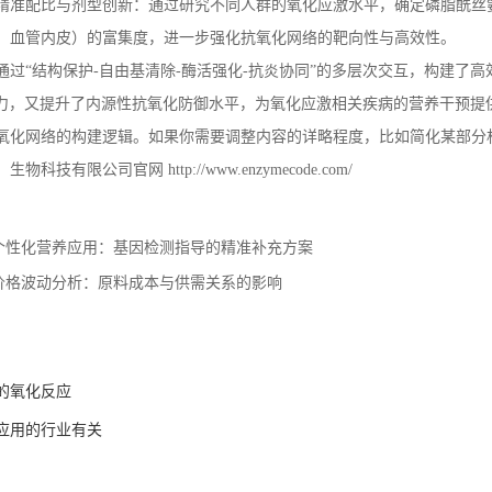
精准配比与剂型创新：通过研究不同人群的氧化应激水平，确定磷脂酰丝
、血管内皮）的富集度，进一步强化抗氧化网络的靶向性与高效性。
通过
“结构保护
-
自由基清除
-
酶活强化
-
抗炎协同”的多层次交互，构建了高
力，又提升了内源性抗氧化防御水平，为氧化应激相关疾病的营养干预提
氧化网络的构建逻辑。如果你需要调整内容的详略程度，比如简化某部分
）生物科技有限公司官网
http://www.enzymecode.com/
个性化营养应用：基因检测指导的精准补充方案
价格波动分析：原料成本与供需关系的影响
的氧化反应
应用的行业有关