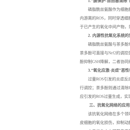
1.
“膜保护
-
自由基清除
磷脂酰丝氨酸作为细胞
内游离的
ROS
，同时穿透细
于已产生的氧化中间产物，
2.
内源性抗氧化系统的
磷脂酰丝氨酸与茶多酚
茶多酚可直接与
Nrf2
的调控
酚抑制
GSH
降解，二者协同
3.
“氧化应激
-
炎症”恶
过量
ROS
引发的炎症反
行调控；茶多酚则通过清除
应引发的
ROS
过量生成，实
三、抗氧化网络的应用
该抗氧化网络在多个领
皮细胞的氧化损伤，抑制动