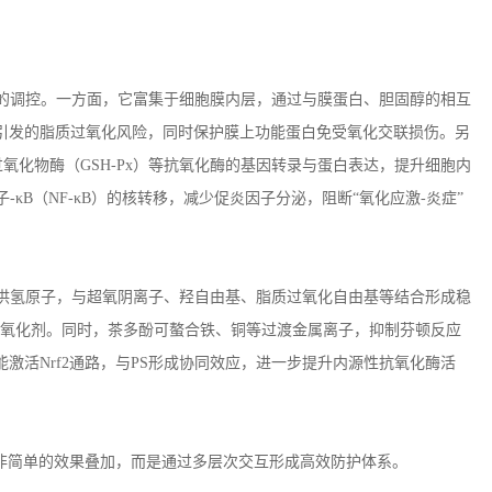
的调控。一方面，它富集于细胞膜内层，通过与膜蛋白、胆固醇的相互
引发的脂质过氧化风险，同时保护膜上功能蛋白免受氧化交联损伤。另
过氧化物酶（
GSH-Px
）等抗氧化酶的基因转录与蛋白表达，提升细胞内
子
-
κ
B
（
NF-
κ
B
）的核转移，减少促炎因子分泌，阻断“氧化应激
-
炎症”
供氢原子，与超氧阴离子、羟自由基、脂质过氧化自由基等结合形成稳
氧化剂。同时，茶多酚可螯合铁、铜等过渡金属离子，抑制芬顿反应
能激活
Nrf2
通路，与
PS
形成协同效应，进一步提升内源性抗氧化酶活
并非简单的效果叠加，而是通过多层次交互形成高效防护体系。