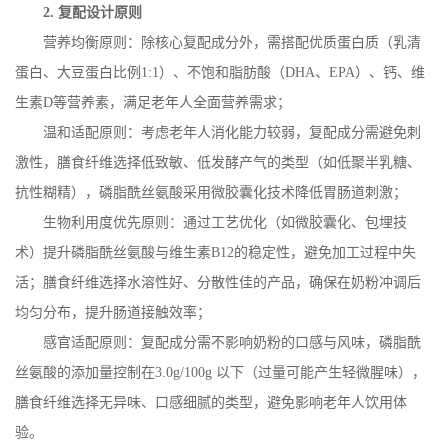
2.
复配设计原则
营养均衡原则：除核心复配成分外，需搭配优质蛋白质（乳清
蛋白、大豆蛋白比例
1:1
）、不饱和脂肪酸（
DHA
、
EPA
）、钙、维
生素
D
等营养素，满足老年人全面营养需求；
温和适配原则：考虑老年人消化能力较弱，复配成分需避免刺
激性，膳食纤维选择低致敏、低发酵产气的类型（如低聚半乳糖、
抗性糊精），磷脂酰丝氨酸采用微胶囊化技术降低胃肠道刺激；
生物利用度优先原则：通过工艺优化（如微胶囊化、包埋技
术）提升磷脂酰丝氨酸与维生素
B12
的稳定性，避免加工过程中失
活；膳食纤维选择水溶性好、分散性佳的产品，确保在奶粉冲调后
均匀分布，提升肠道接触效率；
感官适配原则：复配成分需不影响奶粉的口感与风味，磷脂酰
丝氨酸的添加量控制在
3.0g/100g
以下（过量可能产生轻微腥味），
膳食纤维选择无异味、口感细腻的类型，避免影响老年人饮用体
验。