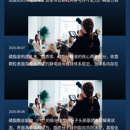
动面处的带电水平，直接体现颗粒间静电排斥能力。磷脂分散
体系包含脂质体、磷脂水合悬浮液、磷脂乳液等多种形态，
Zeta电位的数值大小，能够预判体系是否容易...
2026-08-07
磷脂是构建乳液、脂质体、磷脂分散液的核心两亲组分，依靠
颗粒表面双电层产生的静电排斥维持体系稳定。当体系内存在
钙、镁、铁、铝等高价阳离子时，离子会压缩双电层，中和磷
脂头部的负电荷，削弱颗粒之间静电斥力，...
2026-08-06
磷脂酰丝氨酸（PS）的极化强度由分子头部基团电荷解离状
态、界面离子吸附行为、脂质分子排列取向共同决定，其极化