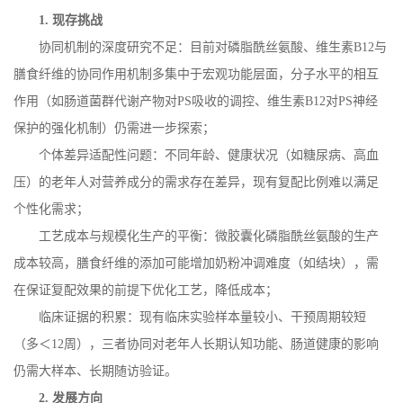
1.
现存挑战
协同机制的深度研究不足：目前对磷脂酰丝氨酸、维生素
B12
与
膳食纤维的协同作用机制多集中于宏观功能层面，分子水平的相互
作用（如肠道菌群代谢产物对
PS
吸收的调控、维生素
B12
对
PS
神经
保护的强化机制）仍需进一步探索；
个体差异适配性问题：不同年龄、健康状况（如糖尿病、高血
压）的老年人对营养成分的需求存在差异，现有复配比例难以满足
个性化需求；
工艺成本与规模化生产的平衡：微胶囊化磷脂酰丝氨酸的生产
成本较高，膳食纤维的添加可能增加奶粉冲调难度（如结块），需
在保证复配效果的前提下优化工艺，降低成本；
临床证据的积累：现有临床实验样本量较小、干预周期较短
（多＜
12
周），三者协同对老年人长期认知功能、肠道健康的影响
仍需大样本、长期随访验证。
2.
发展方向