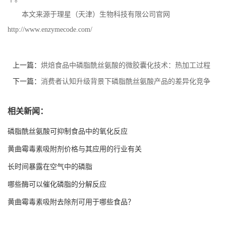
本文来源于理星（天津）生物科技有限公司官网
http://www.enzymecode.com/
上一篇：
烘焙食品中磷脂酰丝氨酸的微胶囊化技术：热加工过程
中的活性保留
下一篇：
消费者认知升级背景下磷脂酰丝氨酸产品的差异化竞争
策略
相关新闻：
磷脂酰丝氨酸可抑制食品中的氧化反应
黄曲霉毒素吸附剂价格与其应用的行业有关
长时间暴露在空气中的磷脂
哪些酶可以催化磷脂的分解反应
黄曲霉毒素吸附去除剂可用于哪些食品？