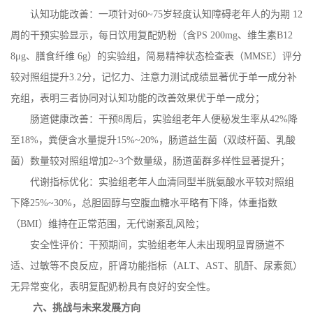
认知功能改善：一项针对
60~75
岁轻度认知障碍老年人的为期
12
周的干预实验显示，每日饮用复配奶粉（含
PS 200mg
、维生素
B12
8
μ
g
、膳食纤维
6g
）的实验组，简易精神状态检查表（
MMSE
）评分
较对照组提升
3.2
分，记忆力、注意力测试成绩显著优于单一成分补
充组，表明三者协同对认知功能的改善效果优于单一成分；
肠道健康改善：干预
8
周后，实验组老年人便秘发生率从
42%
降
至
18%
，粪便含水量提升
15%~20%
，肠道益生菌（双歧杆菌、乳酸
菌）数量较对照组增加
2~3
个数量级，肠道菌群多样性显著提升；
代谢指标优化：实验组老年人血清同型半胱氨酸水平较对照组
下降
25%~30%
，总胆固醇与空腹血糖水平略有下降，体重指数
（
BMI
）维持在正常范围，无代谢紊乱风险；
安全性评价：干预期间，实验组老年人未出现明显胃肠道不
适、过敏等不良反应，肝肾功能指标（
ALT
、
AST
、肌酐、尿素氮）
无异常变化，表明复配奶粉具有良好的安全性。
六、挑战与未来发展方向