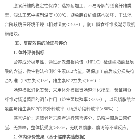
膳食纤维的稳定性保障：选择耐加工、不易降解的膳食纤维类
型，湿法工艺中控制温度＜
60
℃，避免膳食纤维结构破坏；干法混
合阶段确保环境干燥（相对湿度＜
40%
），防止膳食纤维吸潮导致奶
粉结块。
五、复配效果的验证与评价
1.
体外评价指标
营养成分稳定性：通过高效液相色谱（
HPLC
）检测磷脂酰丝氨
酸的含量，微生物法检测维生素
B12
含量，确保加工前后成分损失符
合标准（
PS
损失＜
15%
，维生素
B12
损失＜
10%
）；
肠道模拟消化实验：采用体外模拟胃肠道消化模型，验证膳食
纤维对肠道菌群的调节作用（益生菌增殖率＞
50%
），以及磷脂酰丝
氨酸与维生素
B12
的体外释放率（肠道阶段释放率＞
80%
）；
感官评价：邀请老年志愿者进行感官评分，奶粉冲调后口感细
腻、无异味，整体接受度＞
85%
，无明显腹胀、腹泻等不适反应。
2.
体内评价效果（基于临床实验数据）