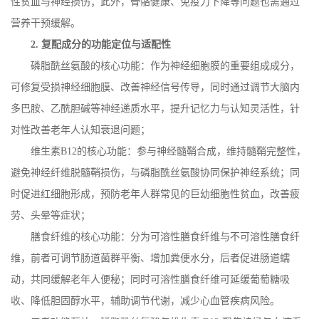
性贫血与神经损伤；此外，骨骼健康、免疫力下降等问题也需通过
营养干预缓解。
2.
复配成分的功能定位与适配性
磷脂酰丝氨酸的核心功能：作为神经细胞膜的重要组成成分，
可修复受损神经细胞膜、改善神经信号传导，同时通过调节大脑内
多巴胺、乙酰胆碱等神经递质水平，提升记忆力与认知灵活性，针
对性改善老年人认知衰退问题；
维生素
B12
的核心功能：参与神经髓鞘合成，维持髓鞘完整性，
避免神经纤维脱髓鞘损伤，与磷脂酰丝氨酸协同保护神经系统；同
时促进红细胞形成，预防老年人群常见的巨幼细胞性贫血，改善疲
劳、头晕等症状；
膳食纤维的核心功能：分为可溶性膳食纤维与不可溶性膳食纤
维，前者可调节肠道菌群平衡、增加粪便水分，后者促进肠道蠕
动，共同缓解老年人便秘；同时可溶性膳食纤维可延缓葡萄糖吸
收、降低胆固醇水平，辅助调节代谢，减少心血管疾病风险。