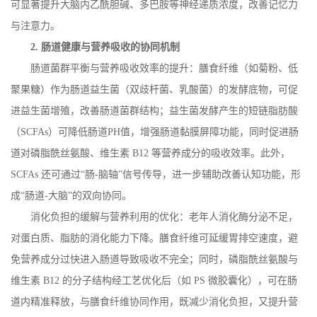
可显著提升大脑内乙酰胆碱、多巴胺等神经递质浓度，改善记忆力
与注意力。
2.
肠道健康与营养吸收的协同机制
肠道菌群平衡与营养吸收效率的提升：膳食纤维（如菊粉、低
聚果糖）作为肠道益生菌（双歧杆菌、乳酸菌）的发酵底物，可促
进益生菌增殖，改善肠道菌群结构；益生菌发酵产生的短链脂肪酸
（
SCFAs
）可降低肠道
PH
值，增强肠道黏膜屏障功能，同时促进肠
道对磷脂酰丝氨酸、维生素
B12
等营养成分的吸收效率。此外，
SCFAs
还可通过“肠
-
脑轴”信号传导，进一步辅助改善认知功能，形
成“肠道
-
大脑”的双向协同。
消化负担的缓解与营养利用的优化：老年人消化酶分泌不足，
对蛋白质、脂肪的消化能力下降。膳食纤维可延缓胃排空速度，避
免营养成分过快进入肠道导致吸收不完全；同时，磷脂酰丝氨酸与
维生素
B12
的分子结构经工艺优化后（如
PS
微胶囊化），可在肠
道内精准释放，与膳食纤维协同作用，既减少消化负担，又提升营