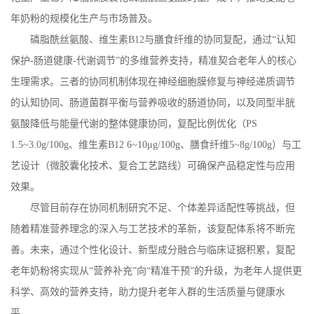
年奶粉的规模化生产与市场普及。
磷脂酰丝氨酸、维生素
B12
与膳食纤维的协同复配，通过“认知
保护
-
肠道健康
-
代谢调节”的多维营养支持，精准契合老年人的核心
生理需求。三者的协同机制体现在神经细胞膜修复与神经递质调节
的认知协同、肠道菌群平衡与营养吸收的肠道协同，以及同型半胱
氨酸降低与能量代谢的整体健康协同，复配比例优化（
PS
1.5~3.0g/100g
、维生素
B12 6~10
μ
g/100g
、膳食纤维
5~8g/100g
）与工
艺设计（微胶囊化技术、复合工艺路线）可确保产品稳定性与应用
效果。
尽管目前存在协同机制研究不足、个体差异适配性等挑战，但
随着精准营养理念的深入与工艺技术的革新，该复配体系将不断完
善。未来，通过个性化设计、新型成分融合与临床证据积累，复配
老年奶粉将实现从
“营养补充”向“精准干预”的升级，为老年人提供更
科学、高效的营养支持，助力提升老年人群的生活质量与健康水
平。