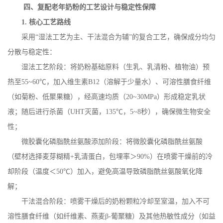
四、复配老年奶粉的工艺设计与稳定性保障
1.
核心工艺路线
采用
“湿法工艺为主、干法混合为辅”的复合工艺，确保成分均匀
分散与稳定性：
湿法工艺阶段：将奶粉基础原料（生乳、乳清粉、植物油）预
热至
55~60
℃，加入维生素
B12
（溶解于少量水）、可溶性膳食纤维
（如菊粉、低聚果糖），经高速均质（
20~30MPa
）形成稳定乳状
液；随后进行杀菌（
UHT
灭菌，
135
℃，
5~8
秒），确保微生物安全
性；
微胶囊化磷脂酰丝氨酸添加阶段：将微胶囊化磷脂酰丝氨酸
（壁材选择麦芽糊精
+
乳清蛋白，包埋率＞
90%
）在喷雾干燥前的冷
却阶段（温度＜
50
℃）加入，避免高温导致磷脂酰丝氨酸氧化降
解；
干法混合阶段：喷雾干燥后的奶粉颗粒冷却至室温，加入不可
溶性膳食纤维（如纤维素、燕麦
β
-
葡聚糖）及其他热敏性成分（如益