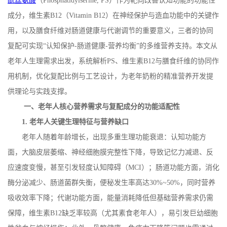
酰丝氨酸
（
Phosphatidylserine, PS
）作为靶向改善认知功能的功能性
成分，维生素
B12
（
Vitamin B12
）在神经保护与造血功能中的关键作
用，以及膳食纤维对肠道健康与代谢调节的重要意义，三者的协同
复配可实现“认知保护
-
肠道健康
-
营养均衡”的多维营养支持。本文从
老年人生理需求出发，系统解析
PS
、维生素
B12
与膳食纤维的协同作
用机制，优化复配比例与工艺设计，为老年奶粉的精准营养开发提
供理论与实践支撑。
一、老年人核心营养需求与复配成分的功能适配性
1.
老年人关键生理特征与营养缺口
老年人随着年龄增长，出现多重生理功能衰退：认知功能方
面，大脑皮层萎缩、神经细胞膜完整性下降，导致记忆力减退、反
应速度变慢，甚至引发轻度认知障碍（
MCI
）；肠道功能方面，消化
酶分泌减少、肠道菌群失衡，便秘发生率高达
30%~50%
，同时营养
吸收效率下降；代谢功能方面，能量消耗降低但基础营养需求仍需
保障，维生素
B12
缺乏率较高（尤其素食老年人），易引发巨幼细胞