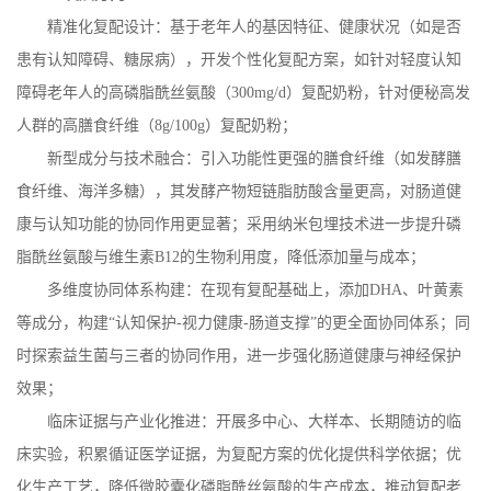
精准化复配设计：基于老年人的基因特征、健康状况（如是否
患有认知障碍、糖尿病），开发个性化复配方案，如针对轻度认知
障碍老年人的高磷脂酰丝氨酸（
300mg/d
）复配奶粉，针对便秘高发
人群的高膳食纤维（
8g/100g
）复配奶粉；
新型成分与技术融合：引入功能性更强的膳食纤维（如发酵膳
食纤维、海洋多糖），其发酵产物短链脂肪酸含量更高，对肠道健
康与认知功能的协同作用更显著；采用纳米包埋技术进一步提升磷
脂酰丝氨酸与维生素
B12
的生物利用度，降低添加量与成本；
多维度协同体系构建：在现有复配基础上，添加
DHA
、叶黄素
等成分，构建“认知保护
-
视力健康
-
肠道支撑”的更全面协同体系；同
时探索益生菌与三者的协同作用，进一步强化肠道健康与神经保护
效果；
临床证据与产业化推进：开展多中心、大样本、长期随访的临
床实验，积累循证医学证据，为复配方案的优化提供科学依据；优
化生产工艺，降低微胶囊化磷脂酰丝氨酸的生产成本，推动复配老