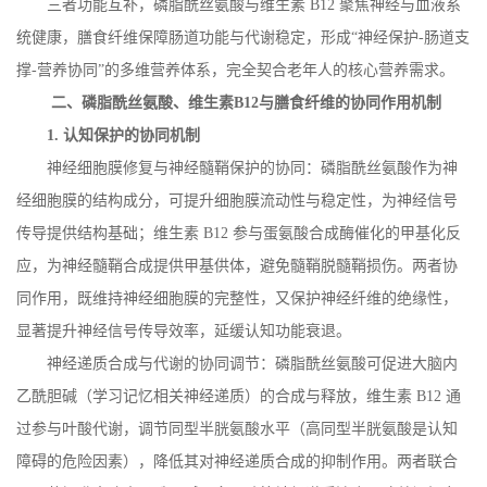
三者功能互补，磷脂酰丝氨酸与维生素
B12
聚焦神经与血液系
统健康，膳食纤维保障肠道功能与代谢稳定，形成“神经保护
-
肠道支
撑
-
营养协同”的多维营养体系，完全契合老年人的核心营养需求。
二、磷脂酰丝氨酸、维生素
B12
与膳食纤维的协同作用机制
1.
认知保护的协同机制
神经细胞膜修复与神经髓鞘保护的协同：磷脂酰丝氨酸作为神
经细胞膜的结构成分，可提升细胞膜流动性与稳定性，为神经信号
传导提供结构基础；维生素
B12
参与蛋氨酸合成酶催化的甲基化反
应，为神经髓鞘合成提供甲基供体，避免髓鞘脱髓鞘损伤。两者协
同作用，既维持神经细胞膜的完整性，又保护神经纤维的绝缘性，
显著提升神经信号传导效率，延缓认知功能衰退。
神经递质合成与代谢的协同调节：磷脂酰丝氨酸可促进大脑内
乙酰胆碱（学习记忆相关神经递质）的合成与释放，维生素
B12
通
过参与叶酸代谢，调节同型半胱氨酸水平（高同型半胱氨酸是认知
障碍的危险因素），降低其对神经递质合成的抑制作用。两者联合