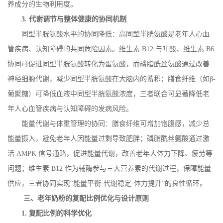
养成分的生物利用度。
3.
代谢调节与整体健康的协同机制
同型半胱氨酸水平的协同降低：高同型半胱氨酸是老年人心血
管疾病、认知障碍的共同危险因素。维生素
B12
与叶酸、维生素
B6
协同可促进同型半胱氨酸转化为蛋氨酸，而磷脂酰丝氨酸通过改善
神经细胞代谢，减少同型半胱氨酸在大脑内的蓄积；膳食纤维（如β
-
葡聚糖）可降低血液中同型半胱氨酸浓度，三者联合可显著降低老
年人心血管疾病与认知障碍的发病风险。
能量代谢与体重管理的协同：膳食纤维可增加饱腹感，减少总
能量摄入，避免老年人因能量过剩导致肥胖；磷脂酰丝氨酸通过激
活
AMPK
信号通路，促进能量代谢，改善老年人体力下降、疲劳等
问题；维生素
B12
作为辅酶参与三大营养素的代谢过程，保障能量
供应，三者协同实现“能量平衡
-
代谢稳定
-
体力提升”的良性循环。
三、老年奶粉的复配比例优化与设计原则
1.
复配比例的科学优化