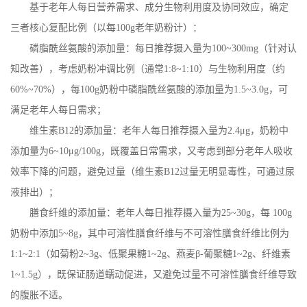
基于老年人每日营养需求、成分生物利用度及协同效应，确定
三者核心复配比例（以每
100g
老年奶粉计）：
磷脂酰丝氨酸的添加量：每日推荐摄入量为
100~300mg
（针对认
知改善），考虑奶粉冲调比例（通常
1:8~1:10
）与生物利用度（约
60%~70%
），每
100g
奶粉中磷脂酰丝氨酸的添加量为
1.5~3.0g
，可
满足老年人每日需求；
维生素
B12
的添加量：老年人每日推荐摄入量为
2.4
μ
g
，奶粉中
添加量为
6~10
μ
g/100g
，既覆盖日常需求，又考虑到部分老年人吸收
效率下降的问题，避免过量（维生素
B12
过量无明显毒性，可通过尿
液排出）；
膳食纤维的添加量：老年人每日推荐摄入量为
25~30g
，每
100g
奶粉中添加
5~8g
，其中可溶性膳食纤维与不可溶性膳食纤维比例为
1:1~2:1
（如菊粉
2~3g
、低聚果糖
1~2g
、燕麦β
-
葡聚糖
1~2g
、纤维素
1~1.5g
），既保证肠道蠕动促进，又避免过量不可溶性膳食纤维导致
的腹胀不适。