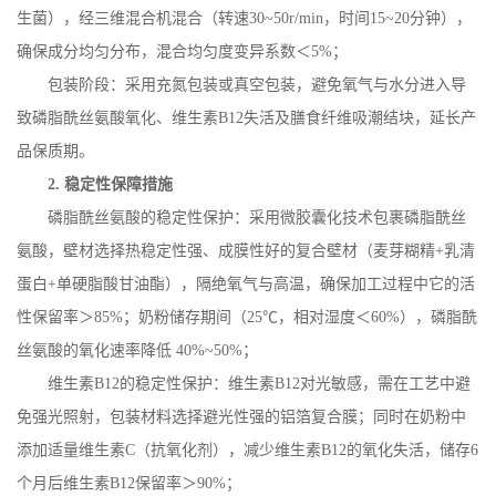
生菌），经三维混合机混合（转速
30~50r/min
，时间
15~20
分钟），
确保成分均匀分布，混合均匀度变异系数＜
5%
；
包装阶段：采用充氮包装或真空包装，避免氧气与水分进入导
致磷脂酰丝氨酸氧化、维生素
B12
失活及膳食纤维吸潮结块，延长产
品保质期。
2.
稳定性保障措施
磷脂酰丝氨酸的稳定性保护：采用微胶囊化技术包裹磷脂酰丝
氨酸，壁材选择热稳定性强、成膜性好的复合壁材（麦芽糊精
+
乳清
蛋白
+
单硬脂酸甘油酯），隔绝氧气与高温，确保加工过程中
它的
活
性保留率＞
85%
；奶粉储存期间（
25
℃，相对湿度＜
60%
），磷脂酰
丝氨酸的氧化速率降低
40%~50%
；
维生素
B12
的稳定性保护：维生素
B12
对光敏感，需在工艺中避
免强光照射，包装材料选择避光性强的铝箔复合膜；同时在奶粉中
添加适量维生素
C
（抗氧化剂），减少维生素
B12
的氧化失活，储存
6
个月后维生素
B12
保留率＞
90%
；