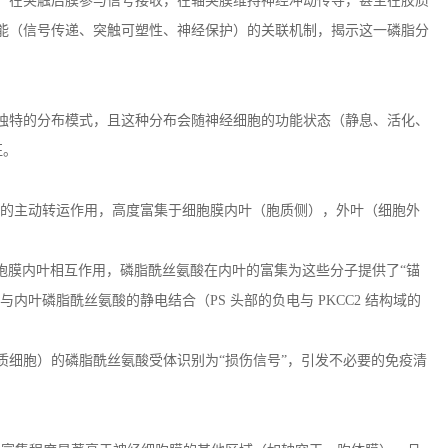
释放，在突触后膜参与信号接收，在轴突膜维持神经冲动传导，甚至在胶质
能（信号传递、突触可塑性、神经保护）的关联机制，揭示这一磷脂分
独特的分布模式，且这种分布会随神经细胞的功能状态（静息、活化、
征。
的主动转运作用，高度富集于细胞膜内叶（胞质侧），外叶（细胞外
胞膜内叶相互作用，磷脂酰丝氨酸在内叶的富集为这些分子提供了“锚
与内叶磷脂酰丝氨酸的静电结合（
PS
头部的负电与
PKCC2
结构域的
质细胞）的磷脂酰丝氨酸受体识别为
“损伤信号”，引发不必要的免疫清
。