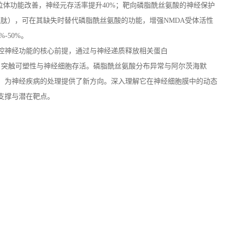
粒体功能改善，神经元存活率提升
40%
；靶向磷脂酰丝氨酸的神经保护
短肽），可在其缺失时替代磷脂酰丝氨酸的功能，增强
NMDA
受体活性
0%-50%
。
控神经功能的核心前提，通过与神经递质释放相关蛋白
、突触可塑性与神经细胞存活。磷脂酰丝氨酸分布异常与阿尔茨海默
，为神经疾病的处理提供了新方向。深入理解它在神经细胞膜中的动态
支撑与潜在靶点。