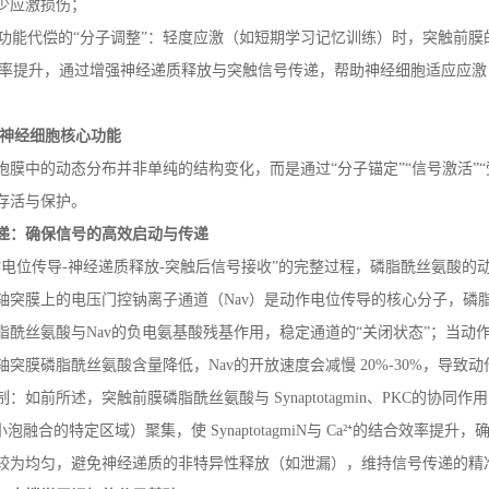
少应激损伤；
功能代偿的“分子调整”：轻度应激（如短期学习记忆训练）时，突触前
率提升，通过增强神经递质释放与突触信号传递，帮助神经细胞适应应
神经细胞核心功能
胞膜中的动态分布并非单纯的结构变化，而是通过
“分子锚定”“信号激活
存活与保护。
递：确保信号的高效启动与传递
作电位传导
-
神经递质释放
-
突触后信号接收”的完整过程，磷脂酰丝氨酸的
轴突膜上的电压门控钠离子通道（
Nav
）是动作电位传导的核心分子，磷
脂酰丝氨酸与
Nav
的负电氨基酸残基作用，稳定通道的“关闭状态”；当动
轴突膜磷脂酰丝氨酸含量降低，
Nav
的开放速度会减慢
20%-30%
，导致动
制：如前所述，突触前膜磷脂酰丝氨酸与
Synaptotagmin
、
PKC
的协同作用
触小泡融合的特定区域）聚集，使
SynaptotagmiN
与
Ca
²⁺的结合效率提升
较为均匀，避免神经递质的非特异性释放（如泄漏），维持信号传递的精