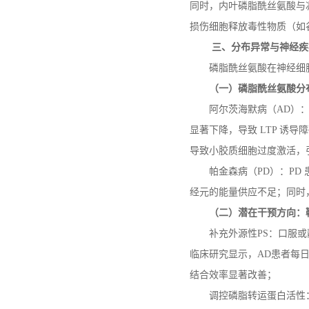
同时，内叶磷脂酰丝氨酸与
损伤细胞释放毒性物质（如
三、分布异常与神经疾
磷脂酰丝氨酸在神经细
（一）磷脂酰丝氨酸分
阿尔茨海默病（
AD
）
显著下降，导致
LTP
诱导障
导致小胶质细胞过度激活，
帕金森病（
PD
）：
PD
经元的能量供应不足；同时
（二）潜在干预方向：
补充外源性
PS
：口服或
临床研究显示，
AD
患者每
结合效率显著改善；
调控磷脂转运蛋白活性