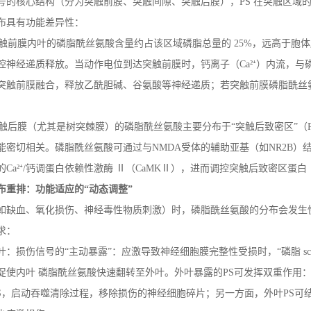
号的核心结构（分为突触前膜、突触间隙、突触后膜），
PS
在突触区域
布具有功能差异性：
触前膜内叶的磷脂酰丝氨酸含量约占该区域磷脂总量的
25%
，远高于胞
控神经递质释放。当动作电位到达突触前膜时，钙离子（
Ca
²⁺）内流，
突触前膜融合，释放乙酰胆碱、谷氨酸等神经递质；若突触前膜磷脂酰丝
触后膜（尤其是树突棘膜）的磷脂酰丝氨酸主要分布于“突触后致密区”（
能密切相关。磷脂酰丝氨酸可通过与
NMDA
受体的辅助亚基（如
NR2B
）
的
Ca
²⁺
/
钙调蛋白依赖性激酶 Ⅱ（
CaMK
Ⅱ），进而调控突触后致密区蛋白
布重排：功能适应的
“动态调整”
如缺血、氧化损伤、神经毒性物质刺激）时，磷脂酰丝氨酸的分布会发生
求：
叶：损伤信号的
“主动暴露”：应激导致神经细胞膜完整性受损时，“磷脂
s
促使内叶 磷脂酰丝氨酸快速翻转至外叶。外叶暴露的
PS
可发挥双重作用：
S
，启动吞噬清除过程，移除损伤的神经细胞碎片；另一方面，外叶
PS
可