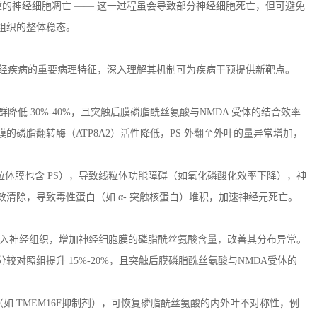
的神经细胞凋亡 —— 这一过程虽会导致部分神经细胞死亡，但可避免
组织的整体稳态。
经疾病的重要病理特征，深入理解其机制可为疾病干预提供新靶点。
人群降低
30%-40%
，且突触后膜磷脂酰丝氨酸与
NMDA
受体的结合效率
膜的磷脂翻转酶（
ATP8A2
）活性降低，
PS
外翻至外叶的量异常增加，
粒体膜也含
PS
），导致线粒体功能障碍（如氧化磷酸化效率下降），神
清除，导致毒性蛋白（如 α
-
突触核蛋白）堆积，加速神经元死亡。
入神经组织，增加神经细胞膜的磷脂酰丝氨酸含量，改善其分布异常。
分较对照组提升
15%-20%
，且突触后膜磷脂酰丝氨酸与
NMDA
受体的
（如
TMEM16F
抑制剂），可恢复磷脂酰丝氨酸的内外叶不对称性，例