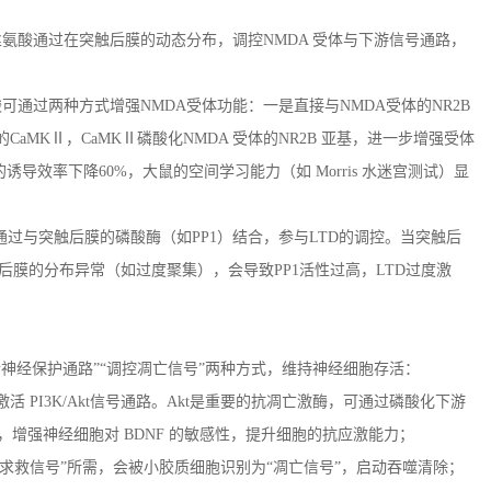
丝氨酸通过在突触后膜的动态分布，调控
NMDA
受体与下游信号通路，
酸可通过两种方式增强
NMDA
受体功能：一是直接与
NMDA
受体的
NR2B
的
CaMK
Ⅱ，
CaMK
Ⅱ磷酸化
NMDA
受体的
NR2B
亚基，进一步增强受体
的诱导效率下降
60%
，大鼠的空间学习能力（如
Morris
水迷宫测试）显
通过与突触后膜的磷酸酶（如
PP1
）结合，参与
LTD
的调控。当突触后
后膜的分布异常（如过度聚集），会导致
PP1
活性过高，
LTD
过度激
活神经保护通路”“调控凋亡信号”两种方式，维持神经细胞存活：
激活
PI3K/Akt
信号通路。
Akt
是重要的抗凋亡激酶，可通过磷酸化下游
，增强神经细胞对
BDNF
的敏感性，提升细胞的抗应激能力；
求救信号”所需，会被小胶质细胞识别为“凋亡信号”，启动吞噬清除；