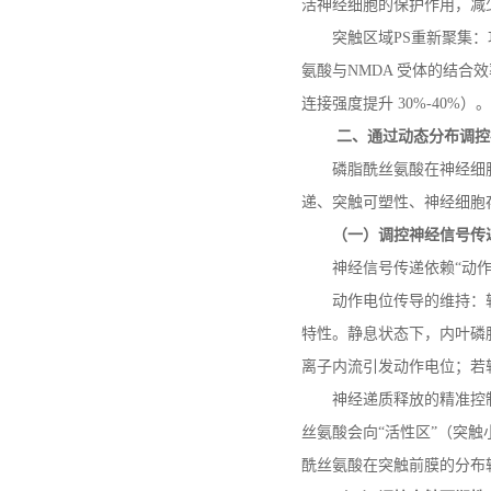
活神经细胞的保护作用，减
突触区域
PS
重新聚集：
氨酸与
NMDA
受体的结合效
连接强度提升
30%-40%
）。
二、通过动态分布调控
磷脂酰丝氨酸在神经细
递、突触可塑性、神经细胞
（一）调控神经信号传
神经信号传递依赖
“动
动作电位传导的维持：
特性。静息状态下，内叶磷
离子内流引发动作电位；若
神经递质释放的精准控
丝氨酸会向“活性区”（突
酰丝氨酸在突触前膜的分布