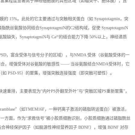
的富集程度显著高于神经细胞膜的其他区域（如轴突干、胞体膜），且
体膜的
15%
。此处的它主要通过与突触相关蛋白（如
Synaptotagmin
，突
与磷脂酰丝氨酸协同结合
SynaptotagmiN
的
C2
结构域，促使
SynaptotagmiN
氨酸缺失，
SynaptotagmiN
与
Ca
²⁺的结合能力下降
50%
以上，神经递质
PSD
，富含受体与信号分子的区域），与
NMDA
受体（谷氨酸受体的一
结合，增强受体对谷氨酸的敏感性 —— 当谷氨酸结合
NMDA
受体时，它
（如
PSD-95
）的聚集，增强突触连接强度（即突触可塑性）。
快速重排，主要表现为
“内叶
PS
外翻至外叶”与“突触区域
PS
重新聚集”，
cramblase
”（如
TMEM16F
，一种钙离子激活的磷脂转运蛋白）被激活，
一方面，作为“求救信号”被小胶质细胞识别，小胶质细胞通过磷脂酰丝
结合神经保护因子（如脑源性神经营养因子
BDNF
），增强
BDNF
对存