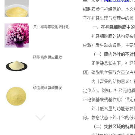
突）决定了
磷脂酰丝氨酸
的
细胞膜参与神经保护。本文
子在神经生理与病理中的核
黄曲霉毒素吸附去除剂
一、在神经细胞膜中的
神经细胞膜的结构复杂
应激）发生动态调整，主要
（一）膜内外叶的不对
磷脂商家供应批发
正常静息状态下，神经
侧）磷脂酰丝氨酸含量仅占
内叶富集的结构意义：
磷脂酰丝氨酸批发
定位点”。例如，神经元胞
正电氨基酸残基作用）锚定
外叶低含量的功能必要
除。静息状态下外叶它的低
磷脂现货
（二）突触区域的特异