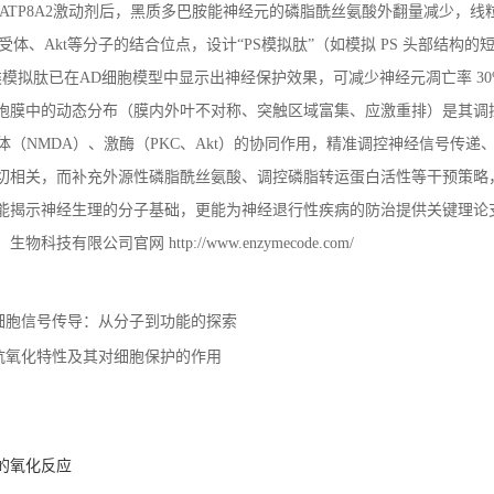
ATP8A2
激动剂后，黑质多巴胺能神经元的磷脂酰丝氨酸外翻量减少，线
受体、
Akt
等分子的结合位点，设计“
PS
模拟肽”（如模拟
PS
头部结构的
类模拟肽已在
AD
细胞模型中显示出神经保护效果，可减少神经元凋亡率
3
胞膜中的动态分布（膜内外叶不对称、突触区域富集、应激重排）是其调
体（
NMDA
）、激酶（
PKC
、
Akt
）的协同作用，精准调控神经信号传递
切相关，而补充外源性磷脂酰丝氨酸、调控磷脂转运蛋白活性等干预策略
能揭示神经生理的分子基础，更能为神经退行性疾病的防治提供关键理论
）生物科技有限公司官网
http://www.enzymecode.com/
细胞信号传导：从分子到功能的探索
抗氧化特性及其对细胞保护的作用
的氧化反应