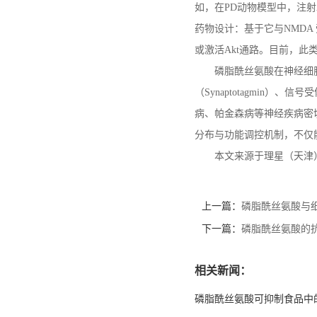
如，在
PD
动物模型中，注射
药物设计：基于它与
NMDA
或激活
Akt
通路。目前，此
磷脂酰丝氨酸在神经细
（
Synaptotagmin
）、信号受
病、帕金森病等神经疾病密
分布与功能调控机制，不仅
本文来源于理星（天津
上一篇：
磷脂酰丝氨酸与
下一篇：
磷脂酰丝氨酸的
相关新闻：
磷脂酰丝氨酸可抑制食品中