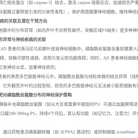
凋亡相关蛋白（如
caspase-3
）结合，激活
caspase
级联反应，加速损伤严重
谷氨酸过量释放引发的兴奋性毒性），保护周围健康神经细胞，维持神经
病的关联及潜在干预方向
胞膜中的分布异常（如内外叶不对称性破坏、突触区域
PS
缺失）是多种神
布异常与神经疾病的关联
：
AD
患者的海马区与前额叶皮层神经细胞中，磷脂酰丝氨酸含量较健康
碍、突触可塑性减弱，进而引发认知功能障碍；同时，
AD
患者神经细胞
引发神经炎症，加重神经损伤；
患者的黑质多巴胺能神经元中，磷脂酰丝氨酸与线粒体膜的结合异常（线
，它外翻至外叶的过程受阻，损伤的多巴胺能神经元无法被小胶质细胞有效
靶向磷脂酰丝氨酸分布的神经保护策略
静脉补充磷脂酰丝氨酸（如从大豆或蛋黄中提取的
PS
）可通过血脑屏障进
日口服
200-300mg PS
，持续
6
个月后，其认知功能（如记忆力、注意力）评
：通过药物激活磷脂翻转酶（如
ATP8A2
激动剂）或抑制磷脂
scramblase