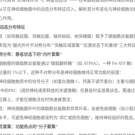
分布具有
“区域特异性”与“高度动态性”—— 在突触前膜调控神经递质
从它在神经细胞膜中的动态分布特征切入，解析其分布变化与神经细胞功
心作用。
动态分布特征
性（如突触前膜、突触后膜、轴突始段、树突棘膜）赋予了磷脂酰丝氨酸
表现为
“膜内外叶不对称分布”“突触区域富集”“应激状态下的重排”三大特
称分布：静息状态下的
“内叶富集”
细胞膜的磷脂酰丝氨酸通过
“磷脂翻转酶”（如
ATP8A2
，一种
P4-ATP
酶）
总量的
5%
以下，这种不对称分布是神经细胞维持正常功能的前提：
神经细胞胞质中的信号分子（如蛋白激酶
C
、钙离子调节蛋白）主要与细
质中的
PKC
（调控神经递质释放的关键激酶）在静息时呈游离状态，需通过
在膜上，才能在细胞活化时快速被激活；
性：神经细胞膜外叶的磷脂酰丝氨酸若异常升高，会被免疫细胞（如小胶
水平，可避免神经细胞被误判为“凋亡或损伤细胞”，维持神经组织的稳态
性富集：功能热点的
“分子聚集”