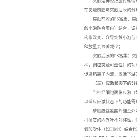
突触是神经细胞传递信
在突触前膜与突触后膜的分
突触前膜的
PS
富集：突
触小泡融合蛋白）结合，调
构象改变，介导突触小泡与
释放量会显著减少；
突触后膜的
PS
富集：突
种，调控突触可塑性）的功
促进钙离子内流，激活下游
（三）应激状态下的分
当神经细胞面临应激（
以适应应激状态下的功能需
磷脂酰丝氨酸外翻至外
打破它的内外叶不对称性，
氨酸受体（如
TIM4
）结合
P