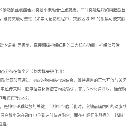
膜的磷脂酰丝氨酸会向突触小泡融合位点聚集，同时突触后膜的磷脂酰丝
激，维持突触可塑性（如学习记忆过程中，突触区域
PS
的聚集可使突触
”“受体调控”等机制，直接调控神经细胞的三大核心功能：神经信号传
动态分布在每个环节均发挥关键作用：
脂酰丝氨酸可通过与
Nav
的胞内结构域结合，维持通道的正常开放与关闭
作电位传来时，膜电位变化促使它构象微调，辅助
Nav
快速开放，确保钠
作电位传导延迟；
，是神经递质释放的关键。当神经细胞活化时，突触前膜内叶的磷脂酰
，确保突触小泡在动作电位到达时快速融合；而在神经细胞静息时，磷脂
准性。