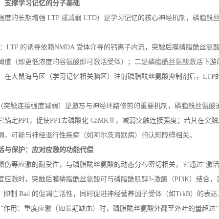
：支撑学习记忆的分子基础
强度的长期增强
LTP
或减弱
LTD
）是学习记忆的核心神经机制，磷脂酰
：
LTP
的诱导依赖
NMDA
受体介导的钙离子内流，突触后膜磷脂酰丝氨
阈值（即更低浓度的谷氨酸即可激活受体）；二是磷脂酰丝氨酸激活下游
，在大鼠海马区（学习记忆相关脑区）注射磷脂酰丝氨酸抑制剂后，
LTP
（突触连接强度减弱）是遗忘与神经环路修剪的重要机制，磷脂酰丝氨酸
它锚定
PP1
，促使
PP1
去磷酸化
CaMK
Ⅱ，减弱突触连接强度；若其在突触
弱，可能与神经退行性疾病（如阿尔茨海默病）的认知障碍相关。
活与保护：应对应激的功能代偿
损伤等应激的耐受性，与磷脂酰丝氨酸的动态分布密切相关，它通过
“激
度应激时，突触后膜磷脂酰丝氨酸可与磷脂酰肌醇
3-
激酶（
PI3K
）结合，
，抑制
Bad
的促凋亡活性，同时促进神经营养因子受体（如
TrkB
）的表达
剑”作用：重度应激（如长期缺血）时，磷脂酰丝氨酸外翻至外叶的量超过“