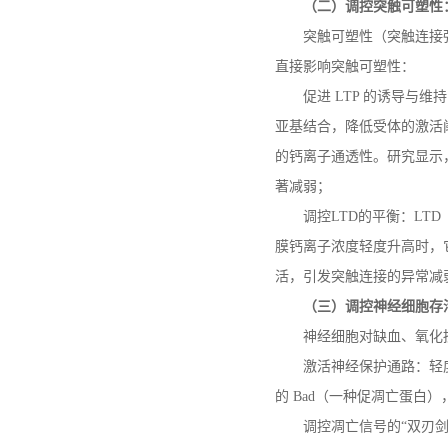
（二）调控突触可塑性
突触可塑性（突触连接
直接影响突触可塑性：
促进
LTP
的诱导与维持
亚基结合，降低受体的激活
的钙离子通透性。研究显示
著减弱；
调控
LTD
的平衡：
LTD
膜钙离子浓度轻度升高时，
活，引发突触连接的异常减
（三）调控神经细胞存
神经细胞对缺血、氧化
激活神经保护通路：轻
的
Bad
（一种促凋亡蛋白）
调控凋亡信号的
“双刃