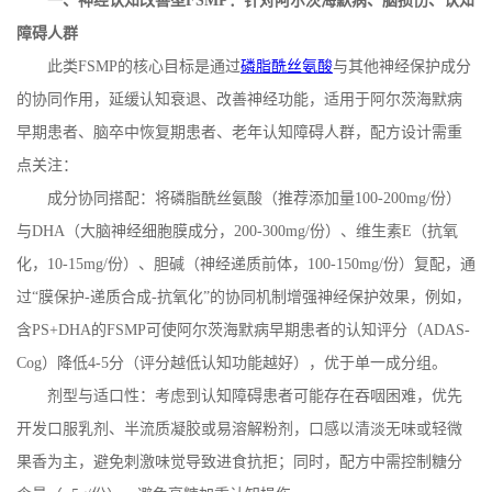
一、神经认知改善型
FSMP
：针对阿尔茨海默病、脑损伤、认知
障碍人群
此类
FSMP
的核心目标是通过
磷脂酰丝氨酸
与其他神经保护成分
的协同作用，延缓认知衰退、改善神经功能，适用于阿尔茨海默病
早期患者、脑卒中恢复期患者、老年认知障碍人群，配方设计需重
点关注：
成分协同搭配：将磷脂酰丝氨酸（推荐添加量
100-200mg/
份）
与
DHA
（大脑神经细胞膜成分，
200-300mg/
份）、维生素
E
（抗氧
化，
10-15mg/
份）、胆碱（神经递质前体，
100-150mg/
份）复配，通
过“膜保护
-
递质合成
-
抗氧化”的协同机制增强神经保护效果，例如，
含
PS+DHA
的
FSMP
可使阿尔茨海默病早期患者的认知评分（
ADAS-
Cog
）降低
4-5
分（评分越低认知功能越好），优于单一成分组。
剂型与适口性：考虑到认知障碍患者可能存在吞咽困难，优先
开发口服乳剂、半流质凝胶或易溶解粉剂，口感以清淡无味或轻微
果香为主，避免刺激味觉导致进食抗拒；同时，配方中需控制糖分