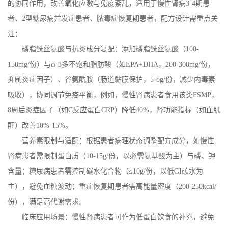
的协同作用，改善氧化应激与免疫紊乱，适用于慢性肾病
3-4
期患
者、
2
型糖尿病并发症患者、脓毒症恢复期患者，配方设计需重点关
注：
磷脂酰丝氨酸与抗炎成分复配：添加磷脂酰丝氨酸（
100-
150mg/
份）与ω
-3
多不饱和脂肪酸（如
EPA+DHA
，
200-300mg/
份，
抑制炎症因子）、谷氨酰胺（肠道黏膜保护，
5-8g/
份，减少内毒素
吸收），协同调节免疫平衡，例如，慢性肾病患者食用该类
FSMP
，
8
周后炎症因子（如
C
反应蛋白
CRP
）降低
40%
，肾功能指标（如血肌
酐）改善
10%-15%
。
营养素限制与适配：根据患者病理状态调整配方成分，如慢性
肾病患者需限制蛋白质（
10-15g/
份，以必需氨基酸为主）与磷、钾
含量；糖尿病患者需控制碳水化合物（≤
10g/
份，以低
GI
碳水为
主），避免血糖波动；重症恢复期患者需高能量密度（
200-250kcal/
份），满足高代谢需求。
临床应用场景：慢性肾病患者可作为低蛋白饮食的补充，避免