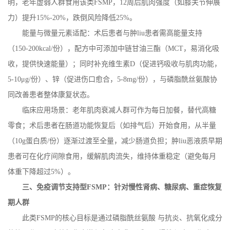
明，老年虚弱人群食用该类
FSMP
，
12
周后肌肉强度（如膝关节伸展
力）提升
15%-20%
，跌倒风险降低
25%
。
能量与微量元素适配：术后患者与肿
liu
患者需高能量支持
（
150-200kcal/
份），配方中可添加中链甘油三酯（
MCT
，易消化吸
收，提供快速能量）；同时补充维生素
D
（促进钙吸收与肌肉功能，
5-10
μ
g/
份）、锌（促进伤口愈合，
5-8mg/
份），与磷脂酰丝氨酸协
同改善患者整体康复状态。
临床应用场景：老年肌肉衰减人群可作为每日加餐，替代高糖
零食；术后患者在肠道功能恢复后（如排气后）开始食用，从半量
（
10g
蛋白质
/
份）逐渐过渡至全量，减少肠道负担；肿
liu
恶液质早期
患者可在化疗间隙食用，缓解肌肉流失，维持体重稳定（避免每月
体重下降超过
5%
）。
三、免疫调节支持型
FSMP
：针对慢性肾病、糖尿病、重症恢复
期人群
此类
FSMP
的核心目标是通过磷脂酰丝氨酸 与抗炎、抗氧化成分