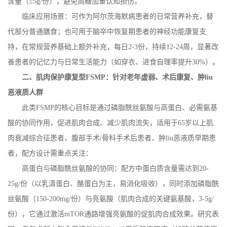
含量（
≤
5g/
份），避免高糖加重认知损伤。
临床应用场景：可作为阿尔茨海默病患者的日常营养补充，替
代部分普通膳食；也可用于脑卒中恢复期患者的神经功能康复支
持，在常规营养基础上额外补充，每日
2-3
份，持续
12-24
周，显著改
善患者的记忆力与日常生活能力（如穿衣、进食自理率提升
30%
）。
二、肌肉保护康复型
FSMP
：针对老年虚弱、术后康复、肿
liu
恶液质人群
此类
FSMP
的核心目标是通过磷脂酰丝氨酸与高蛋白、必需氨基
酸的协同作用，促进肌肉合成、减少肌肉流失，适用于
65
岁以上肌
肉衰减综合征患者、腹部手术
/
骨科手术后患者、肿
liu
恶液质早期患
者，配方设计需重点关注：
高蛋白与磷脂酰丝氨酸的协同：配方中蛋白质含量需达到
20-
25g/
份（以乳清蛋白、酪蛋白为主，易消化吸收），同时添加磷脂酰
丝氨酸（
150-200mg/
份）与亮氨酸（肌肉合成的关键氨基酸，
3-5g/
份），它通过激活
mTOR
通路增强亮氨酸的促肌肉合成效果。研究表