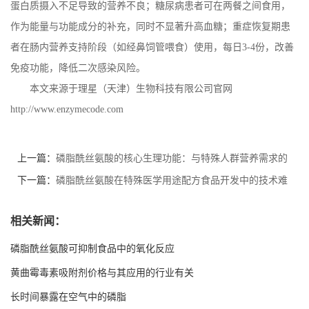
蛋白质摄入不足导致的营养不良；糖尿病患者可在两餐之间食用，
作为能量与功能成分的补充，同时不显著升高血糖；重症恢复期患
者在肠内营养支持阶段（如经鼻饲管喂食）使用，每日
3-4
份，改善
免疫功能，降低二次感染风险。
本文来源于理星（天津）生物科技有限公司官网
http://www.enzymecode.com
上一篇：
磷脂酰丝氨酸的核心生理功能：与特殊人群营养需求的
匹配性
下一篇：
磷脂酰丝氨酸在特殊医学用途配方食品开发中的技术难
点与解决方案
相关新闻：
磷脂酰丝氨酸可抑制食品中的氧化反应
黄曲霉毒素吸附剂价格与其应用的行业有关
长时间暴露在空气中的磷脂