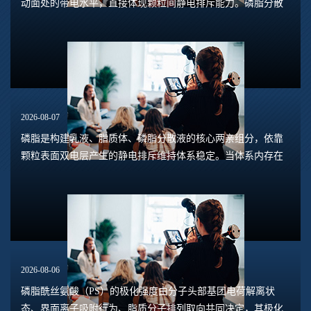
动面处的带电水平，直接体现颗粒间静电排斥能力。磷脂分散
体系包含脂质体、磷脂水合悬浮液、磷脂乳液等多种形态，
Zeta电位的数值大小，能够预判体系是否容易...
2026-08-07
磷脂是构建乳液、脂质体、磷脂分散液的核心两亲组分，依靠
颗粒表面双电层产生的静电排斥维持体系稳定。当体系内存在
钙、镁、铁、铝等高价阳离子时，离子会压缩双电层，中和磷
脂头部的负电荷，削弱颗粒之间静电斥力，...
2026-08-06
磷脂酰丝氨酸（PS）的极化强度由分子头部基团电荷解离状
态、界面离子吸附行为、脂质分子排列取向共同决定，其极化