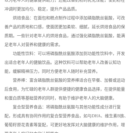
以为老年人的健康提供助力，还能改善奶粉的乳化性能，使奶粉在
冲调时更加均匀、稳定，提升产品品质。
烘焙食品：在面包和糕点制作过程中添加磷脂酰丝氨酸，可改
善产品的质地和口感，使面团更加柔软、细腻，延长烘焙食品的保
质期。一些针对老年人的烘焙食品，通过强化磷脂酰丝氨酸，能满
足老年人对营养和健康的需求。
功能性饮料：可以将磷脂酰丝氨酸添加到功能性饮料中，开发
出适合老年人的健脑饮品。这种饮料可以帮助老年人改善认知功
能，缓解精神压力，同时方便老年人随时补充营养。
营养棒：富含磷脂酰丝氨酸的营养棒适合在早餐、加餐或运动
后食用，为忙碌的老年人群提供便捷的健康食品选择，在提供能量
和蛋白质等基础营养的同时，有助于维护老年人的大脑健康。
复合型营养食品：将磷脂酰丝氨酸与其他功能性成分进行复
配，形成具有协同作用的复合型营养食品，如与
DHA
、维生素
B
族、
葡萄籽原花青素等复配，可更好地发挥对大脑健康的维护作用，增