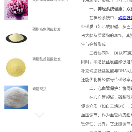
作用局限，形成“
1+1>2
”的
一、神经系统健康：双
在神经系统中，
磷脂酰
磷脂商家供应批发
经递质（如乙酰胆碱、多巴
占大脑灰质磷脂的
20%
，其
生与突触形成。
二者协同时，
DHA
可通
磷脂酰丝氨酸批发
同时，磷脂酰丝氨酸能促进
补充磷脂酰丝氨酸与
DHA
可
还能优化神经信号传递效率
磷脂现货
二、心血管保护：协同
在心血管领域，磷脂酰
促炎介质（如白三烯
B4
），
血压调节：作为血管内皮细
管弹性；此外，它还能调节