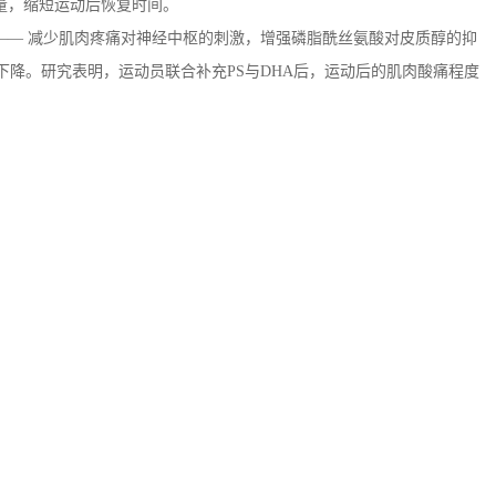
量，缩短运动后恢复时间。
—— 减少肌肉疼痛对神经中枢的刺激，增强磷脂酰丝氨酸对皮质醇的抑
下降。研究表明，运动员联合补充
PS
与
DHA
后，运动后的肌肉酸痛程度