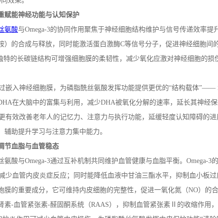
协同效果。
重赋能神经功能与认知保护
丝氨酸
与
Omega-3
的协同作用聚焦于神经细胞结构维护与信号传递效率提
胺）的合成与释放，同时能激活蛋白激酶
C
等信号分子，促进神经细胞间
独特的长碳链结构可增强细胞膜的柔韧性，减少氧化应激对神经细胞的损
过嵌入神经细胞膜，为磷脂酰丝氨酸发挥功能提供更优的“结构载体”——
DHA
在大脑中的富集与利用，减少
DHA
被氧化分解的速率，延长其神经保
更有效改善老年人的记忆力、注意力与执行功能，延缓轻度认知障碍的进
，辅助提升学习与注意力集中能力。
调节血脂与血管稳态
丝氨酸与
Omega-3
通过互补机制共同维护血管健康与血脂平衡。
Omega-3
减少血管内皮炎症反应；同时能降低血液中甘油三酯水平，抑制血小板过
胞膜的重要成分，它可维持内皮细胞的完整性，促进一氧化氮（
NO
）的合
肾素
-
血管紧张素
-
醛固酮系统（
RAAS
），抑制血管紧张素Ⅱ的收缩作用，