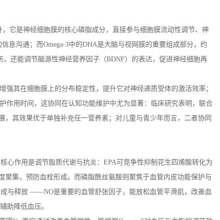
升，它是神经细胞膜的核心磷脂成分，直接参与细胞膜流动性调节、神
的信息沟通；而
Omega-3
中的
DHA
是大脑与视网膜的重要组成部分，约
伤，还能调节脑源性神经营养因子（
BDNF
）的表达，促进神经细胞再
 增强其在细胞膜上的分布稳定性，提升它对神经递质受体的激活效率；
护作用时间，这协同在认知功能维护中尤为显著：临床研究表明，联合
展，其效果优于单独补充任一营养素；对儿童与青少年而言，二者协同
的核心作用是调节脂质代谢与抗炎：
EPA
可竞争性抑制花生四烯酸转化为
度聚集，预防血栓形成。而磷脂酰丝氨酸则聚焦于血管内皮功能保护与
成与释放 ——
NO
是重要的血管舒张因子，能放松血管平滑肌，改善血
辅助降低血压。