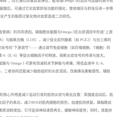
障碍”；而它通过改善血管弹性，能增强
Omega-3
对血压与血脂的调节效
氨酸后，可通过它对血管舒张功能的强化，使收缩压与舒张压进一步降
氧化产生的脂质过氧化物对血管造成二次损伤。
血管病）的共同诱因。磷脂酰丝氨酸与
Omega-3
在炎症调控中形成“上游
X
）与脂氧合酶（
LOX
），减少促炎前列腺素（如
PGE2
）与白三烯的
症信号的“下游调节”—— 通过调节免疫细胞（如巨噬细胞、
T
细胞）的
素
-6
（
IL-6
）等促炎细胞因子的释放，阻断炎症信号的传递与放大。
氨酸与
Omega-3
可更有效减轻关节肿胀与疼痛，降低血液中
IL-6
、
中，二者协同还能减少脂肪组织的炎症浸润，改善胰岛素敏感性，辅助
的核心作用是减少运动引发的肌肉炎症与氧化应激：高强度运动后，肌
炎因子的表达，减少
ROS
对肌肉细胞的损伤，加速肌肉修复。磷脂酰丝
递质消耗增加，它可促进神经递质再生，缓解神经疲劳；同时，其能抑