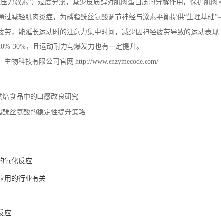
“压力激素”）过度分泌，减少皮质醇对肌肉蛋白质的分解作用，保护肌肉
通过减轻肌肉炎症，为磷脂酰丝氨酸调节神经与激素平衡提供“生理基础”
疲劳，能延长运动时的注意力集中时间，减少因神经疲劳导致的运动表现
20%-30%
，且运动耐力与爆发力也有一定提升。
）生物科技有限公司官网
http://www.enzymecode.com/
烘焙食品中的口感改良研究
脂酰丝氨酸的稳定性提升策略
的氧化反应
应用的行业有关
反应