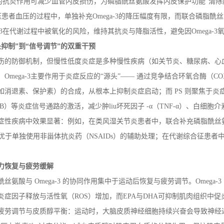
的抗炎作用可减少血管内皮损伤，为磷脂酰丝氨酸发挥内皮保护功能“清除
压患者血压的过程中，单独补充
Omega-3
的降压幅度有限，而联合磷脂酰丝
3
在代谢过程中被氧化的风险，维持其抗炎与降脂活性，避免因
Omega-3
头抑制”到“信号调节”的双重干预
伤的防御机制，但慢性低度炎症是多种慢性疾病（如关节炎、糖尿病、心
：
Omega-3
主要作用于炎症反应的“源头”—— 通过竞争结合环氧合酶（
CO
如消退素、保护素）的合成，从根本上抑制炎症启动；而
PS
则聚焦于炎
B
）等炎症信号通路的激活，减少肿
liu
坏死因子
-
α（
TNF-
α）、白细胞介
症性疾病中效果显著：例如，在类风湿关节炎患者中，联合补充磷脂酰丝
果优于单独使用非甾体抗炎药（
NSAIDs
）的辅助处理；在代谢综合征患者
力恢复与疲劳缓解
酰丝氨酸与
Omega-3
的协同作用集中于运动后恢复与疲劳调节。
Omega-3
炎症因子释放与活性氧（
ROS
）增加，而
EPA
与
DHA
可抑制肌肉组织中促
疲劳调节与皮质醇平衡：运动时，大脑皮质神经细胞持续兴奋会导致神经