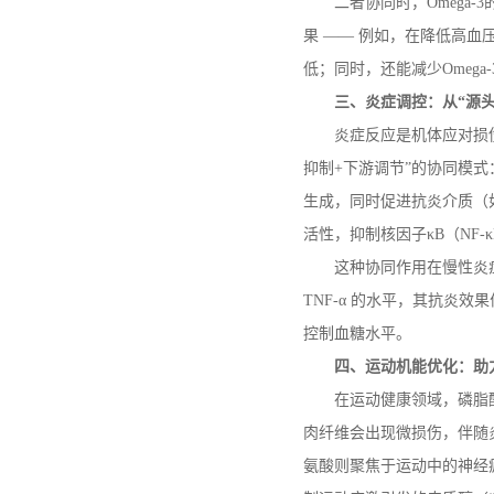
二者协同时，
Omega-3
果 —— 例如，在降低高血
低；同时，还能减少
Omega-
三、炎症调控：从
“源
炎症反应是机体应对损
抑制
+
下游调节”的协同模式
生成，同时促进抗炎介质（
活性，抑制核因子κ
B
（
NF-
κ
这种协同作用在慢性炎
TNF-
α 的水平，其抗炎效
控制血糖水平。
四、运动机能优化：助
在运动健康领域，磷脂
肉纤维会出现微损伤，伴随
氨酸则聚焦于运动中的神经