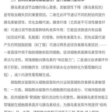
胰岛素是调节血糖的核心激素，其敏感性下降（胰岛素抵抗）
是导致血糖失控的重要原因，二者在此环节通过不同机制协同提升
胰岛素敏感性，优化血糖代谢。膳食纤维（尤其是不可溶性膳食纤
维）可通过调节肠道菌群结构发挥作用：它能促进肠道内有益菌
（如双歧杆菌、乳酸菌）的增殖，抑制有害菌生长，而有益菌代谢
产生的短链脂肪酸（如丁酸）可通过两条途径改善胰岛素抵抗
——
一是直接作用于脂肪细胞和肌肉细胞，促进细胞表面胰岛素受体的
表达与活性，增强细胞对胰岛素的“响应能力”；二是通过血液循环作
用于肝脏，抑制糖异生（肝脏将非碳水化合物转化为葡萄糖的过
程），减少内源性葡萄糖生成。
磷脂酰丝氨酸则从细胞层面和内分泌层面辅助改善胰岛素敏感
性：一方面，磷脂酰丝氨酸作为细胞膜的组成成分，可维持脂肪细
胞、肌肉细胞等
“靶细胞”膜的流动性与完整性，确保胰岛素受体能正
常镶嵌在细胞膜表面并与胰岛素结合，为胰岛素发挥作用提供“结构