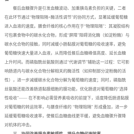
餐后血糖骤升是引发血糖波动、加重胰岛素负担的关键，二者
在此环节通过
“物理阻隔
+
酶活性调节”的协同方式，显著延缓葡萄糖
进入血液的速度。膳食纤维的核心作用在于“物理阻隔”：其凝胶结构
可包裹食物中的碳水化合物，形成“屏障”阻碍消化酶（如淀粉酶）与
碳水化合物的接触，同时减缓小肠黏膜对葡萄糖的吸收速率，避免
葡萄糖快速大量进入血液，从而降低餐后血糖峰值高度、延长血糖
上升时间。而磷脂酰丝氨酸则通过“代谢调节”辅助这一过程：它可影
响肠道内与碳水化合物分解相关的酶活性（如抑制部分淀粉酶的活
性），进一步减缓碳水化合物分解为葡萄糖的速度；同时，磷脂酰
丝氨酸还能改善肠道黏膜细胞的膜功能，优化肠道对葡萄糖的“选择
性吸收”—— 在不影响必需营养素吸收的前提下，适度降低肠道黏膜
对葡萄糖的转运效率，与膳食纤维的 “物理阻隔” 形成叠加，进一步
延缓葡萄糖吸收速率，使餐后血糖曲线更平缓，避免血糖骤升骤降
对机体的冲击。
三、协同改善胰岛素敏感性，提升血糖代谢效率