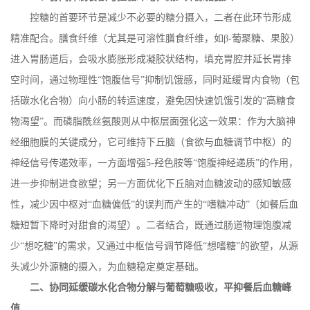
控糖的首要环节是减少不必要的糖分摄入，二者在此环节形成
精准配合。膳食纤维（尤其是可溶性膳食纤维，如
β
-
葡聚糖、果胶）
进入胃肠道后，会吸水膨胀形成凝胶状结构，填充胃腔并延长胃排
空时间，通过物理性“饱腹信号”抑制饥饿感，同时延缓胃内食物（包
括碳水化合物）向小肠的转运速度，避免因快速饥饿引发的“高糖食
物渴望”。而磷脂酰丝氨酸则从中枢层面强化这一效果：作为大脑神
经细胞膜的关键成分，它可维持下丘脑（食欲与血糖调节中枢）的
神经信号传递效率，一方面增强
5-
羟色胺等“饱腹神经递质”的作用，
进一步抑制进食欲望；另一方面优化下丘脑对血糖波动的感知敏感
性，减少因中枢对“血糖偏低”的误判而产生的“嗜糖冲动”（如餐后血
糖短暂下降时对甜食的渴望）。二者结合，既通过肠道物理饱腹减
少“想吃糖”的需求，又通过中枢信号调节降低“想嗜糖”的欲望，从源
头减少外源糖的摄入，为血糖稳定奠定基础。
二、协同延缓碳水化合物分解与葡萄糖吸收，平抑餐后血糖峰
值