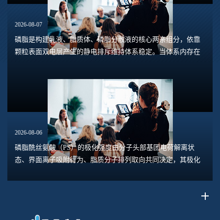
2026-08-07
磷脂是构建乳液、脂质体、磷脂分散液的核心两亲组分，依靠
颗粒表面双电层产生的静电排斥维持体系稳定。当体系内存在
钙、镁、铁、铝等高价阳离子时，离子会压缩双电层，中和磷
脂头部的负电荷，削弱颗粒之间静电斥力，...
2026-08-06
磷脂酰丝氨酸（PS）的极化强度由分子头部基团电荷解离状
态、界面离子吸附行为、脂质分子排列取向共同决定，其极化
水平直接关联脂质膜表面电位、膜融合趋势、乳液稳定性以及
脂质体理化行为。极化强度并非固定本征参数...