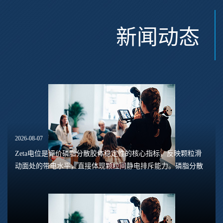
新闻动态
2026-08-07
Zeta电位是评价磷脂分散胶体稳定性的核心指标，反映颗粒滑
动面处的带电水平，直接体现颗粒间静电排斥能力。磷脂分散
体系包含脂质体、磷脂水合悬浮液、磷脂乳液等多种形态，
Zeta电位的数值大小，能够预判体系是否容易...