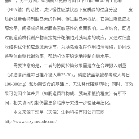
基础”；另一方面，磷脂酰丝氨酸可调节下丘脑
-
垂体
-
肾上腺轴
（
HPA
轴）的活性，减少慢性应激状态下皮质醇的过度分泌 —— 皮
质醇过量会抑制胰岛素的作用、促进胰岛素抵抗，它通过降低皮质
醇水平，间接减轻其对胰岛素敏感性的负面影响。二者结合，既通
过肠道菌群代谢产物直接提升靶细胞对胰岛素的响应，又通过细胞
膜结构优化和应激激素调节，为胰岛素发挥作用扫清障碍，协同改
善整体血糖代谢效率，帮助机体更稳定地控制血糖水平。
需要注意的是，二者的协同控糖效果需建立在合理摄入剂量
（如膳食纤维每日推荐摄入量
25-30g
，磷脂酰丝氨酸参考成人每日
100-300mg
）和均衡饮食的基础上，无法替代降糖药物；同时，其效
果可能因个体差异（如肠道菌群构成、胰岛素抵抗程度）有所不
同，相关协同机制仍需更多临床研究进一步验证与细化。
本文来源于理星（天津）生物科技有限公司官网
http://www.enzymecode.com/