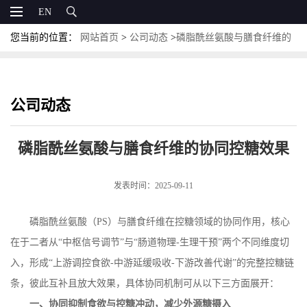
EN
您当前的位置：
网站首页
>
公司动态
>
磷脂酰丝氨酸与膳食纤维的
协同控糖效果
公司动态
磷脂酰丝氨酸与膳食纤维的协同控糖效果
发表时间：2025-09-11
磷脂酰丝氨酸（
PS
）与膳食纤维在控糖领域的协同作用，核心
在于二者从“中枢信号调节”与“肠道物理
-
生理干预”两个不同维度切
入，形成“上游调控食欲
-
中游延缓吸收
-
下游改善代谢”的完整控糖链
条，彼此互补且放大效果，具体协同机制可从以下三方面展开：
一、协同抑制食欲与控糖冲动，减少外源糖摄入