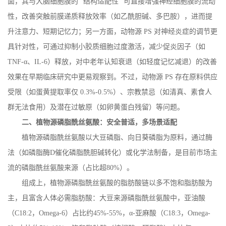
面，其与大脑细胞膜的 “结构适配性” 可直接增强神经细胞膜的流动
性，改善突触前膜递质释放效率（如乙酰胆碱、多巴胺），进而提
升注意力、短期记忆力；另一方面，动物源
PS
对神经炎症的调节更
具针对性，可通过抑制小胶质细胞过度激活，减少促炎因子（如
TNF-
α、
IL-6
）释放，对中老年认知衰退（如轻度记忆减退）的改善
效果在早期临床研究中更易观察到。不过，动物源
PS
存在原料供应
受限（如蛋黄提取率仅
0.3%-0.5%
）、宗教禁忌（如清真、素食人
群无法食用）及潜在过敏原（如卵黄蛋白残留）等问题。
二、植物源磷脂酰丝氨酸：安全普适，多场景适配
植物源磷脂酰丝氨酸以大豆磷脂、向日葵磷脂为原料，通过酶
法（如磷脂酶
D
催化磷脂酰胆碱转化）或化学法制备，是目前市场主
流的磷脂酰丝氨酸来源（占比超
80%
）。
组成上，植物源磷脂酰丝氨酸的脂肪酸链以多不饱和脂肪酸为
主，且富含人体必需脂肪酸：大豆来源磷脂酰丝氨酸中，亚油酸
（
C18:2
，
Omega-6
）占比约
45%-55%
，α
-
亚麻酸（
C18:3
，
Omega-