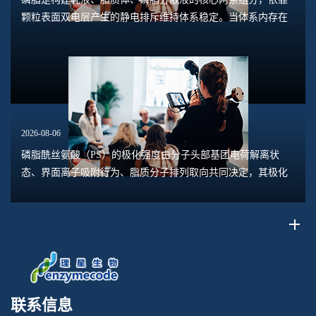
颗粒表面双电层产生的静电排斥维持体系稳定。当体系内存在
钙、镁、铁、铝等高价阳离子时，离子会压缩双电层，中和磷
脂头部的负电荷，削弱颗粒之间静电斥力，...
2026-08-06
磷脂酰丝氨酸（PS）的极化强度由分子头部基团电荷解离状
态、界面离子吸附行为、脂质分子排列取向共同决定，其极化
水平直接关联脂质膜表面电位、膜融合趋势、乳液稳定性以及
脂质体理化行为。极化强度并非固定本征参数...
联系信息