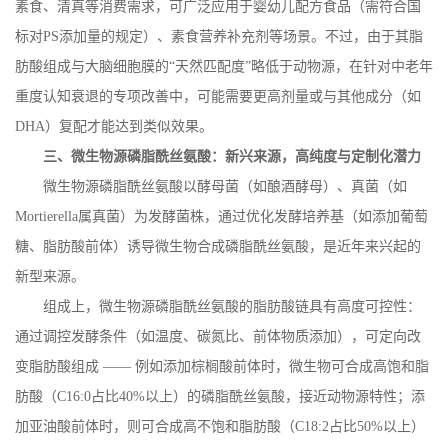
素食、清真等消费需求，可广泛应用于婴幼儿配方食品（需符合国
标对
PS
添加量的规定）、素食营养补充剂等场景。不过，由于其脂
肪酸组成与大脑细胞膜的“天然匹配度”略低于动物源，在针对中老年
重度认知衰退的专项改善中，可能需要更高剂量或与其他成分（如
DHA
）复配才能达到类似效果。
三、微生物源磷脂酰丝氨酸：新兴来源，高纯度与定制化潜力
微生物源磷脂酰丝氨酸以酵母菌（如酿酒酵母）、真菌（如
Mortierella
属真菌）为发酵菌株，通过优化发酵培养基（如添加葡萄
糖、脂肪酸前体）诱导微生物合成磷脂酰丝氨酸，是近年来兴起的
新型来源。
组成上，微生物源磷脂酰丝氨酸的脂肪酸链具有高度可控性：
通过调控发酵条件（如温度、碳氮比、前体物质添加），可定向改
变脂肪酸组成
—— 例如添加棕榈酸前体时，微生物可合成高饱和脂
肪酸（
C16:0
占比
40%
以上）的磷脂酰丝氨酸，接近动物源特性；添
加亚油酸前体时，则可合成高不饱和脂肪酸（
C18:2
占比
50%
以上）