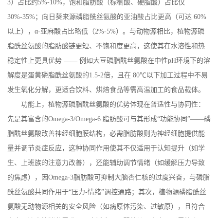
3
）占比约
5%-10%
，饱和脂肪酸（棕榈酸、硬脂酸）占比仅
30%-35%
；向日葵来源磷脂酰丝氨酸的亚油酸占比更高（可达
60%
以上），α
-
亚麻酸占比略低（
2%-5%
）。与动物源相比，植物源磷
脂酰丝氨酸的脂肪酸链更短、不饱和度更高，这使其在水溶性和热
稳定性上更具优势 —— 例如大豆磷脂酰丝氨酸在中性
pH
环境下的溶
解度是蛋黄磷脂酰丝氨酸的
1.5-2
倍，且在
80
℃以下加工过程中不易
发生氧化分解，更适合饮料、烘焙食品等需高温加工的食品载体。
功能上，植物源磷脂酰丝氨酸的优势体现在普适性与协同性：
先是其富含的
Omega-3/Omega-6
脂肪酸可与其形成“功能协同”——磷
脂酰丝氨酸改善神经细胞膜结构，必需脂肪酸则为神经细胞提供能
量并调节炎症反应，这种协同作用使其不仅适用于认知提升（如学
生、上班族的注意力改善），还能辅助调节情绪（如缓解压力导致
的焦虑），因
Omega-3
脂肪酸可抑制大脑杏仁核的过度兴奋，与磷脂
酰丝氨酸共同作用于“压力
-
情绪”调控通路；其次，植物源磷脂酰丝
氨酸无动物源相关的安全风险（如病原体污染、过敏原），且符合