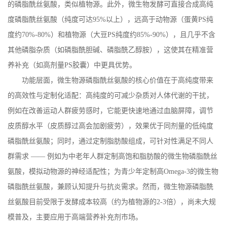
的磷脂酰丝氨酸，类似植物源。此外，微生物发酵可直接合成高纯
度磷脂酰丝氨酸（纯度可达
95%
以上），远高于动物源（蛋黄
PS
纯
度约
70%-80%
）和植物源（大豆
PS
纯度约
85%-90%
），且几乎不含
其他磷脂杂质（如磷脂酰胆碱、磷脂酰乙醇胺），这使其在精准营
养补充（如高剂量
PS
胶囊）中更具优势。
功能层面，微生物源磷脂酰丝氨酸的核心价值在于高纯度带来
的高效性与定制化适配：高纯度的可减少杂质对人体代谢的干扰，
例如在改善运动人群疲劳感时，它能更快速地通过血脑屏障，调节
皮质醇水平（皮质醇过高会加剧疲劳），效果优于同剂量的低纯度
磷脂酰丝氨酸；同时，通过定制脂肪酸组成，可针对性满足不同人
群需求
—— 例如为中老年人群定制高饱和脂肪酸的微生物磷脂酰丝
氨酸，模拟动物源的神经适配性；为青少年定制高
Omega-3
的微生物
磷脂酰丝氨酸，兼顾认知提升与抗炎需求。然而，微生物源磷脂酰
丝氨酸目前受限于发酵成本较高（约为植物源的
2-3
倍），尚未大规
模普及，主要应用于高端营养补充剂市场。