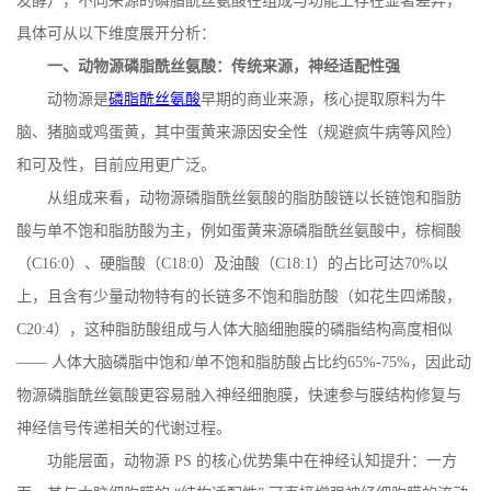
发酵），不同来源的磷脂酰丝氨酸在组成与功能上存在显著差异，
具体可从以下维度展开分析：
一、动物源磷脂酰丝氨酸：传统来源，神经适配性强
动物源是
磷脂酰丝氨酸
早期的商业来源，核心提取原料为牛
脑、猪脑或鸡蛋黄，其中蛋黄来源因安全性（规避疯牛病等风险）
和可及性，目前应用更广泛。
从组成来看，动物源磷脂酰丝氨酸的脂肪酸链以长链饱和脂肪
酸与单不饱和脂肪酸为主，例如蛋黄来源磷脂酰丝氨酸中，棕榈酸
（
C16:0
）、硬脂酸（
C18:0
）及油酸（
C18:1
）的占比可达
70%
以
上，且含有少量动物特有的长链多不饱和脂肪酸（如花生四烯酸，
C20:4
），这种脂肪酸组成与人体大脑细胞膜的磷脂结构高度相似
—— 人体大脑磷脂中饱和
/
单不饱和脂肪酸占比约
65%-75%
，因此动
物源磷脂酰丝氨酸更容易融入神经细胞膜，快速参与膜结构修复与
神经信号传递相关的代谢过程。
功能层面，动物源
PS
的核心优势集中在神经认知提升：一方