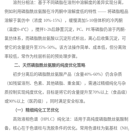
溶剂分相法：基于不同磷脂在溶剂中溶解度的差异实现分离，
例如利用磷脂酰丝氨酸在冷丙酮中溶解度低的特性
—— 将磷脂粗品
溶解于氯仿中（浓度
10%-15%
），缓慢滴加
5-10
倍体积的冷丙酮
（温度
0-4
℃），搅拌
1-2h
后静置沉淀，
PC
、
PE
等磷脂仍溶于丙酮
-
氯仿体系，而磷脂酰丝氨酸以沉淀形式析出，离心后收集沉淀，可
使它的含量提升至
35%-50%
。该方法操作简单、成本低，但分离效
率较低，常作为柱层析前的预处理步骤。
二、天然磷脂酰丝氨酸的纯度优化策略
初步分离后的磷脂酰丝氨酸产品（含量
40%-60%
）仍含杂质
（如残留溶剂、色素、其他磷脂、重金属），需通过精细纯化与杂
质控制实现纯度优化，目标是将它的含量提升至
70%
以上（食品级）
或
90%
以上（医药级），同时满足安全标准。
（一）精细纯化工艺优化
高效液相色谱（
HPLC
）纯化法：适用于高纯度磷脂酰丝氨酸制
备，核心在于色谱柱与洗脱条件的优化。常用色谱柱为氨基柱（
NH
₂