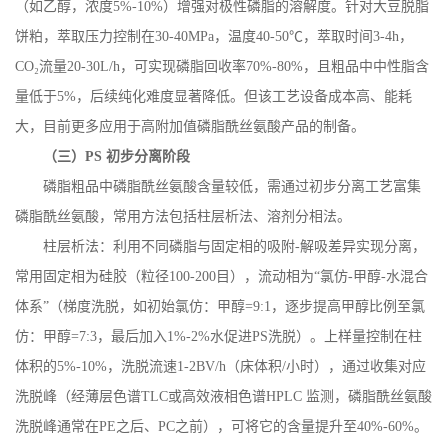
（如乙醇，浓度
5%-10%
）增强对极性磷脂的溶解度。针对大豆脱脂
饼粕，萃取压力控制在
30-40MPa
，温度
40-50
℃，萃取时间
3-4h
，
CO
₂流量
20-30L/h
，可实现磷脂回收率
70%-80%
，且粗品中中性脂含
量低于
5%
，后续纯化难度显著降低。但该工艺设备成本高、能耗
大，目前更多应用于高附加值磷脂酰丝氨酸产品的制备。
（三）
PS
初步分离阶段
磷脂粗品中磷脂酰丝氨酸含量较低，需通过初步分离工艺富集
磷脂酰丝氨酸，常用方法包括柱层析法、溶剂分相法。
柱层析法：利用不同磷脂与固定相的吸附
-
解吸差异实现分离，
常用固定相为硅胶（粒径
100-200
目），流动相为“氯仿
-
甲醇
-
水混合
体系”（梯度洗脱，如初始氯仿：甲醇
=9:1
，逐步提高甲醇比例至氯
仿：甲醇
=7:3
，最后加入
1%-2%
水促进
PS
洗脱）。上样量控制在柱
体积的
5%-10%
，洗脱流速
1-2BV/h
（床体积
/
小时），通过收集对应
洗脱峰（经薄层色谱
TLC
或高效液相色谱
HPLC
监测，磷脂酰丝氨酸
洗脱峰通常在
PE
之后、
PC
之前），可将它的含量提升至
40%-60%
。