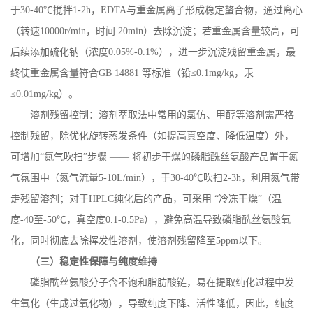
于
30-40
℃搅拌
1-2h
，
EDTA
与重金属离子形成稳定螯合物，通过离心
（转速
10000r/min
，时间
20min
）去除沉淀；若重金属含量较高，可
后续添加硫化钠（浓度
0.05%-0.1%
），进一步沉淀残留重金属，最
终使重金属含量符合
GB 14881
等标准（铅≤
0.1mg/kg
，汞
≤
0.01mg/kg
）。
溶剂残留控制：溶剂萃取法中常用的氯仿、甲醇等溶剂需严格
控制残留，除优化旋转蒸发条件（如提高真空度、降低温度）外，
可增加
“氮气吹扫”步骤 —— 将初步干燥的磷脂酰丝氨酸产品置于氮
气氛围中（氮气流量
5-10L/min
），于
30-40
℃吹扫
2-3h
，利用氮气带
走残留溶剂；对于
HPLC
纯化后的产品，可采用 “冷冻干燥”（温
度
-40
至
-50
℃，真空度
0.1-0.5Pa
），避免高温导致磷脂酰丝氨酸氧
化，同时彻底去除挥发性溶剂，使溶剂残留降至
5ppm
以下。
（三）稳定性保障与纯度维持
磷脂酰丝氨酸分子含不饱和脂肪酸链，易在提取纯化过程中发
生氧化（生成过氧化物），导致纯度下降、活性降低，因此，纯度