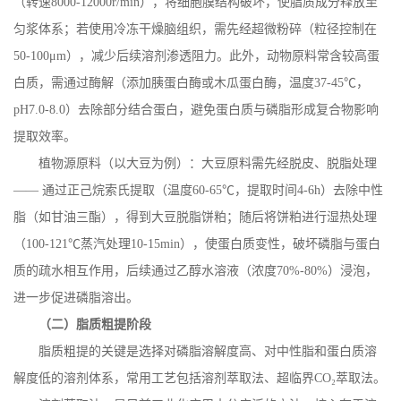
（转速
8000-12000r/min
），将细胞膜结构破坏，使脂质成分释放至
匀浆体系；若使用冷冻干燥脑组织，需先经超微粉碎（粒径控制在
50-100
μ
m
），减少后续溶剂渗透阻力。此外，动物原料常含较高蛋
白质，需通过酶解（添加胰蛋白酶或木瓜蛋白酶，温度
37-45
℃，
pH7.0-8.0
）去除部分结合蛋白，避免蛋白质与磷脂形成复合物影响
提取效率。
植物源原料（以大豆为例）：大豆原料需先经脱皮、脱脂处理
—— 通过正己烷索氏提取（温度
60-65
℃，提取时间
4-6h
）去除中性
脂（如甘油三酯），得到大豆脱脂饼粕；随后将饼粕进行湿热处理
（
100-121
℃蒸汽处理
10-15min
），使蛋白质变性，破坏磷脂与蛋白
质的疏水相互作用，后续通过乙醇水溶液（浓度
70%-80%
）浸泡，
进一步促进磷脂溶出。
（二）脂质粗提阶段
脂质粗提的关键是选择对磷脂溶解度高、对中性脂和蛋白质溶
解度低的溶剂体系，常用工艺包括溶剂萃取法、超临界
CO
₂萃取法。