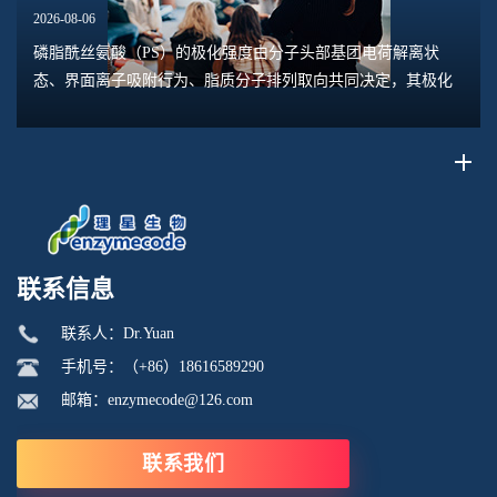
2026-08-06
磷脂酰丝氨酸（PS）的极化强度由分子头部基团电荷解离状
态、界面离子吸附行为、脂质分子排列取向共同决定，其极化
水平直接关联脂质膜表面电位、膜融合趋势、乳液稳定性以及
脂质体理化行为。极化强度并非固定本征参数...
联系信息
联系人：Dr.Yuan
手机号：（+86）18616589290
邮箱：enzymecode@126.com
联系我们