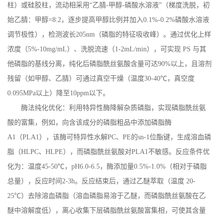
柱）或硅胶柱，流动相采用“乙腈
-
甲醇
-
磷酸水溶液”（梯度洗脱，初
始乙腈：甲醇
=8:2
，逐步提高甲醇比例并加入
0.1%-0.2%
磷酸水溶液
调节极性），检测波长
205nm
（磷脂的特征吸收峰）。通过优化上样
浓度（
5%-10mg/mL
）、洗脱流速（
1-2mL/min
），可实现
PS
与其
他磷脂的基线分离，纯化后磷脂酰丝氨酸含量可达
90%
以上，且溶剂
残留（如甲醇、乙腈）可通过真空干燥（温度
30-40
℃，真空度
0.095MPa
以上）降至
10ppm
以下。
酶法纯化优化：利用特异性酶降解杂质磷脂，实现磷脂酰丝氨
酸的富集，例如，向含该成分的磷脂粗品中添加磷脂酶
A1
（
PLA1
），该酶可特异性水解
PC
、
PE
的
sn-1
位酯键，生成溶血磷
脂（
HLPC
、
HLPE
），而磷脂酰丝氨酸对
PLA1
不敏感。反应条件优
化为：温度
45-50
℃，
pH6.0-6.5
，酶添加量
0.5%-1.0%
（相对于磷脂
总量），反应时间
2-3h
。反应结束后，通过乙醚萃取（温度
20-
25
℃）去除溶血磷脂（溶血磷脂易溶于乙醚，而磷脂酰丝氨酸在乙
醚中溶解度低），离心收集下层磷脂酰丝氨酸富集相，可使其含量