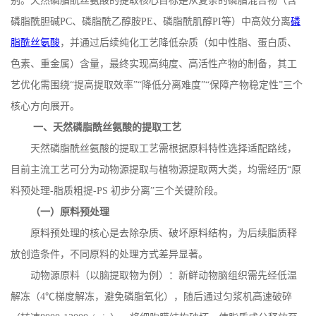
别。天然磷脂酰丝氨酸的提取核心目标是从复杂的磷脂混合物（含
磷脂酰胆碱
PC
、磷脂酰乙醇胺
PE
、磷脂酰肌醇
PI
等）中高效分离
磷
脂酰丝氨酸
，并通过后续纯化工艺降低杂质（如中性脂、蛋白质、
色素、重金属）含量，最终实现高纯度、高活性产物的制备，其工
艺优化需围绕
“提高提取效率”“降低分离难度”“保障产物稳定性”三个
核心方向展开。
一、天然磷脂酰丝氨酸的提取工艺
天然磷脂酰丝氨酸的提取工艺需根据原料特性选择适配路线，
目前主流工艺可分为动物源提取与植物源提取两大类，均需经历
“原
料预处理
-
脂质粗提
-PS
初步分离”三个关键阶段。
（一）原料预处理
原料预处理的核心是去除杂质、破坏原料结构，为后续脂质释
放创造条件，不同原料的处理方式差异显著。
动物源原料（以脑提取物为例）：新鲜动物脑组织需先经低温
解冻（
4
℃梯度解冻，避免磷脂氧化），随后通过匀浆机高速破碎