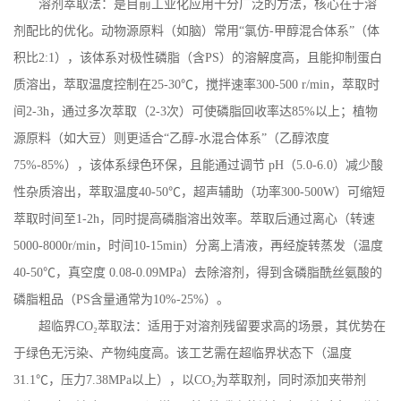
溶剂萃取法：是目前工业化应用十分
广泛的方法，核心在于溶
剂配比的优化。动物源原料（如脑）常用
“氯仿
-
甲醇混合体系”（体
积比
2:1
），该体系对极性磷脂（含
PS
）的溶解度高，且能抑制蛋白
质溶出，萃取温度控制在
25-30
℃，搅拌速率
300-500 r/min
，萃取时
间
2-3h
，通过多次萃取（
2-3
次）可使磷脂回收率达
85%
以上；植物
源原料（如大豆）则更适合“乙醇
-
水混合体系”（乙醇浓度
75%-85%
），该体系绿色环保，且能通过调节
pH
（
5.0-6.0
）减少酸
性杂质溶出，萃取温度
40-50
℃，超声辅助（功率
300-500W
）可缩短
萃取时间至
1-2h
，同时提高磷脂溶出效率。萃取后通过离心（转速
5000-8000r/min
，时间
10-15min
）分离上清液，再经旋转蒸发（温度
40-50
℃，真空度
0.08-0.09MPa
）去除溶剂，得到含磷脂酰丝氨酸的
磷脂粗品（
PS
含量通常为
10%-25%
）。
超临界
CO
₂萃取法：适用于对溶剂残留要求高的场景，其优势在
于绿色无污染、产物纯度高。该工艺需在超临界状态下（温度
31.1
℃，压力
7.38MPa
以上），以
CO
₂为萃取剂，同时添加夹带剂