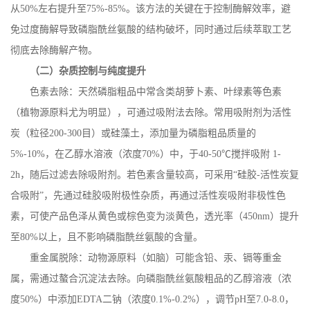
从
50%
左右提升至
75%-85%
。该方法的关键在于控制酶解效率，避
免过度酶解导致磷脂酰丝氨酸的结构破坏，同时通过后续萃取工艺
彻底去除酶解产物。
（二）杂质控制与纯度提升
色素去除：天然磷脂粗品中常含类胡萝卜素、叶绿素等色素
（植物源原料尤为明显），可通过吸附法去除。常用吸附剂为活性
炭（粒径
200-300
目）或硅藻土，添加量为磷脂粗品质量的
5%-10%
，在乙醇水溶液（浓度
70%
）中，于
40-50
℃搅拌吸附
1-
2h
，随后过滤去除吸附剂。若色素含量较高，可采用“硅胶
-
活性炭复
合吸附”，先通过硅胶吸附极性杂质，再通过活性炭吸附非极性色
素，可使产品色泽从黄色或棕色变为淡黄色，透光率（
450nm
）提升
至
80%
以上，且不影响磷脂酰丝氨酸的含量。
重金属脱除：动物源原料（如脑）可能含铅、汞、镉等重金
属，需通过螯合沉淀法去除。向磷脂酰丝氨酸粗品的乙醇溶液（浓
度
50%
）中添加
EDTA
二钠（浓度
0.1%-0.2%
），调节
pH
至
7.0-8.0
，