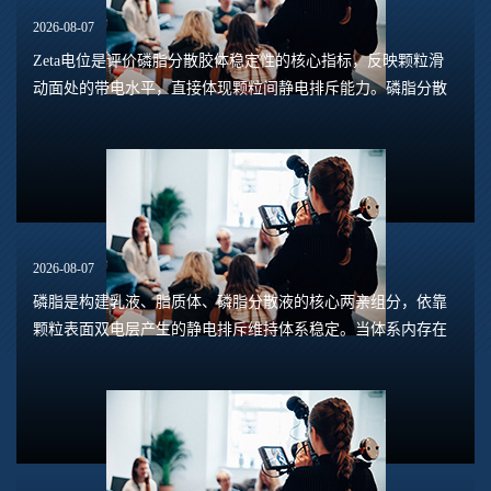
2026-08-07
Zeta电位是评价磷脂分散胶体稳定性的核心指标，反映颗粒滑
动面处的带电水平，直接体现颗粒间静电排斥能力。磷脂分散
体系包含脂质体、磷脂水合悬浮液、磷脂乳液等多种形态，
Zeta电位的数值大小，能够预判体系是否容易...
2026-08-07
磷脂是构建乳液、脂质体、磷脂分散液的核心两亲组分，依靠
颗粒表面双电层产生的静电排斥维持体系稳定。当体系内存在
钙、镁、铁、铝等高价阳离子时，离子会压缩双电层，中和磷
脂头部的负电荷，削弱颗粒之间静电斥力，...