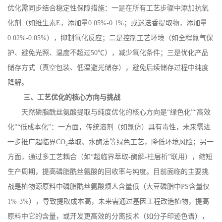
优化需同步结合稳定性保障措施：一是在所有工艺步骤中添加抗氧
化剂（如维生素
E
，添加量
0.05%-0.1%
；或迷迭香提取物，添加量
0.02%-0.05%
），抑制氧化反应；二是控制工艺环境（如全程氮气保
护、避免光照、温度不超过
50
℃），减少氧化条件；三是优化产品
储存方式（真空包装、低温避光储存），避免后续储存过程中纯度
降解。
三、工艺优化的核心方向与挑战
天然磷脂酰丝氨酸提取与纯度优化的核心方向是
“绿色化”“高效
化”“低成本化”：一方面，传统溶剂（如氯仿）具有毒性，未来需进
一步推广超临界
CO
₂萃取、水酶法等绿色工艺，降低环境风险；另一
方面，通过多工艺耦合（如“超临界萃取
-
酶解
-
柱层析”联用），缩短
生产周期，提高磷脂酰丝氨酸的回收率与纯度。目前面临的主要挑
战是植物源原料中磷脂酰丝氨酸烦人含量低（大豆磷脂中
PS
含量仅
1%-3%
），导致提取成本高，未来需通过基因工程改造植物，提高
原料中它的含量，或开发更高效的分离技术（如分子印迹色谱），