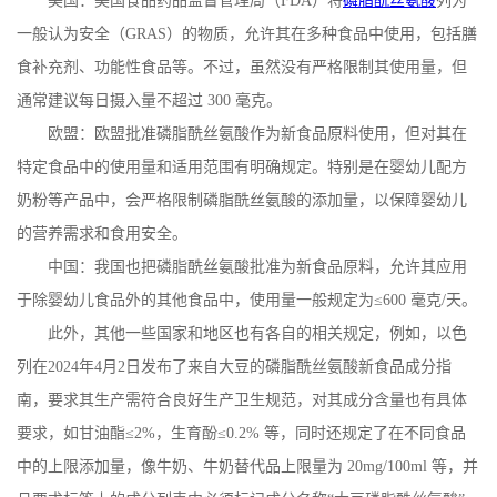
美国：美国食品药品监督管理局（
FDA
）将
磷脂酰丝氨酸
列为
一般认为安全（
GRAS
）的物质，允许其在多种食品中使用，包括膳
食补充剂、功能性食品等。不过，虽然没有严格限制其使用量，但
通常建议每日摄入量不超过
300
毫克。
欧盟：欧盟批准磷脂酰丝氨酸作为新食品原料使用，但对其在
特定食品中的使用量和适用范围有明确规定。特别是在婴幼儿配方
奶粉等产品中，会严格限制磷脂酰丝氨酸的添加量，以保障婴幼儿
的营养需求和食用安全。
中国：我国也把磷脂酰丝氨酸批准为新食品原料，允许其应用
于除婴幼儿食品外的其他食品中，使用量一般规定为
≤
600
毫克
/
天。
此外，其他一些国家和地区也有各自的相关规定，例如，以色
列在
2024
年
4
月
2
日发布了来自大豆的磷脂酰丝氨酸新食品成分指
南，要求其生产需符合良好生产卫生规范，对其成分含量也有具体
要求，如甘油酯≤
2%
，生育酚≤
0.2%
等，同时还规定了在不同食品
中的上限添加量，像牛奶、牛奶替代品上限量为
20mg/100ml
等，并