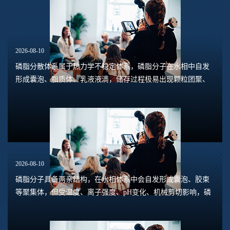
2026-08-10
磷脂分散体系属于热力学不稳定体系，磷脂分子在水相中自发
形成囊泡、脂质体、乳液液滴，储存过程极易出现颗粒团聚、
囊泡融合、粒径增大、分层沉淀等现象，受pH、离子、温度、
机械剪切、氧化等多重因素干扰。提升体系...
2026-08-10
磷脂分子具备两亲结构，在水相体系中会自发形成囊泡、胶束
等聚集体，但受温度、离子强度、pH变化、机械剪切影响，磷
脂囊泡容易发生融合、絮凝、沉淀，出现过度聚集现象，直接
造成乳液分层、脂质体粒径增大、体系浑浊...