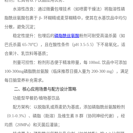
粉剂，它具有以下饮品应用优势：
水溶性改良：通过微囊包埋技术（如喷雾干燥法）将脂溶性磷
脂酰丝氨酸包裹于
β
-
环糊精或麦芽糊精中，使其在水基饮品中均匀
分散，避免沉淀；
稳定性提升：包埋后的
磷脂酰丝氨酸
粉剂可耐受高温杀菌（如
巴氏杀菌
65-70
℃），且在酸性条件（
pH 3.5-5.5
）下不易氧化，适
合果汁、乳饮料等基质；
剂量可控性：粉剂形态便于精准称量，每
100mL
饮品中可添加
100-300mg
磷脂酰丝氨酸（临床推荐日摄入量为
200-300 mg
），满足
每日脑营养补充需求。
二、核心应用场景与配方设计策略
功能型早餐奶
/
植物基饮品
配方架构：以脱脂乳或燕麦奶为基底，添加磷脂酰丝氨酸粉剂
（
0.1-0.3%
）、磷脂（助溶）及维生素
B
群（协同神经代谢），经
均质（
20MPa
）和灭菌后灌装；