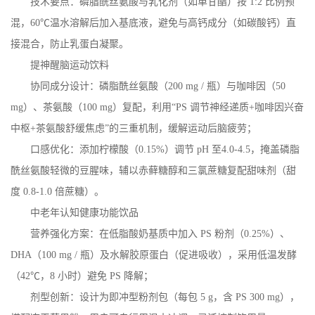
技术要点：磷脂酰丝氨酸与乳化剂（如单甘酯）按
1:2
比例预
混，
60
℃温水溶解后加入基底液，避免与高钙成分（如碳酸钙）直
接混合，防止乳蛋白凝聚。
提神醒脑运动饮料
协同成分设计：磷脂酰丝氨酸（
200 mg /
瓶）与咖啡因（
50
mg
）、茶氨酸（
100 mg
）复配，利用“
PS
调节神经递质
+
咖啡因兴奋
中枢
+
茶氨酸舒缓焦虑”的三重机制，缓解运动后脑疲劳；
口感优化：添加柠檬酸（
0.15%
）调节
pH
至
4.0-4.5
，掩盖磷脂
酰丝氨酸轻微的豆腥味，辅以赤藓糖醇和三氯蔗糖复配甜味剂（甜
度
0.8-1.0
倍蔗糖）。
中老年认知健康功能饮品
营养强化方案：在低脂酸奶基质中加入
PS
粉剂（
0.25%
）、
DHA
（
100 mg /
瓶）及水解胶原蛋白（促进吸收），采用低温发酵
（
42
℃，
8
小时）避免
PS
降解；
剂型创新：设计为即冲型粉剂包（每包
5 g
，含
PS 300 mg
），