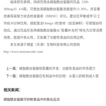
临床研究表明，持续饮用含磷脂酰丝氨酸的饮品（
200-
300mg/d
）
4-8
周，可使血清磷脂酰丝氨酸浓度提升
25-30%
，并显著
改善简易智力状态检查量表（
MMSE
）评分。建议在早餐或学习
/
工
作前
30
分钟饮用，搭配富含
Omega-3
的食材（如亚麻籽）可增强协同
效应。通过饮品形态将磷脂酰丝氨酸从“胶囊补充剂”转化为日常消费
场景，既提升依从性，又拓展了功能性食品的应用边界。
本文来源于理星（天津）生物科技有限公司官网
http://www.enzymecode.com/
上一篇：
磷脂酰丝氨酸软胶囊的开发：功能性食品的市场潜力
下一篇：
磷脂酰丝氨酸在乳制品中的应用：从婴儿奶粉到成人营
养品
相关新闻：
磷脂酰丝氨酸可抑制食品中的氧化反应