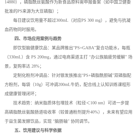
14880
），磷脂酰丝氨酸作为新食品原料需申报备案（如中国卫健委
批准的
PS
来源为大豆磷脂）；
每日建议饮用量不超过
300mL
（对应
PS 300 mg
），避免与抗凝
血药物同时服用。
四、市场应用案例与趋势
即饮型脑健康饮品：某品牌推出
“
PS+GABA
”复合功能水，每瓶
（
330mL
）含
PS 200mg
，通过电商渠道主打 “办公族脑疲劳缓解” 场
景，复购率达
28%
；
定制化粉剂冲调品：针对银发族推出
“
PS+
磷脂酰胆碱”双磷脂配
方粉剂，每袋（
10g
）可冲调
200mL
牛奶，配合线上认知训练课程形
成健康管理闭环；
技术趋势：纳米脂质体包埋技术（粒径＜
100 nm
）可进一步提
高磷脂酰丝氨酸肠道吸收率（较普通粉剂提升
40%
），未来有望应用
于益生菌发酵饮品，实现 “脑肠轴” 协同调节。
五、饮用建议与科学依据