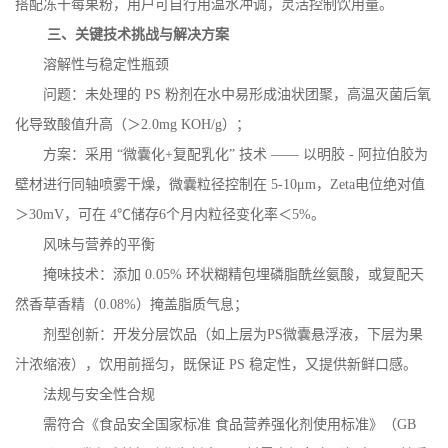
搭配冻干莓果粉，用户可自行用温水冲调，灵活控制饮用量。
三、关键技术挑战与解决方案
溶解性与稳定性瓶颈
问题：未处理的
PS
粉剂在水中易形成油状团聚，高温灭菌后氧
化导致酸值升高（＞
2.0mg KOH/g
）；
方案：采用
“微囊化
+
复配乳化” 技术 —— 以明胶
-
阿拉伯胶为
壁材进行同轴喷雾干燥，微囊粒径控制在
5-10
μ
m
，
Zeta
电位绝对值
＞
30mV
，可在
4
℃储存
6
个月内粒径变化率＜
5%
。
风味与营养的平衡
掩味技术：添加
0.05%
环状糊精包埋磷脂酰丝氨酸，或复配天
然香草香精（
0.08%
）掩盖脂质气息；
剂型创新：开发分层饮品（如上层为
PS
微囊悬浮液，下层为果
汁浓缩液），饮用前摇匀，既保证
PS
稳定性，又提供新鲜口感。
法规与安全性合规
需符合《食品安全国家标准
食品营养强化剂使用标准》（
GB