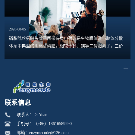
2026-08-05
磷脂酰丝氨酸头部基团带有负电荷，是生物膜体系与胶体分散
体系中典型的阴离子磷脂。相较于钙、镁等二价阳离子，三价
离子具备更高电荷密度、更强静电作用力与配位结合能力，和
磷脂酰丝氨酸的相互作用呈现出独特规律。...
联系信息
联系人：Dr.Yuan
手机号：（+86）18616589290
邮箱：enzymecode@126.com