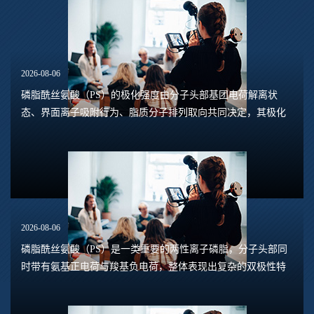
2026-08-06
磷脂酰丝氨酸（PS）的极化强度由分子头部基团电荷解离状
态、界面离子吸附行为、脂质分子排列取向共同决定，其极化
水平直接关联脂质膜表面电位、膜融合趋势、乳液稳定性以及
脂质体理化行为。极化强度并非固定本征参数...
2026-08-06
磷脂酰丝氨酸（PS）是一类重要的两性离子磷脂，分子头部同
时带有氨基正电荷与羧基负电荷，整体表现出复杂的双极性特
征。在溶液体系中，磷脂酰丝氨酸的界面极化、双电层特性、
膜表面电位并非固定数值，会随着液相环境...