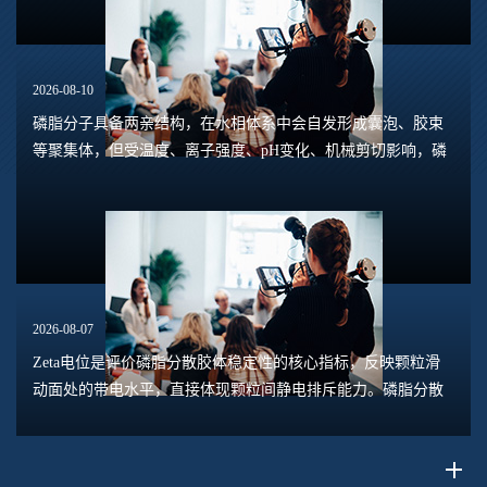
2026-08-10
磷脂分子具备两亲结构，在水相体系中会自发形成囊泡、胶束
等聚集体，但受温度、离子强度、pH变化、机械剪切影响，磷
脂囊泡容易发生融合、絮凝、沉淀，出现过度聚集现象，直接
造成乳液分层、脂质体粒径增大、体系浑浊...
2026-08-07
Zeta电位是评价磷脂分散胶体稳定性的核心指标，反映颗粒滑
动面处的带电水平，直接体现颗粒间静电排斥能力。磷脂分散
体系包含脂质体、磷脂水合悬浮液、磷脂乳液等多种形态，
Zeta电位的数值大小，能够预判体系是否容易...