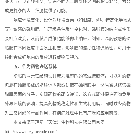
够诱导可逆的膜相变，促进不同人工膜群体之间的脂质混合，为合
成更复杂的人工细胞提供了可能。
响应环境变化：设计对环境因素（如温度、
pH
、特定化学物质
等）敏感的磷脂膜。当环境条件发生变化时，磷脂膜的结构或性质
会相应改变，从而使合成细胞能够做出响应，例如，温度敏感的磷
脂膜在不同温度下会发生相变，影响膜的流动性和通透性，可用于
控制合成细胞内的反应进程或物质释放。
五、作为药物递送载体
磷脂的两亲性结构使其成为理想的药物递送载体，可以将药物
包裹在磷脂形成的脂质体内部或镶嵌在磷脂膜中，然后通过修饰磷
脂膜表面的分子，实现药物的靶向递送，这方式能够保护药物免受
外界环境的影响，提高药物的稳定性和生物利用度，同时减少药物
对正常组织的毒副作用，在疾病处理中具有广泛的应用前景。
本文来源于理星（天津）生物科技有限公司官网
http://www.enzymecode.com/