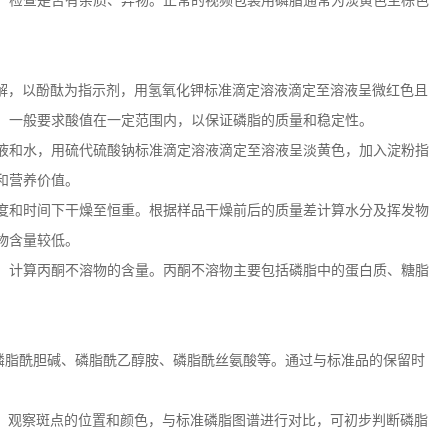
，检查是否有杂质、异物。正常的视频包装用磷脂通常为淡黄色至棕色
解，以酚酞为指示剂，用氢氧化钾标准滴定溶液滴定至溶液呈微红色且
，一般要求酸值在一定范围内，以保证磷脂的质量和稳定性。
液和水，用硫代硫酸钠标准滴定溶液滴定至溶液呈淡黄色，加入淀粉指
和营养价值。
度和时间下干燥至恒重。根据样品干燥前后的质量差计算水分及挥发物
物含量较低。
，计算丙酮不溶物的含量。丙酮不溶物主要包括磷脂中的蛋白质、糖脂
磷脂酰胆碱、磷脂酰乙醇胺、磷脂酰丝氨酸等。通过与标准品的保留时
，观察斑点的位置和颜色，与标准磷脂图谱进行对比，可初步判断磷脂