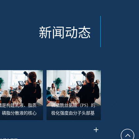
新闻动态
6-08-07
2026-08-06
脂是构建乳液、脂质
磷脂酰丝氨酸（PS）的
、磷脂分散液的核心
极化强度由分子头部基
亲组分，依靠颗粒表
团电荷解离状态、界面
双电层产生的静电排
离子吸附行为、脂质分
维持体系稳定。当体
子排列取向共同决定，