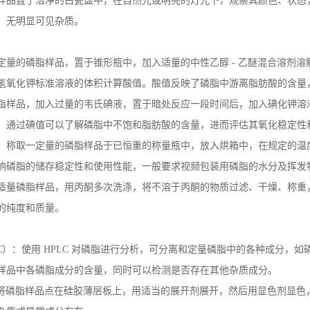
样品置于洁净的白瓷盘中，在自然光或明亮的灯光下，观察其颜色、状态
，无明显可见杂质。
定量的磷脂样品，置于锥形瓶中，加入适量的中性乙醇
-
乙醚混合溶剂溶
氢氧化钾标准溶液的体积计算酸值。酸值反映了磷脂中游离脂肪酸的含量
脂样品，加入过量的韦氏碘液，置于暗处反应一段时间后，加入碘化钾溶
。通过碘值可以了解磷脂中不饱和脂肪酸的含量，进而评估其氧化稳定性
：称取一定量的磷脂样品于已恒重的称量瓶中，放入烘箱中，在规定的温
响磷脂的储存稳定性和使用性能，一般要求视频包装用磷脂的水分及挥发
适量磷脂样品，用丙酮多次洗涤，将不溶于丙酮的物质过滤、干燥、称重
的纯度和质量。
C
）：使用
HPLC
对磷脂进行分析，可分离和定量磷脂中的各种成分，如
样品中各磷脂成分的含量，同时可以检测是否存在其他杂质成分。
将磷脂样品点在硅胶薄层板上，用适当的展开剂展开，然后用显色剂显色