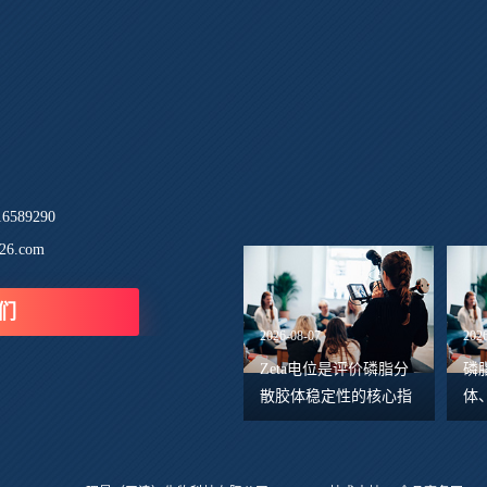
589290
26.com
们
2026-08-07
202
Zeta电位是评价磷脂分
磷
散胶体稳定性的核心指
体
标，反映颗粒滑动面处
两
的带电水平，直接体现
面
颗粒间静电排斥能力。
斥