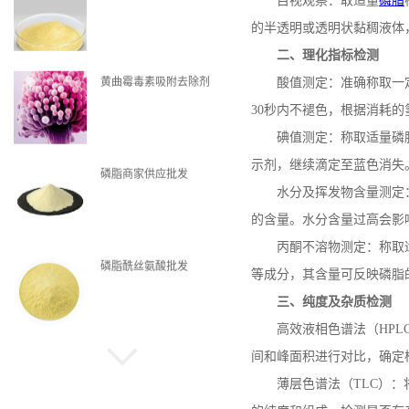
目视观察：取适量
磷脂
的半透明或透明状黏稠液体
二、理化指标检测
黄曲霉毒素吸附去除剂
酸值测定：准确称取一
30
秒内不褪色，根据消耗的
碘值测定：称取适量磷
示剂，继续滴定至蓝色消失
磷脂商家供应批发
水分及挥发物含量测定
的含量。水分含量过高会影
丙酮不溶物测定：称取
磷脂酰丝氨酸批发
等成分，其含量可反映磷脂
三、纯度及杂质检测
高效液相色谱法（
HPL
间和峰面积进行对比，确定
磷脂现货
薄层色谱法（
TLC
）：