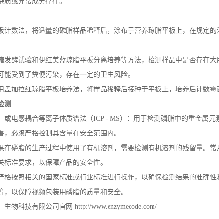
杂质或异常成分存在。
板计数法，将适量的磷脂样品稀释后，涂布于营养琼脂平板上，在规定的
糖发酵试验和伊红美蓝琼脂平板分离培养等方法，检测样品中是否存在大
可能受到了粪便污染，存在一定的卫生风险。
用孟加拉红琼脂平板培养法，将样品稀释后接种于平板上，培养后计数霉
检测
）或电感耦合等离子体质谱法（
ICP - MS
）：用于检测磷脂中的重金属元
害，必须严格控制其含量在安全范围内。
果在磷脂的生产过程中使用了有机溶剂，需要检测有机溶剂的残留量。常
关标准要求，以保障产品的安全性。
严格按照相关的国家标准或行业标准进行操作，以确保检测结果的准确性
等，以保障视频包装用磷脂的质量和安全。
）生物科技有限公司官网
http://www.enzymecode.com/