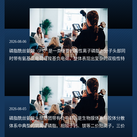
脂质体理化行为。极化强度并非固定本征参数...
2026-08-06
磷脂酰丝氨酸（PS）是一类重要的两性离子磷脂，分子头部同
时带有氨基正电荷与羧基负电荷，整体表现出复杂的双极性特
征。在溶液体系中，磷脂酰丝氨酸的界面极化、双电层特性、
膜表面电位并非固定数值，会随着液相环境...
2026-08-05
磷脂酰丝氨酸头部基团带有负电荷，是生物膜体系与胶体分散
体系中典型的阴离子磷脂。相较于钙、镁等二价阳离子，三价
离子具备更高电荷密度、更强静电作用力与配位结合能力，和