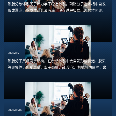
磷脂分散体系属于热力学不稳定体系，磷脂分子在水相中自发
形成囊泡、脂质体、乳液液滴，储存过程极易出现颗粒团聚、
囊泡融合、粒径增大、分层沉淀等现象，受pH、离子、温度、
机械剪切、氧化等多重因素干扰。提升体系...
2026-08-10
磷脂分子具备两亲结构，在水相体系中会自发形成囊泡、胶束
等聚集体，但受温度、离子强度、pH变化、机械剪切影响，磷
脂囊泡容易发生融合、絮凝、沉淀，出现过度聚集现象，直接
造成乳液分层、脂质体粒径增大、体系浑浊...
2026-08-07